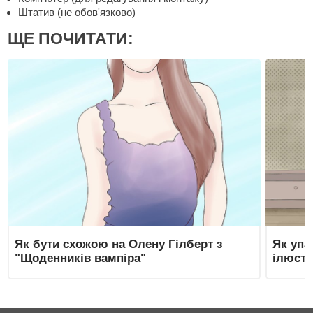
Штатив (не обов'язково)
ЩЕ ПОЧИТАТИ:
Як бути схожою на Олену Гілберт з
Як упа
"Щоденників вампіра"
ілюстр