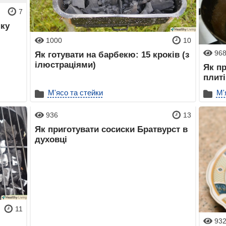
7
ку
1000
10
96
Як готувати на барбекю: 15 кроків (з
ілюстраціями)
Як пр
плиті
М'ясо та стейки
М'
936
13
Як приготувати сосиски Братвурст в
духовці
11
93