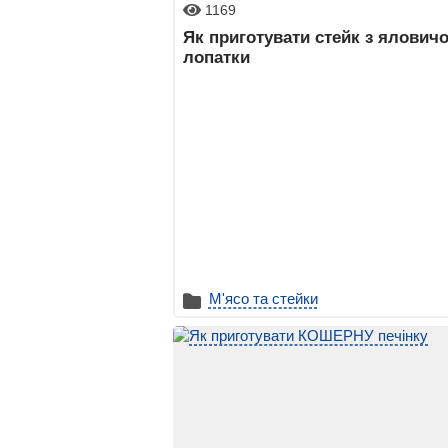
1169
Як приготувати стейк з яловичо
лопатки
М'ясо та стейки