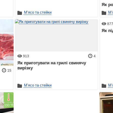
Як ро
М'ясо та стейки
М'
87
Як пі
913
4
Як приготувати на грилі свинячу
вирізку
15
М'ясо та стейки
М'