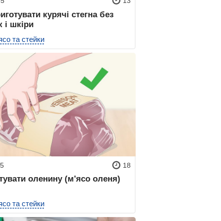
65
13
иготувати курячі стегна без
к і шкіри
ясо та стейки
75
18
тувати оленину (м'ясо оленя)
ясо та стейки