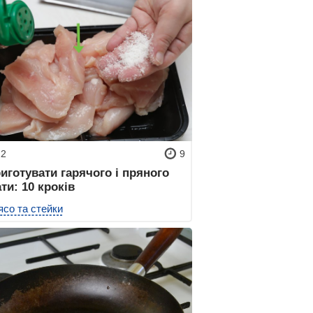
22
9
иготувати гарячого і пряного
ти: 10 кроків
ясо та стейки