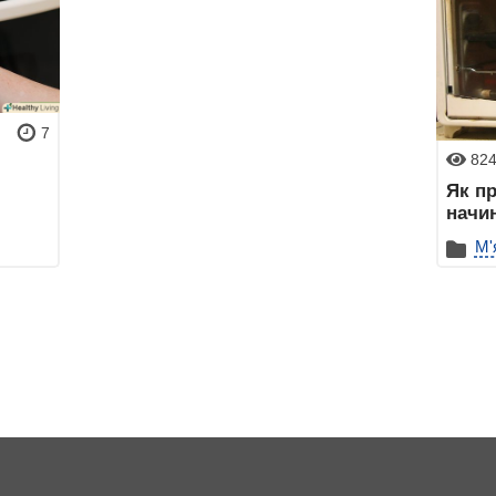
7
82
Як пр
начи
М'