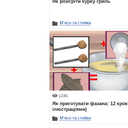
Як розігріти курку гриль
М'ясо та стейки
1245
Як приготувати фазана: 12 крокі
ілюстраціями)
М'ясо та стейки