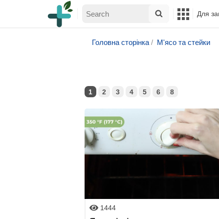
Для за
Головна сторінка
М'ясо та стейки
1
2
3
4
5
6
8
1444