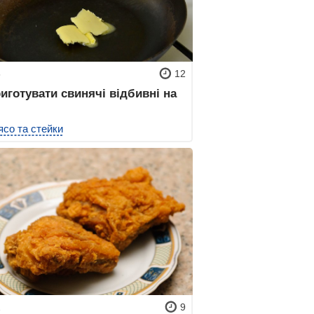
8
12
иготувати свинячі відбивні на
ясо та стейки
2
9