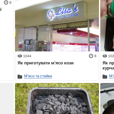
8
ї
1044
8
10
Як приготувати м'ясо кози
Як пр
курча
М'ясо та стейки
М'