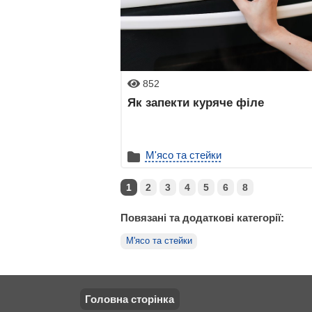
852
Як запекти куряче філе
М'ясо та стейки
1
2
3
4
5
6
8
Повязані та додаткові категорії:
М'ясо та стейки
Головна сторінка