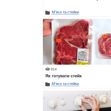
М'ясо та стейки
914
Як готувати стейк
М'ясо та стейки