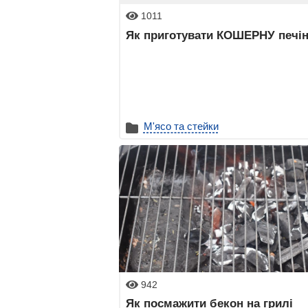
1011
Як приготувати КОШЕРНУ печін
М'ясо та стейки
942
Як посмажити бекон на грилі