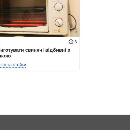
4
3
иготувати свинячі відбивні з
нкою
ясо та стейки