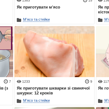
1383
15
13
Як приготувати м'ясо
Як пр
кісто
М'ясо та стейки
М'
7
1233
9
11
в (з
Як приготувати шкварки зі свинячої
Як го
шкурки: 12 кроків
М'ясо та стейки
М'