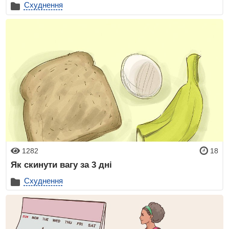
Схуднення
1282
18
Як скинути вагу за 3 дні
Схуднення