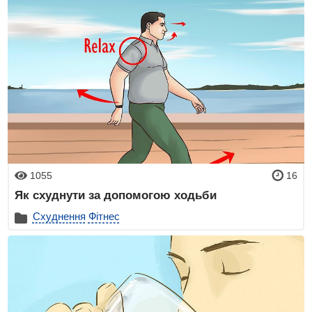
1055
16
Як схуднути за допомогою ходьби
Схуднення
Фітнес