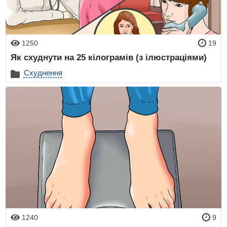
1250
19
Як схуднути на 25 кілограмів (з ілюстраціями)
Схуднення
1240
9