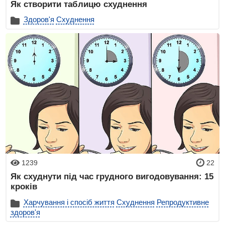
Як створити таблицю схуднення
Здоров'я
Схуднення
1239
22
Як схуднути під час грудного вигодовування: 15
кроків
Харчування і спосіб життя
Схуднення
Репродуктивне
здоров'я