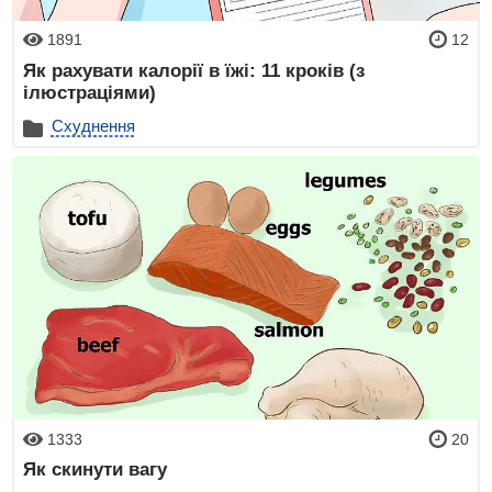
1891
12
Як рахувати калорії в їжі: 11 кроків (з
ілюстраціями)
Схуднення
1333
20
Як скинути вагу