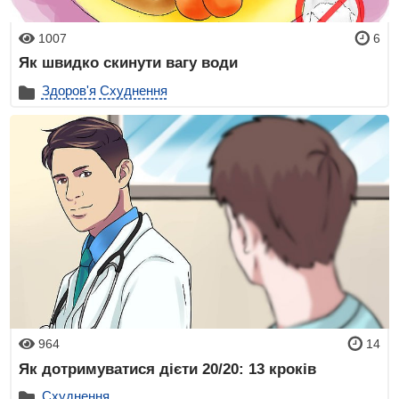
1007
6
Як швидко скинути вагу води
Здоров'я
Схуднення
964
14
Як дотримуватися дієти 20/20: 13 кроків
Схуднення