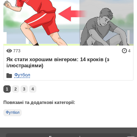
773
4
Як стати хорошим вінгером: 14 кроків (з
ілюстраціями)
Футбол
1
2
3
4
Повязані та додаткові категорії:
Футбол