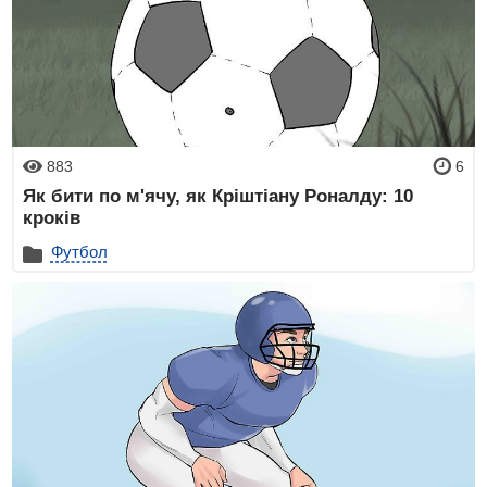
883
6
Як бити по м'ячу, як Кріштіану Роналду: 10
кроків
Футбол