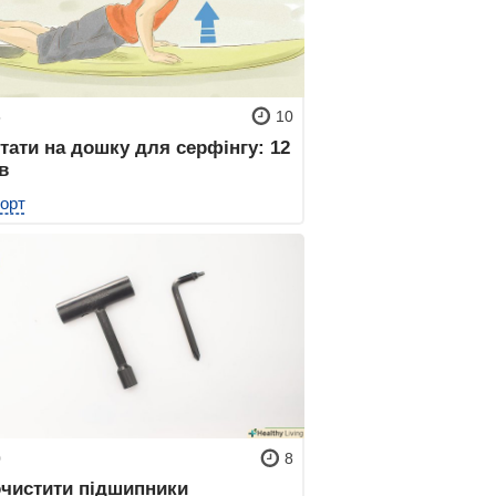
5
10
тати на дошку для серфінгу: 12
в
орт
0
8
очистити підшипники