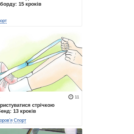
борду: 15 кроків
орт
5
11
ористуватися стрічкою
енд: 13 кроків
оров'я
Спорт