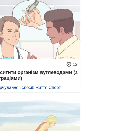
3
12
ситити організм вуглеводами (з
траціями)
рчування і спосіб життя
Спорт