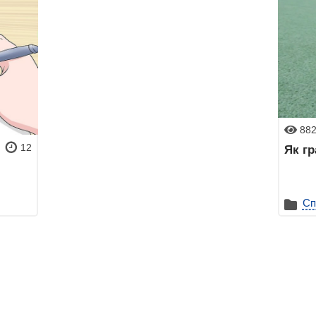
88
12
Як гр
Сп