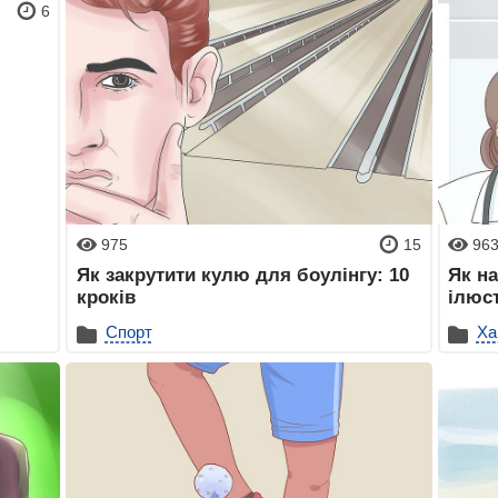
6
975
15
96
Як закрутити кулю для боулінгу: 10
Як на
кроків
ілюс
Спорт
Ха