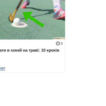
2
9
ати в хокей на траві: 10 кроків
орт