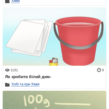
Хімія
1191
9
Як зробити білий дим-
Хобі та ігри
Хімія