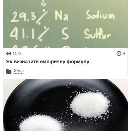
1173
9
Як визначити емпіричну формулу-
Хімія