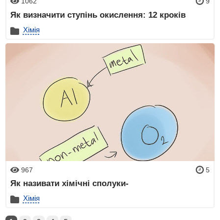
1062
9
Як визначити ступінь окислення: 12 кроків
Хімія
967
5
Як називати хімічні сполуки-
Хімія