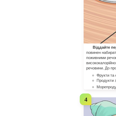
Віддайте пе
повинен набират
поживними речов
висококалорійно
речовини. До пр
Фрукти та 
Продукти з
Морепродук