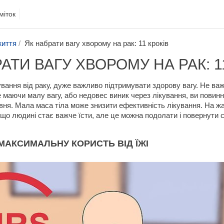
міток
життя
Як набрати вагу хворому на рак: 11 кроків
АТИ ВАГУ ХВОРОМУ НА РАК: 1
вання від раку, дуже важливо підтримувати здорову вагу. Не ва
е маючи малу вагу, або недовес виник через лікування, ви повин
івня. Мала маса тіла може знизити ефективність лікування. На жа
 що людині стає важче їсти, але це можна подолати і повернути с
МАКСИМАЛЬНУ КОРИСТЬ ВІД ЇЖІ