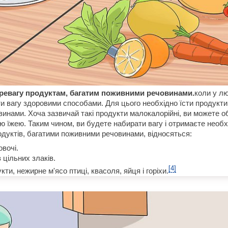
ревагу продуктам, багатим поживними речовинами.
коли у лю
и вагу здоровими способами. Для цього необхідно їсти продукти,
инами. Хоча зазвичай такі продукти малокалорійні, ви можете об
ю їжею. Таким чином, ви будете набирати вагу і отримаєте необх
одуктів, багатими поживними речовинами, відносяться:
овочі.
 цільних злаків.
[4]
ти, нежирне м'ясо птиці, квасоля, яйця і горіхи.