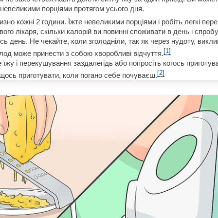
невеликими порціями протягом усього дня.
изно кожні 2 години. Їжте невеликими порціями і робіть легкі пе
вого лікаря, скільки калорій ви повинні споживати в день і спро
есь день. Не чекайте, коли зголодніли, так як через нудоту, викли
[1]
олод може принести з собою хворобливі відчуття.
 їжу і перекушування заздалегідь або попросіть когось приготува
[2]
щось приготувати, коли погано себе почуваєш.