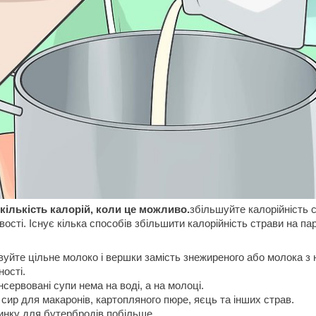
кількість калорій, коли це можливо.
збільшуйте калорійність 
ості. Існує кілька способів збільшити калорійність страви на па
уйте цільне молоко і вершки замість знежиреного або молока з
ності.
нсервовані супи нема на воді, а на молоці.
сир для макаронів, картопляного пюре, яєць та інших страв.
инку для бутербродів побільше.