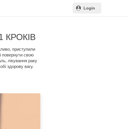
Login
1 КРОКІВ
жливо, приступили
ні повернути свою
ль, лікування раку
обі здорову вагу.