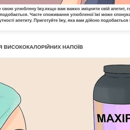
е свою улюблену їжу.якщо вам важко зміцнити свій апетит, го
 подобається. Часте споживання улюбленої їжі може спонука
утності апетиту. Приготуйте їжу, яка вам дійсно подобається і 
Я ВИСОКОКАЛОРІЙНИХ НАПОЇВ