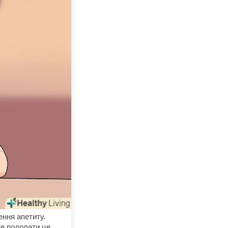
ення апетиту.
те подолати це,