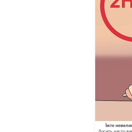
Їжте невели
Досить часто вам