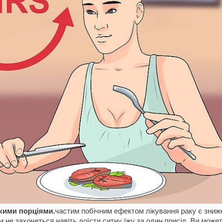
кими порціями.
частим побічним ефектом лікування раку є зниж
 не захочеться навіть доїсти ситну їжу за один присід. Ви може