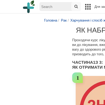
Для за
Головна
Рак
Харчування і спосіб 
ЯК НАБР
Проходячи курс ліку
ви до лікування, вж
вагу до здорового р
призводить до того,
ЧАСТИНА
1
З 3:
ЯК ОТРИМАТИ 