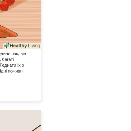
дини рак, він
 багаті
'єднати їх з
ідні поживні