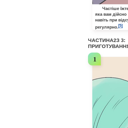
Частіше їжт
яка вам дійсно
навіть при відс
[5]
регулярно.
ЧАСТИНА
2
З 3:
ПРИГОТУВАНН