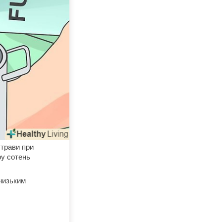
страви при
ру сотень
 низьким