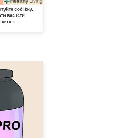
туйте собі їжу,
ти вас їсти
їжте її