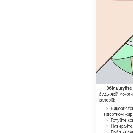
Збільшуйте 
будь-якій можлив
калорій:
Використов
відсотком жир
Готуйте ко
Натирайте 
Робіть нач