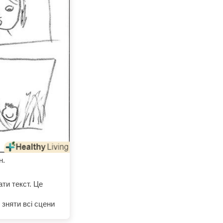
н.
ти текст. Це
 зняти всі сцени