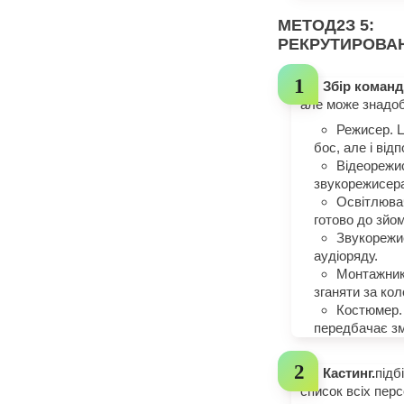
МЕТОД
2
З 5:
РЕКРУТИРОВА
Збір команд
але може знадоби
Режисер. Ц
бос, але і від
Відеорежис
звукорежисер
Освітлювач
готово до зйом
Звукорежис
аудіоряду.
Монтажник
зганяти за кол
Костюмер. 
передбачає зм
Кастинг.
підб
список всіх перс