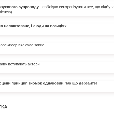
звукового супроводу.
необхідно синхронізувати все, що відбуває
піснею).
ло налаштоване, і люди на позиціях.
орежисер включає запис.
аву вступають актори.
сцени принцип зйомок однаковий, так що дерзайте!
ТКА