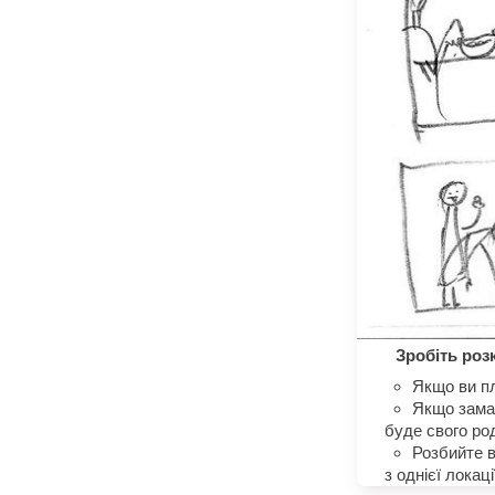
Зробіть роз
Якщо ви пл
Якщо замал
буде свого ро
Розбийте в
з однієї локац