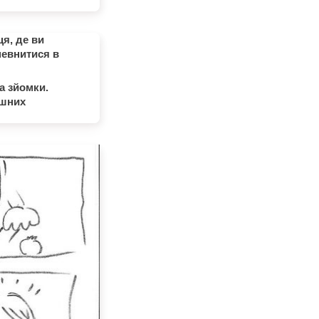
я, де ви
певнитися в
а зйомки.
ішних