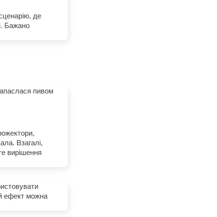
сценарію, де
і. Бажано
 запаслася пивом
рожектори,
ала. Взагалі,
те вирішення
ристовувати
ий ефект можна