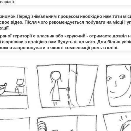
варіант.
 зйомок.Перед знімальним процесом необхідно намітити місц
своє відео. Після чого рекомендується побувати на місці і у
ації.
раної території є власник або керуючий - отримаєте дозвіл н
 сюрпризи з поліцією вам будуть ні до чого. Для більш усп
ожна запропонувати в якості компенсації роль в кліпі.