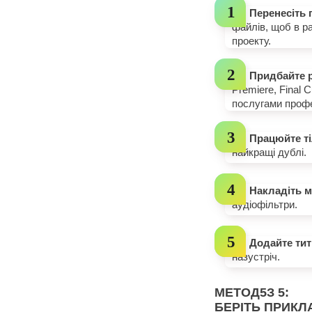
Перенесіть 
файлів, щоб в р
проекту.
Придбайте 
Premiere, Final C
послугами профе
Працюйте ті
найкращі дублі.
Накладіть м
аудіофільтри.
Додайте тит
назустріч.
МЕТОД
5
З 5:
БЕРІТЬ ПРИКЛ