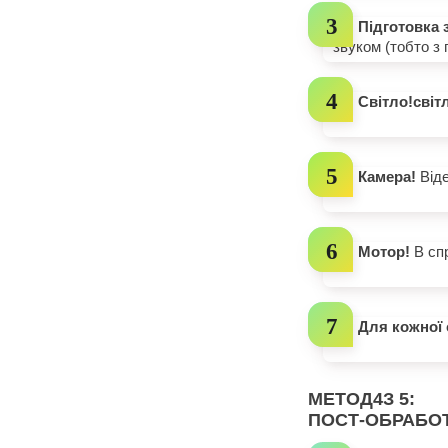
Підготовка 
звуком (тобто з 
Світло!світ
Камера!
Віде
Мотор!
В спр
Для кожної 
МЕТОД
4
З 5:
ПОСТ-ОБРАБО