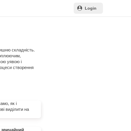
Login
лишню складність.
хоплюючим,
шою уявою і
процеси створення
амо, як і
ові виділити на
е звичайний