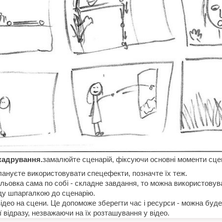
кадрування.
замалюйте сценарій, фіксуючи основні моменти сце
ануєте використовувати спецефекти, позначте їх теж.
ьовка сама по собі - складне завдання, то можна використовува
ду шпаргалкою до сценарію.
ідео на сцени. Це допоможе зберегти час і ресурси - можна буде
ії відразу, незважаючи на їх розташування у відео.