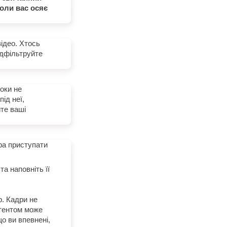
коли вас осяє
відео. Хтось
Відфільтруйте
поки не
ід неї,
йте ваші
ора приступати
а наповніть її
р. Кадри не
нтентом може
о ви впевнені,