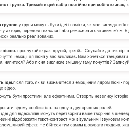
от і ручка. Тримайте цей набір постійно при собі-хто знає, 
з групою.
у групи можуть бути ідеї і намітки, як має виглядати їх 
чу акторів, передові технології або режисера зі світовим ім'ям. 
список реально реалізованих.
 пісню.
прослухайте раз, другий, третій... Слухайте до тих пір, 
почуття і емоції ця пісня у вас викликає. Вам хочеться танцювати п
ся, напитися? Або пісня викликає змішану гаму почуттів? Запису
ь ідеї.
після того, як ви визначитеся з емоційним ядром пісні - п
о відео.
ожуть бути простими, але ефектними. Створіть невелику історію т
осити відому особистість на одну з другорядних ролей.
 ідеї для відеокліпів можуть перетворити ваше творіння в шедев
овинні відображати текст-контраст між візуальним і звуковим ко
оломшливий ефект. Не бійтеся тим самим шокувати глядача, якщ