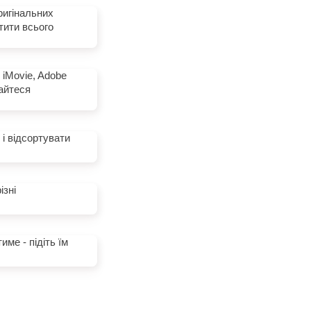
ригінальних
тити всього
 iMovie, Adobe
тайтеся
і відсортувати
ізні
ме - підіть їм