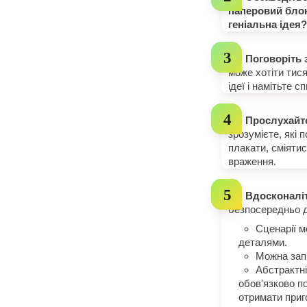
паперовий блокн
геніальна ідея?
Поговоріть 
може хотіти тися
ідеї і намітьте 
Прослухайте
зрозумієте, які 
плакати, сміяти
враження.
Вдосконаліт
безпосередньо д
Сценарії м
деталями.
Можна запр
Абстрактні
обов'язково п
отримати приг