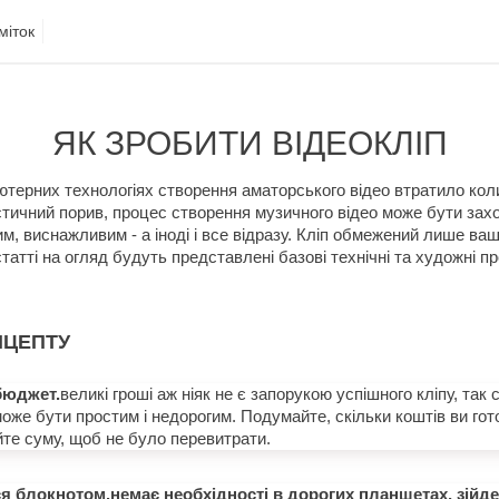
міток
ЯК ЗРОБИТИ ВІДЕОКЛІП
ютерних технологіях створення аматорського відео втратило ко
истичний порив, процес створення музичного відео може бути за
м, виснажливим - а іноді і все відразу. Кліп обмежений лише ва
татті на огляд будуть представлені базові технічні та художні 
НЦЕПТУ
бюджет.
великі гроші аж ніяк не є запорукою успішного кліпу, так с
може бути простим і недорогим. Подумайте, скільки коштів ви гот
йте суму, щоб не було перевитрати.
я блокнотом.немає необхідності в дорогих планшетах, зійд