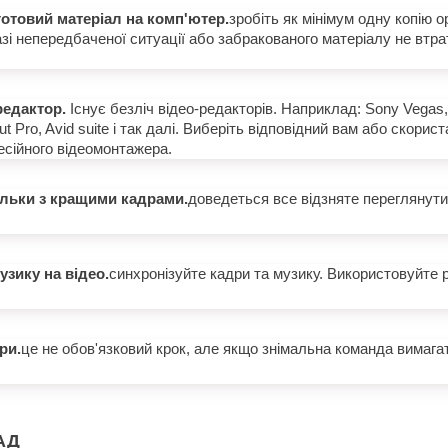
готовий матеріал на комп'ютер.
зробіть як мінімум одну копію о
азі непередбаченої ситуації або забракованого матеріалу не втра
редактор.
Існує безліч відео-редакторів. Наприклад: Sony Vegas,
ut Pro, Avid suite і так далі. Виберіть відповідний вам або скорис
сійного відеомонтажера.
льки з кращими кадрами.
доведеться все відзняте переглянути 
узику на відео.
синхронізуйте кадри та музику. Використовуйте р
ри.
це не обов'язковий крок, але якщо знімальна команда вимагати
АД