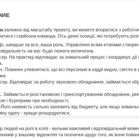
НИЕ
и.
залежно від масштабу проекту, ви можете впоратися з робото
тися і серйозна команда. Ось деякі позиції, які потребують роз
е, швидше за все, ваша роль. Управління всіма етапами створенн
повідальність на вас буде лежати величезна.
ер. На практиці відповідає за знімальний процес і координує дії 
а.
. Повинен упевнитися, що всі персонажі в кадрі видно, світло в н
ки.
ер. Відповідає за роботу звукового обладнання, займається о
. Займається розстановкою і транспортуванням обладнання, рек
ою і бургерами при необхідності.
Його наявність сильно залежить від бюджету, але якщо знімаль
іну одягу - краще розщедритися.
ір людей на ролі в кліпі - вельми важливий і відповідальний моме
онажів у вашому відеокліпі та позначки щодо того, як вони повин