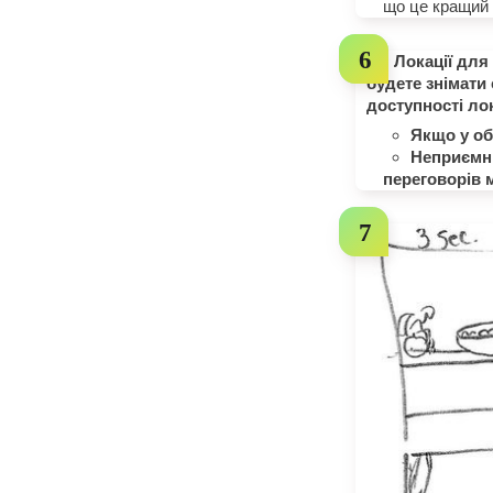
що це кращий 
Локації для
будете знімати 
доступності лок
Якщо у об
Неприємні
переговорів м