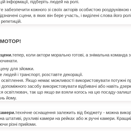
ій інформації, підберіть людей на ролі.
е забезпечити кожного зі своїх акторів особистою роздруківкою 
ідзначені сцени, в яких він бере участь, і виділені слова його рол
 репетицій.
 МОТОР!
сцени.
тепер, коли актори морально готові, а знімальна команда
 починати.
цену для зйомки.
 людей і транспорт, розставте декорації.
 освітлення. Якщо немає можливості використовувати потужні п
і допоміжного засобу використовувати відбивачі або навіть дзерк
я освітлювач, так що якщо ви взяли когось на цю посаду-залиш
нь йому.
камери.
технічне оснащення залежить від бюджету - можна вико
 на штативі, рухливі камери на рейках або ж ручні камери. Кращ
ючи різні прийоми.