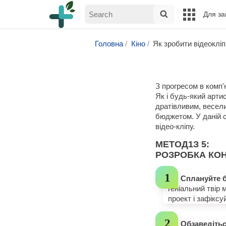
Для за
Головна
Кіно
Як зробити відеокліп
З прогресом в комп'
Як і будь-який арт
дратівливим, весели
бюджетом. У даній с
відео-кліпу.
МЕТОД
1
З 5:
РОЗРОБКА КО
Сплануйте 
геніальний твір 
проект і зафіксу
Обзаведітьс