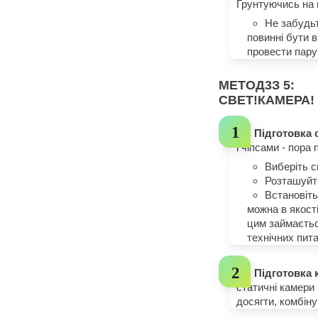
Грунтуючись на ц
Не забудьт
повинні бути в
провести пару
МЕТОД
3
З 5:
СВЕТ!КАМЕРА!
Підготовка 
і чіпсами - пора
Виберіть с
Розташуйте
Встановіть
можна в якост
цим займаєтьс
технічних пита
Підготовка 
статичні камери
досягти, комбіну