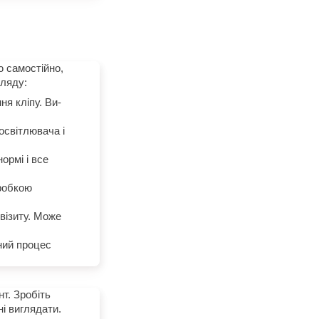
ю самостійно,
гляду:
я кліпу. Ви-
освітлювача і
ормі і все
бробкою
візиту. Може
ний процес
нт. Зробіть
ні виглядати.