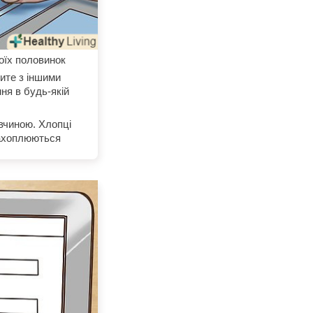
оїх половинок
рите з іншими
ня в будь-якій
івчиною. Хлопці
 захоплюються