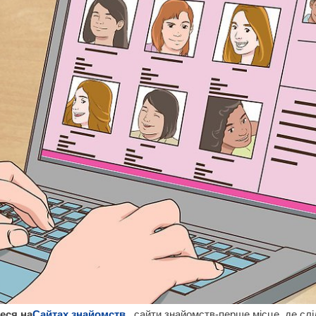
еся на
Сайтах знайомств
.
сайти знайомств-перше місце, де сл