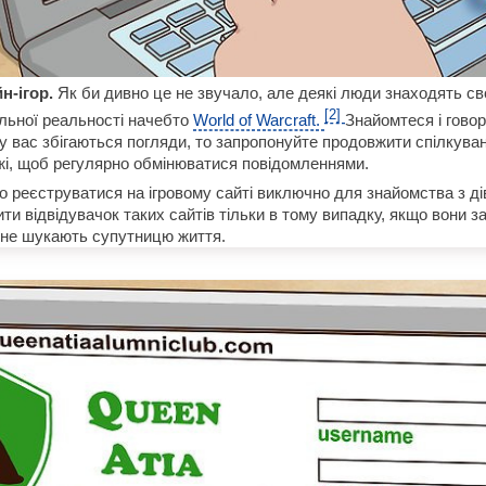
н-ігор.
Як би дивно це не звучало, але деякі люди знаходять св
[2]
альної реальності начебто
World of Warcraft.
Знайомтеся і гово
у вас збігаються погляди, то запропонуйте продовжити спілкуван
жі, щоб регулярно обмінюватися повідомленнями.
о реєструватися на ігровому сайті виключно для знайомства з д
ити відвідувачок таких сайтів тільки в тому випадку, якщо вони
 не шукають супутницю життя.