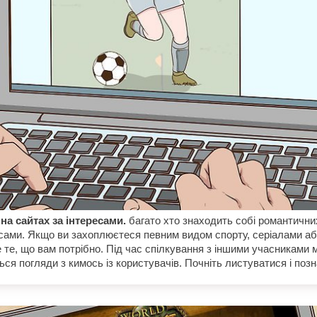
на сайтах за інтересами.
багато хто знаходить собі романтични
есами. Якщо ви захоплюєтеся певним видом спорту, серіалами або
е те, що вам потрібно. Під час спілкування з іншими учасниками 
ься погляди з кимось із користувачів. Почніть листуватися і поз