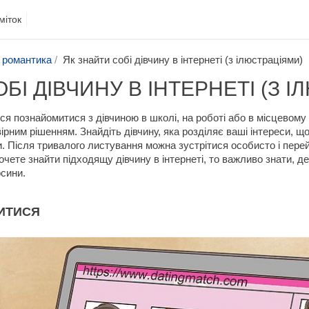
міток
 романтика
Як знайти собі дівчину в інтернеті (з ілюстраціями)
БІ ДІВЧИНУ В ІНТЕРНЕТІ (З 
я познайомитися з дівчиною в школі, на роботі або в місцевому 
ірним рішенням. Знайдіть дівчину, яка розділяє ваші інтереси, 
. Після тривалого листування можна зустрітися особисто і пере
очете знайти підходящу дівчину в інтернеті, то важливо знати, де
осини.
ИТИСЯ