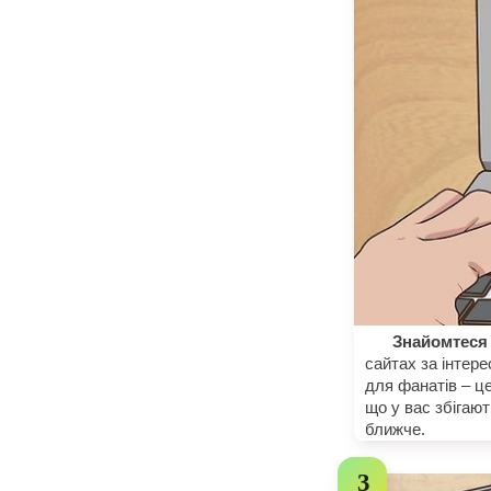
Знайомтеся 
сайтах за інтер
для фанатів – ц
що у вас збігают
ближче.