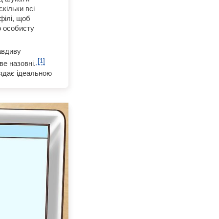
кільки всі
філі, щоб
о особисту
авдиву
[1]
е назовні.
лядає ідеальною