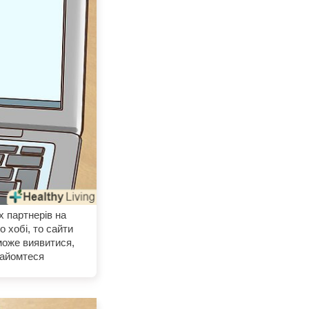
х партнерів на
 хобі, то сайти
може виявитися,
найомтеся