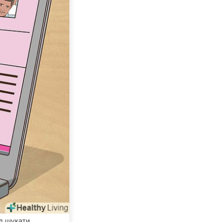
ід шукати