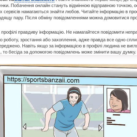
унки. Побачення онлайн стануть відмінною відправною точкою, ос
их сервісів намагаються знайти любов. Читайте інформацію в про
ходящу пару. Після обміну повідомленнями можна домовитися пр
 профілі правдиву інформацію. Не намагайтеся повідомити непр
о роботу, зростання або захоплення, адже правда все одно сплив
ереджено. Навіть якщо за інформацією в профілі людина не виг
, то бесіда за допомогою повідомлень може змінити вашу думку.