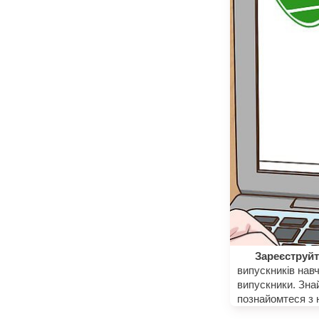
Зареєструйт
випускників навч
випускники. Зна
познайомтеся з 