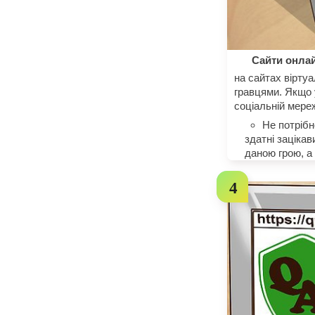
Сайти онлай
на сайтах вірту
гравцями. Якщо 
соціальній мере
Не потрібн
здатні зацікав
даною грою, а