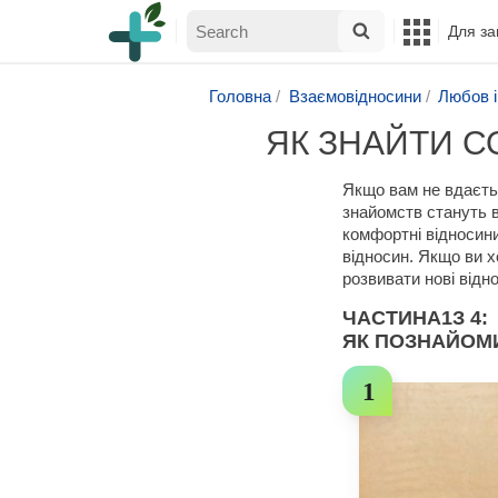
Для за
Головна
Взаємовідносини
Любов і
ЯК ЗНАЙТИ СО
Якщо вам не вдаєтьс
знайомств стануть в
комфортні відносини
відносин. Якщо ви х
розвивати нові відн
ЧАСТИНА
1
З 4:
ЯК ПОЗНАЙОМ