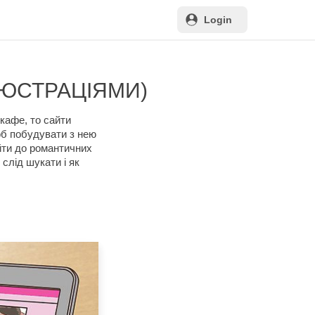
Login
ІЛЮСТРАЦІЯМИ)
кафе, то сайти
щоб побудувати з нею
йти до романтичних
 слід шукати і як