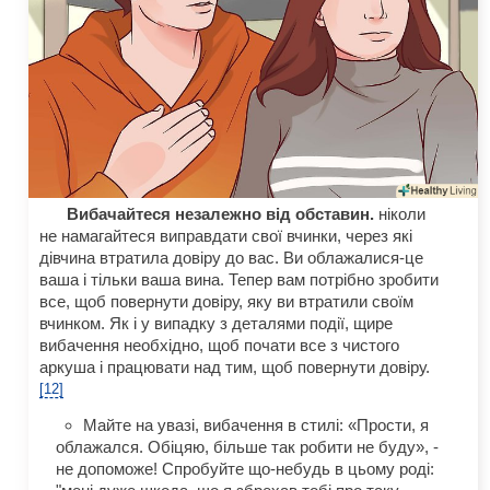
Вибачайтеся незалежно від обставин.
ніколи
не намагайтеся виправдати свої вчинки, через які
дівчина втратила довіру до вас. Ви облажалися-це
ваша і тільки ваша вина. Тепер вам потрібно зробити
все, щоб повернути довіру, яку ви втратили своїм
вчинком. Як і у випадку з деталями події, щире
вибачення необхідно, щоб почати все з чистого
аркуша і працювати над тим, щоб повернути довіру.
[12]
Майте на увазі, вибачення в стилі: «Прости, я
облажался. Обіцяю, більше так робити не буду», -
не допоможе! Спробуйте що-небудь в цьому роді: