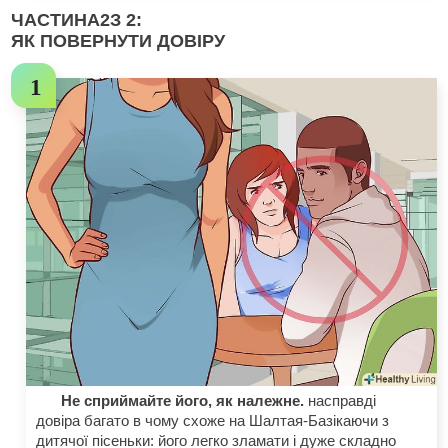
ЧАСТИНА
2
З 2:
ЯК ПОВЕРНУТИ ДОВІРУ
Не сприймайте його, як належне.
насправді
довіра багато в чому схоже на Шалтая-Базікаючи з
дитячої пісеньки: його легко зламати і дуже складно