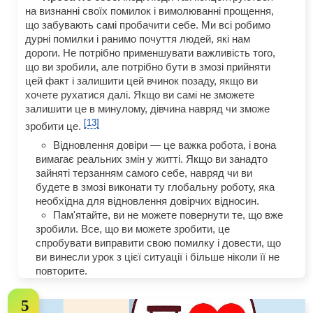
на визнанні своїх помилок і вимолюванні прощення,
що забувають самі пробачити себе. Ми всі робимо
дурні помилки і ранимо почуття людей, які нам
дороги. Не потрібно применшувати важливість того,
що ви зробили, але потрібно бути в змозі прийняти
цей факт і залишити цей вчинок позаду, якщо ви
хочете рухатися далі. Якщо ви самі не зможете
залишити це в минулому, дівчина навряд чи зможе
[13]
зробити це.
Відновлення довіри — це важка робота, і вона
вимагає реальних змін у житті. Якщо ви занадто
зайняті терзанням самого себе, навряд чи ви
будете в змозі виконати ту глобальну роботу, яка
необхідна для відновлення довірчих відносин.
Пам'ятайте, ви не можете повернути те, що вже
зробили. Все, що ви можете зробити, це
спробувати виправити свою помилку і довести, що
ви винесли урок з цієї ситуації і більше ніколи її не
повторите.