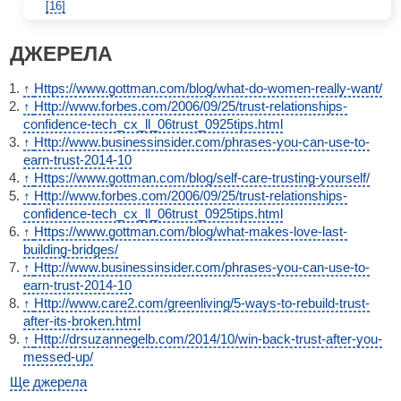
[16]
ДЖЕРЕЛА
↑
Https://www.gottman.com/blog/what-do-women-really-want/
↑
Http://www.forbes.com/2006/09/25/trust-relationships-
confidence-tech_cx_ll_06trust_0925tips.html
↑
Http://www.businessinsider.com/phrases-you-can-use-to-
earn-trust-2014-10
↑
Https://www.gottman.com/blog/self-care-trusting-yourself/
↑
Http://www.forbes.com/2006/09/25/trust-relationships-
confidence-tech_cx_ll_06trust_0925tips.html
↑
Https://www.gottman.com/blog/what-makes-love-last-
building-bridges/
↑
Http://www.businessinsider.com/phrases-you-can-use-to-
earn-trust-2014-10
↑
Http://www.care2.com/greenliving/5-ways-to-rebuild-trust-
after-its-broken.html
↑
Http://drsuzannegelb.com/2014/10/win-back-trust-after-you-
messed-up/
Ще джерела