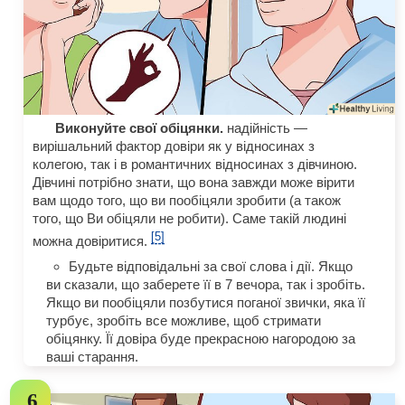
Виконуйте свої обіцянки.
надійність —
вирішальний фактор довіри як у відносинах з
колегою, так і в романтичних відносинах з дівчиною.
Дівчині потрібно знати, що вона завжди може вірити
вам щодо того, що ви пообіцяли зробити (а також
того, що Ви обіцяли не робити). Саме такій людині
[5]
можна довіритися.
Будьте відповідальні за свої слова і дії. Якщо
ви сказали, що заберете її в 7 вечора, так і зробіть.
Якщо ви пообіцяли позбутися поганої звички, яка її
турбує, зробіть все можливе, щоб стримати
обіцянку. Її довіра буде прекрасною нагородою за
ваші старання.