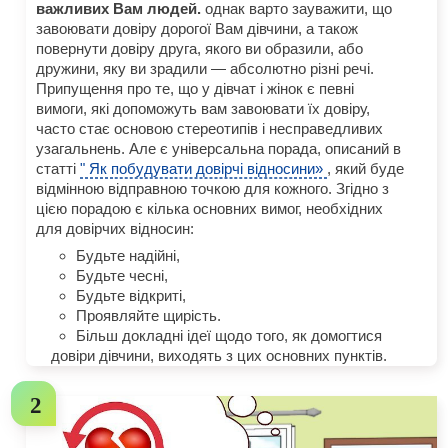
важливих Вам людей.
однак варто зауважити, що
завоювати довіру дорогої Вам дівчини, а також
повернути довіру друга, якого ви образили, або
дружини, яку ви зрадили — абсолютно різні речі.
Припущення про те, що у дівчат і жінок є певні
вимоги, які допоможуть вам завоювати їх довіру,
часто стає основою стереотипів і несправедливих
узагальнень. Але є універсальна порада, описаний в
статті
" Як побудувати довірчі відносини»
, який буде
відмінною відправною точкою для кожного. Згідно з
цією порадою є кілька основних вимог, необхідних
для довірчих відносин:
Будьте надійні,
Будьте чесні,
Будьте відкриті,
Проявляйте щирість.
Більш докладні ідеї щодо того, як домогтися
довіри дівчини, виходять з цих основних пунктів.