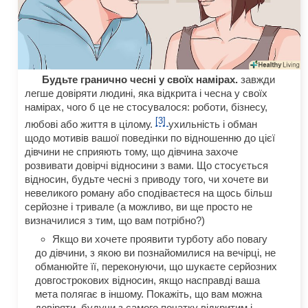
Будьте гранично чесні у своїх намірах.
завжди
легше довіряти людині, яка відкрита і чесна у своїх
намірах, чого б це не стосувалося: роботи, бізнесу,
[3]
любові або життя в цілому.
ухильність і обман
щодо мотивів вашої поведінки по відношенню до цієї
дівчини не сприяють тому, що дівчина захоче
розвивати довірчі відносини з вами. Що стосується
відносин, будьте чесні з приводу того, чи хочете ви
невеликого роману або сподіваєтеся на щось більш
серйозне і тривале (а можливо, ви ще просто не
визначилися з тим, що вам потрібно?)
Якщо ви хочете проявити турботу або повагу
до дівчини, з якою ви познайомилися на вечірці, не
обманюйте її, переконуючи, що шукаєте серйозних
довгострокових відносин, якщо насправді ваша
мета полягає в іншому. Покажіть, що вам можна
довіряти, будучи з самого початку відкритим і