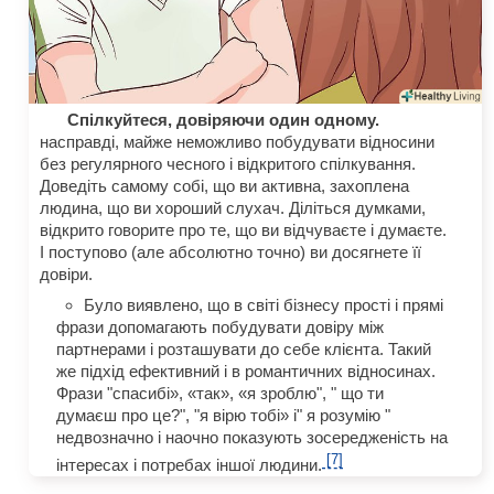
Спілкуйтеся, довіряючи один одному.
насправді, майже неможливо побудувати відносини
без регулярного чесного і відкритого спілкування.
Доведіть самому собі, що ви активна, захоплена
людина, що ви хороший слухач. Діліться думками,
відкрито говорите про те, що ви відчуваєте і думаєте.
І поступово (але абсолютно точно) ви досягнете її
довіри.
Було виявлено, що в світі бізнесу прості і прямі
фрази допомагають побудувати довіру між
партнерами і розташувати до себе клієнта. Такий
же підхід ефективний і в романтичних відносинах.
Фрази "спасибі», «так», «я зроблю", " що ти
думаєш про це?", "я вірю тобі» і" я розумію "
недвозначно і наочно показують зосередженість на
[7]
інтересах і потребах іншої людини.