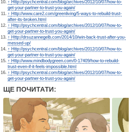
↑
Http://psychcentral.com/blog/archives/2012/10/07/how-to-
get-your-partner-to-trust-you-again/
↑
Http://www.care2.com/greenliving/5-ways-to-rebuild-trust-
after-its-broken.html
↑
Http://psychcentral.com/blog/archives/2012/10/07/how-to-
get-your-partner-to-trust-you-again/
↑
Http://drsuzannegelb.com/2014/10/win-back-trust-after-you-
messed-up/
↑
Http://psychcentral.com/blog/archives/2012/10/07/how-to-
get-your-partner-to-trust-you-again/
↑
Http://www.mindbodygreen.com/0-17409/how-to-rebuild-
trust-even-if-it-feels-impossible.html
↑
Http://psychcentral.com/blog/archives/2012/10/07/how-to-
get-your-partner-to-trust-you-again/
ЩЕ ПОЧИТАТИ: