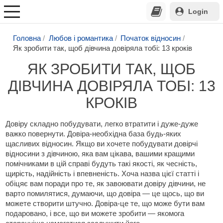
Login
Головна
Любов і романтика
Початок відносин
Як зробити так, щоб дівчина довіряла тобі: 13 кроків
ЯК ЗРОБИТИ ТАК, ЩОБ
ДІВЧИНА ДОВІРЯЛА ТОБІ: 13
КРОКІВ
Довіру складно побудувати, легко втратити і дуже-дуже
важко повернути. Довіра-необхідна база будь-яких
щасливих відносин. Якщо ви хочете побудувати довірчі
відносини з дівчиною, яка вам цікава, вашими кращими
помічниками в цій справі будуть такі якості, як чесність,
щирість, надійність і впевненість. Хоча назва цієї статті і
обіцяє вам поради про те, як завоювати довіру дівчини, не
варто помилятися, думаючи, що довіра — це щось, що ви
можете створити штучно. Довіра-це те, що може бути вам
подаровано, і все, що ви можете зробити — якомога