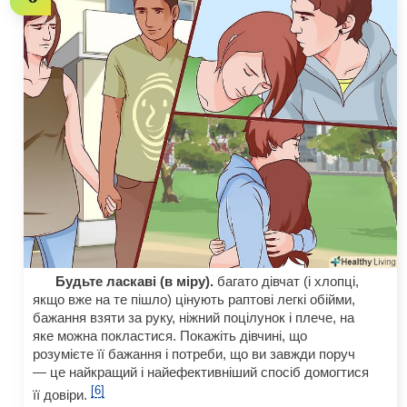
Будьте ласкаві (в міру).
багато дівчат (і хлопці,
якщо вже на те пішло) цінують раптові легкі обійми,
бажання взяти за руку, ніжний поцілунок і плече, на
яке можна покластися. Покажіть дівчині, що
розумієте її бажання і потреби, що ви завжди поруч
— це найкращий і найефективніший спосіб домогтися
[6]
її довіри.