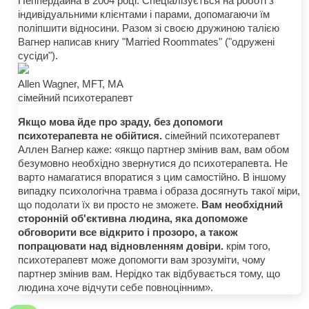
Пеппердайна в 2004 році. Спеціалізується на роботі з
індивідуальними клієнтами і парами, допомагаючи їм
поліпшити відносини. Разом зі своєю дружиною талією
Вагнер написав книгу "Married Roommates" ("одружені
сусіди").
Allen Wagner, MFT, MA
сімейний психотерапевт
Якщо мова йде про зраду, без допомоги
психотерапевта не обійтися.
сімейний психотерапевт
Аллен Вагнер каже: «якщо партнер змінив вам, вам обом
безумовно необхідно звернутися до психотерапевта. Не
варто намагатися впоратися з цим самостійно. В іншому
випадку психологічна травма і образа досягнуть такої міри,
що подолати їх ви просто не зможете.
Вам необхідний
сторонній об'єктивна людина, яка допоможе
обговорити все відкрито і прозоро, а також
попрацювати над відновленням довіри.
крім того,
психотерапевт може допомогти вам зрозуміти, чому
партнер змінив вам. Нерідко так відбувається тому, що
людина хоче відчути себе повноцінним».