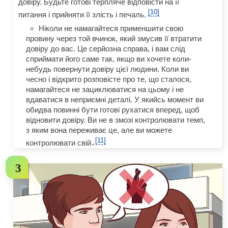
довіру. Будьте готові терпляче відповісти на її
[10]
питання і прийняти її злість і печаль.
Ніколи не намагайтеся применшити свою
провину через той вчинок, який змусив її втратити
довіру до вас. Це серйозна справа, і вам слід
сприймати його саме так, якщо ви хочете коли-
небудь повернути довіру цієї людини. Коли ви
чесно і відкрито розповісте про те, що сталося,
намагайтеся не зациклюватися на цьому і не
вдаватися в неприємні деталі. У якийсь момент ви
обидва повинні бути готові рухатися вперед, щоб
відновити довіру. Ви не в змозі контролювати темп,
з яким вона переживає це, але ви можете
[11]
контролювати свій.