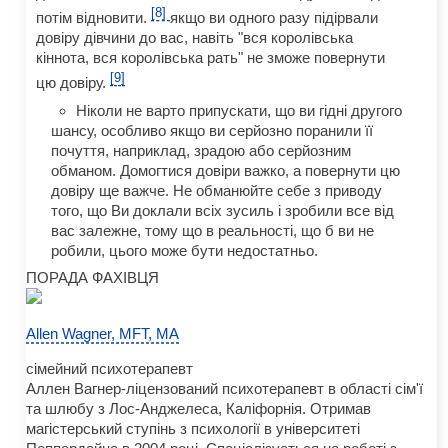
[8]
потім відновити.
якщо ви одного разу підірвали
довіру дівчини до вас, навіть "вся королівська
кіннота, вся королівська рать" не зможе повернути
[9]
цю довіру.
Ніколи не варто припускати, що ви гідні другого
шансу, особливо якщо ви серйозно поранили її
почуття, наприклад, зрадою або серйозним
обманом. Домогтися довіри важко, а повернути цю
довіру ще важче. Не обманюйте себе з приводу
того, що Ви доклали всіх зусиль і зробили все від
вас залежне, тому що в реальності, що б ви не
робили, цього може бути недостатньо.
ПОРАДА ФАХІВЦЯ
Allen Wagner, MFT, MA
сімейний психотерапевт
Аллен Вагнер-ліцензований психотерапевт в області сім'ї
та шлюбу з Лос-Анджелеса, Каліфорнія. Отримав
магістерський ступінь з психології в університеті