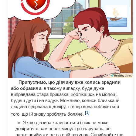
Припустимо, цю дівчину вже колись зрадили
або образили.
в такому випадку, буде дуже
виправдана стара приказка: «обпікшись на молоці,
будеш дути і на воду». Можливо, колись близька їй
людина підірвала її довіру, і тепер вона побоюється
[1]
того, що їй знову зроблять боляче.
Якщо дівчина коливається і ніяк не може
довіритися вам через минулі розчарувань, не
варто приймати це на свій рахунок. Сприймайте цю