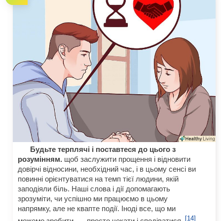
Будьте терплячі і поставтеся до цього з
розумінням.
щоб заслужити прощення і відновити
довірчі відносини, необхідний час, і в цьому сенсі ви
повинні орієнтуватися на темп тієї людини, якій
заподіяли біль. Наші слова і дії допомагають
зрозуміти, чи успішно ми працюємо в цьому
напрямку, але не квапте події. Іноді все, що ми
[14]
можемо зробити, — просто чекати і сподіватися.