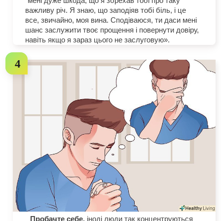
"мені дуже шкода, що я збрехав тобі про таку
важливу річ. Я знаю, що заподіяв тобі біль, і це
все, звичайно, моя вина. Сподіваюся, ти даси мені
шанс заслужити твоє прощення і повернути довіру,
навіть якщо я зараз цього не заслуговую».
Пробачте себе.
іноді люди так концентруються