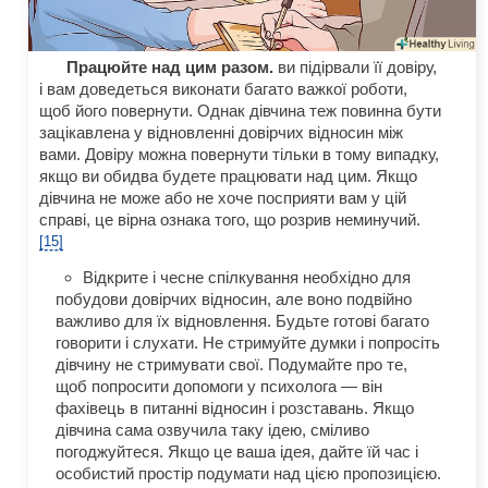
Працюйте над цим разом.
ви підірвали її довіру,
і вам доведеться виконати багато важкої роботи,
щоб його повернути. Однак дівчина теж повинна бути
зацікавлена у відновленні довірчих відносин між
вами. Довіру можна повернути тільки в тому випадку,
якщо ви обидва будете працювати над цим. Якщо
дівчина не може або не хоче посприяти вам у цій
справі, це вірна ознака того, що розрив неминучий.
[15]
Відкрите і чесне спілкування необхідно для
побудови довірчих відносин, але воно подвійно
важливо для їх відновлення. Будьте готові багато
говорити і слухати. Не стримуйте думки і попросіть
дівчину не стримувати свої. Подумайте про те,
щоб попросити допомоги у психолога — він
фахівець в питанні відносин і розставань. Якщо
дівчина сама озвучила таку ідею, сміливо
погоджуйтеся. Якщо це ваша ідея, дайте їй час і
особистий простір подумати над цією пропозицією.