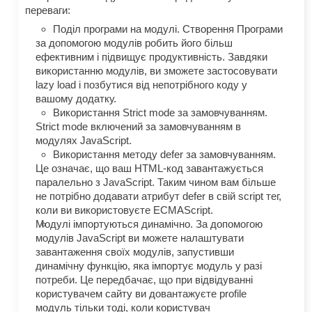
переваги:
Поділ програми на модулі. Створення Програми
за допомогою модулів робить його більш
ефективним і підвищує продуктивність. Завдяки
використанню модулів, ви зможете застосовувати
lazy load і позбутися від непотрібного коду у
вашому додатку.
Використання Strict mode за замовчуванням.
Strict mode включений за замовчуванням в
модулях JavaScript.
Використання методу defer за замовчуванням.
Це означає, що ваш HTML-код завантажується
паралельно з JavaScript. Таким чином вам більше
не потрібно додавати атрибут defer в свій script тег,
коли ви використовуєте ECMAScript.
Модулі імпортуються динамічно. За допомогою
модулів JavaScript ви можете налаштувати
завантаження своїх модулів, запустивши
динамічну функцію, яка імпортує модуль у разі
потреби. Це передбачає, що при відвідуванні
користувачем сайту ви довантажуєте profile
модуль тільки тоді, коли користувач