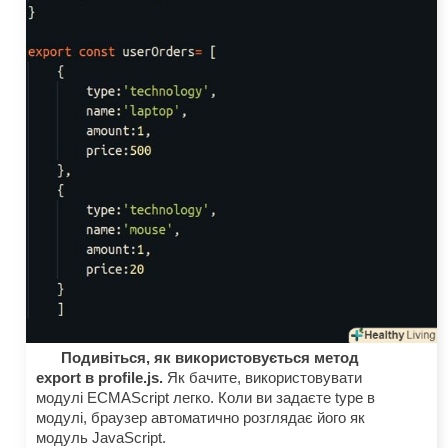
Подивіться, як використовується метод
export в profile.js.
Як бачите, використовувати
модулі ECMAScript легко. Коли ви задаєте type в
модулі, браузер автоматично розглядає його як
модуль JavaScript.