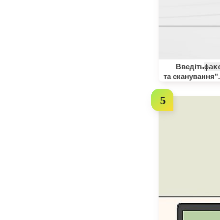
Введіть
фак
та сканування".