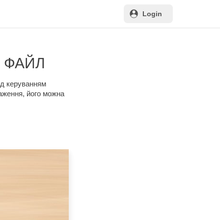
Login
F ФАЙЛ
під керуванням
аження, його можна