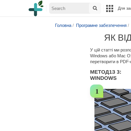
Для за
Головна
Програмне забезпечення
ЯК ВІ
У цій статті ми роз
Windows або Mac OS
перетворити в PDF-
МЕТОД
1
З 3:
WINDOWS