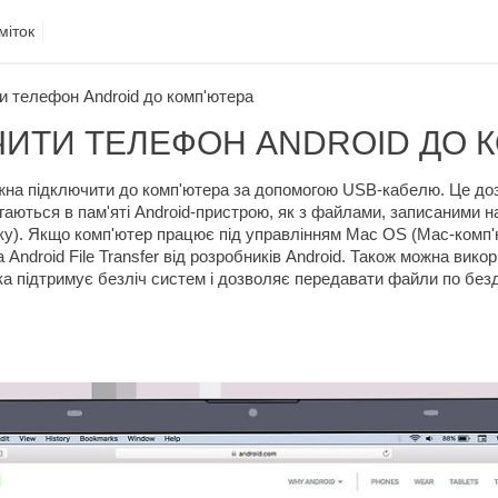
міток
и телефон Android до комп'ютера
ЧИТИ ТЕЛЕФОН ANDROID ДО 
ожна підключити до комп'ютера за допомогою USB-кабелю. Це д
ігаються в пам'яті Android-пристрою, як з файлами, записаними
у). Якщо комп'ютер працює під управлінням Mac OS (Мас-комп'
 Android File Transfer від розробників Android. Також можна вико
яка підтримує безліч систем і дозволяє передавати файли по бе