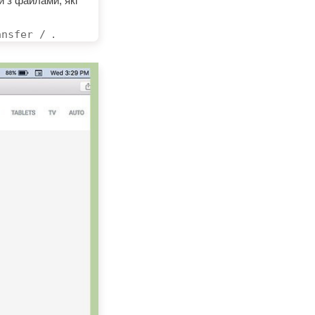
и з файлами, які
ansfer /
.