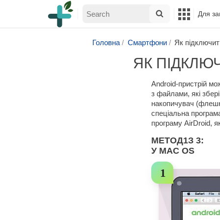
Для за
Головна
Смартфони
Як підключит
ЯК ПІДКЛЮ
Android-пристрій м
з файлами, які збер
накопичувач (флешк
спеціальна програма
програму AirDroid, 
МЕТОД
1
З 3:
У MAC OS