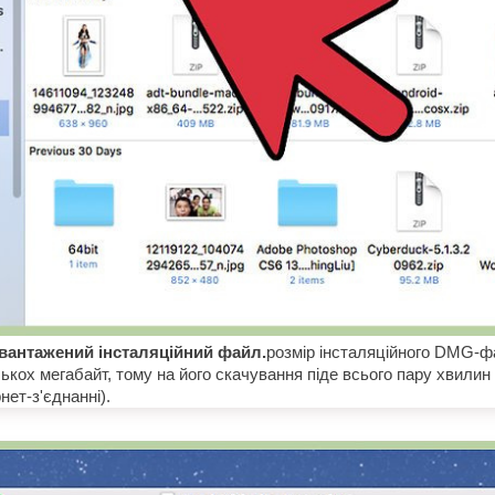
авантажений інсталяційний файл.
розмір інсталяційного DMG-ф
кох мегабайт, тому на його скачування піде всього пару хвилин 
нет-з'єднанні).