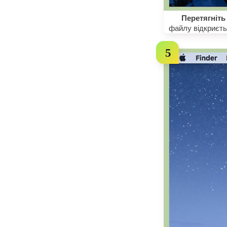
Перетягніть 
файлу відкриєтьс