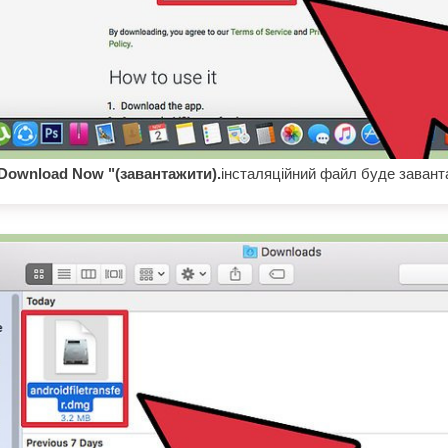
 Download Now "(завантажити).
інсталяційний файл буде завант