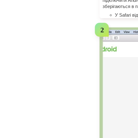
підключити Andr
зберігаються в п
У Safari в