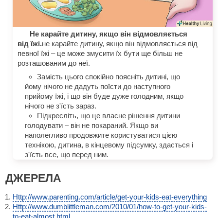
Не карайте дитину, якщо він відмовляється
від їжі.
не карайте дитину, якщо він відмовляється від
певної їжі – це може змусити їх бути ще більш не
розташованим до неї.
Замість цього спокійно поясніть дитині, що
йому нічого не дадуть поїсти до наступного
прийому їжі, і що він буде дуже голодним, якщо
нічого не з'їсть зараз.
Підкресліть, що це власне рішення дитини
голодувати – він не покараний. Якщо ви
наполегливо продовжите користуватися цією
технікою, дитина, в кінцевому підсумку, здасться і
з'їсть все, що перед ним.
ДЖЕРЕЛА
Http://www.parenting.com/article/get-your-kids-eat-everything
Http://www.dumblittleman.com/2010/01/how-to-get-your-kids-
to-eat-almost.html