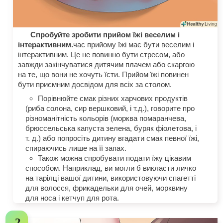
Спробуйте зробити прийом їжі веселим і
інтерактивним.
час прийому їжі має бути веселим і
інтерактивним. Це не повинно бути стресом, або
завжди закінчуватися дитячим плачем або скаргою
на те, що вони не хочуть їсти. Прийом їжі повинен
бути приємним досвідом для всіх за столом.
Порівнюйте смак різних харчових продуктів
(риба солона, сир вершковий, і т.д.), говорите про
різноманітність кольорів (морква помаранчева,
брюссельська капуста зелена, буряк фіолетова, і
т. д.) або попросіть дитину вгадати смак певної їжі,
спираючись лише на її запах.
Також можна спробувати подати їжу цікавим
способом. Наприклад, ви могли б викласти личко
на тарілці вашої дитини, використовуючи спагетті
для волосся, фрикадельки для очей, морквину
для носа і кетчуп для рота.