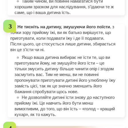
Таким чином, ви повинні намагатися бути
хорошим зразком для наслідування, з'їдаючи те ж
саме, що і ваша дитина їсть.
Не тисніть на дитину, змушуючи його поїсти.
з
точки зору прийому їжі, ви як батько вирішуєте, що
приготувати, коли подавати їжу і де її подавати.
Після цього, це стосується лише дитини, збирається
він це з'їсти чи ні.
Якщо ваша дитина вибирає не їсти те, що ви
приготували йому, не змушуйте його їсти – це
тільки змусить дитину більше чинити опір і згодом
засмутить вас. Тим не менш, ви не повинні
пропонувати приготувати дитині його улюблену їжу
замість цієї, так як це значно зменшить його
бажання спробувати щось нове.
Не дозволяйте дитині їсти знову до наступного
прийому їжі. Це навчить його бути менш
вимогливим, до того, що він їсть – «голод – кращий
кухар», як то кажуть.