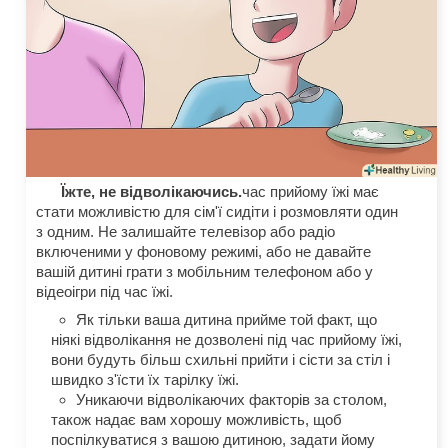
Їжте, не відволікаючись.
час прийому їжі має
стати можливістю для сім'ї сидіти і розмовляти один
з одним. Не залишайте телевізор або радіо
включеними у фоновому режимі, або не давайте
вашій дитині грати з мобільним телефоном або у
відеоігри під час їжі.
Як тільки ваша дитина прийме той факт, що
ніякі відволікання не дозволені під час прийому їжі,
вони будуть більш схильні прийти і сісти за стіл і
швидко з'їсти їх тарілку їжі.
Уникаючи відволікаючих факторів за столом,
також надає вам хорошу можливість, щоб
поспілкуватися з вашою дитиною, задати йому