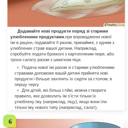
Додавайте нові продукти поряд зі старими
улюбленими продуктами.
при впровадженні нової
їжі в раціон, подавайте її разом, принаймні, з одним з
улюблених страв вашої дитини. Наприклад,
спробуйте подати брокколі з картопляним пюре, або
трохи салату разом з шматком піци.
Подача нової їжі разом зі старими улюбленими
стравами допоможе вашій дитині прийняти нові
продукти і більше захопить їх сидіти за столом, в
першу чергу.
Для дітей, які більш стійкі, можна створити
правило, яке дозволить їм з'їсти тільки їх
улюблену їжу (наприклад, піцу), якщо вони їли
тільки їжу нового типу (наприклад, салат).