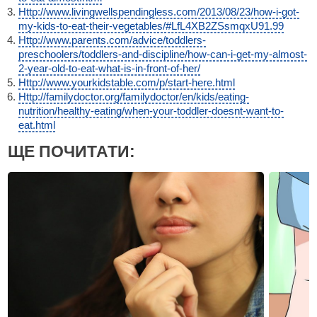
Http://www.livingwellspendingless.com/2013/08/23/how-i-got-
my-kids-to-eat-their-vegetables/#LfL4XB2ZSsmqxU91.99
Http://www.parents.com/advice/toddlers-
preschoolers/toddlers-and-discipline/how-can-i-get-my-almost-
2-year-old-to-eat-what-is-in-front-of-her/
Http://www.yourkidstable.com/p/start-here.html
Http://familydoctor.org/familydoctor/en/kids/eating-
nutrition/healthy-eating/when-your-toddler-doesnt-want-to-
eat.html
ЩЕ ПОЧИТАТИ: