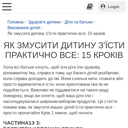
Login
Головна
Здоров'я дитини
Діти та батьки
Виховання дітей
Як змусити дитину з'їсти практично все: 15 кроків
ЯК ЗМУСИТИ ДИТИНУ З'ЇСТИ
ПРАКТИЧНО ВСЕ: 15 КРОКІВ
Хоча всі батьки хочуть, щоб їхні діти їли здорову,
різноманітну їжу, справа в тому, що багато дітей розбірливі,
коли справа доходить до їжі. Вони схильні нити, плакати або
просто відмовлятися їсти, коли приготована їжа їм не
подобається. Важливо не піддаватися на такого роду
поведінку, якщо ви хочете, щоб ваші діти їли і
насолоджувалися широким вибором продуктів. Ця стаття
покаже вам, як змусити ваших дітей їсти практично все -
просто прочитайте Крок 1 нижче, щоб почати.
ЧАСТИНА
1
З 3: