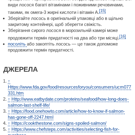
види лосося багаті вітамінами і поживними речовинами,
[15]
такими, як омега-3 жирні кислоти і вітамін А.
Зберігайте лосось в оригінальній упаковці або в щільно
закритому контейнері, щоб зберегти свіжість.
Зберігання сирого лосося в морозильній камері може
[16]
продовжити термін придатності на два або три місяці.
посоліть
або закоптіть лосось — це також допоможе
продовжити термін придатності.
ДЖЕРЕЛА
↑
Https://www.fda.gov/food/resourcesforyou/consumers/ucm077
331.htm
↑
Http://www.eatbydate.com/proteins/seafood/how-long-does-
salmon-last-shelf-life/
↑
Https://food.onehowto.com/article/how-to-know-if-salmon-
has-gone-off-2247.html
↑
Https://cookthestone.com/signs-spoiled-salmon/
↑
Https://www.chefsteps.com/activities/selecting-fish-for-