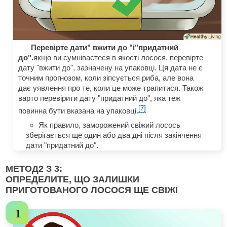
Перевірте дати" вжити до "і"придатний
до".
якщо ви сумніваєтеся в якості лосося, перевірте
дату "вжити до", зазначену на упаковці. Ця дата не є
точним прогнозом, коли зіпсується риба, але вона
дає уявлення про те, коли це може трапитися. Також
варто перевірити дату "придатний до", яка теж
[7]
повинна бути вказана на упаковці.
Як правило, заморожений свіжий лосось
зберігається ще один або два дні після закінчення
дати "придатний до".
МЕТОД
2
З 3:
ОПРЕДЕЛИТЕ, ЩО ЗАЛИШКИ
ПРИГОТОВАНОГО ЛОСОСЯ ЩЕ СВІЖІ