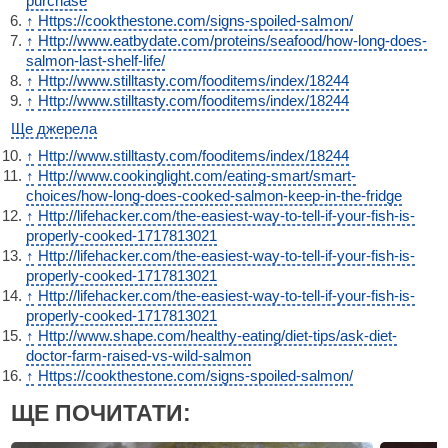
purchase
↑
Https://cookthestone.com/signs-spoiled-salmon/
↑
Http://www.eatbydate.com/proteins/seafood/how-long-does-
salmon-last-shelf-life/
↑
Http://www.stilltasty.com/fooditems/index/18244
↑
Http://www.stilltasty.com/fooditems/index/18244
Ще джерела
↑
Http://www.stilltasty.com/fooditems/index/18244
↑
Http://www.cookinglight.com/eating-smart/smart-
choices/how-long-does-cooked-salmon-keep-in-the-fridge
↑
Http://lifehacker.com/the-easiest-way-to-tell-if-your-fish-is-
properly-cooked-1717813021
↑
Http://lifehacker.com/the-easiest-way-to-tell-if-your-fish-is-
properly-cooked-1717813021
↑
Http://lifehacker.com/the-easiest-way-to-tell-if-your-fish-is-
properly-cooked-1717813021
↑
Http://www.shape.com/healthy-eating/diet-tips/ask-diet-
doctor-farm-raised-vs-wild-salmon
↑
Https://cookthestone.com/signs-spoiled-salmon/
ЩЕ ПОЧИТАТИ: