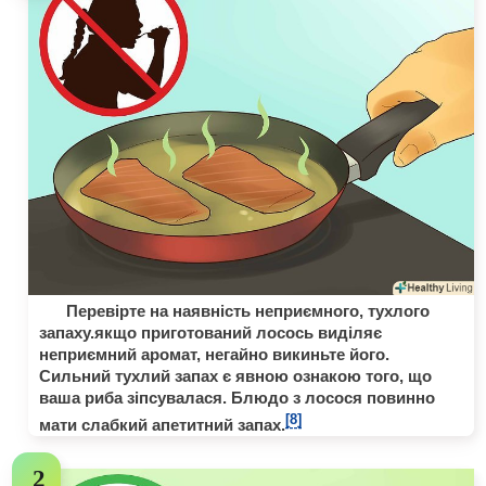
Перевірте на наявність неприємного, тухлого
запаху.якщо приготований лосось виділяє
неприємний аромат, негайно викиньте його.
Сильний тухлий запах є явною ознакою того, що
ваша риба зіпсувалася. Блюдо з лосося повинно
[8]
мати слабкий апетитний запах.