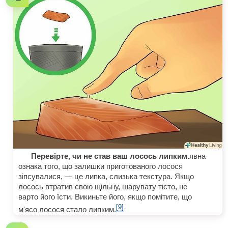
Перевірте, чи не став ваш лосось липким.
явна
ознака того, що залишки приготованого лосося
зіпсувалися, — це липка, слизька текстура. Якщо
лосось втратив свою щільну, шарувату тісто, не
варто його їсти. Викиньте його, якщо помітите, що
[9]
м'ясо лосося стало липким.