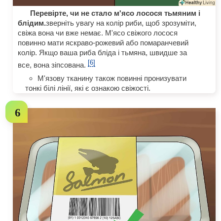
Перевірте, чи не стало м'ясо лосося тьмяним і
блідим.
зверніть увагу на колір риби, щоб зрозуміти,
свіжа вона чи вже немає. М'ясо свіжого лосося
повинно мати яскраво-рожевий або помаранчевий
колір. Якщо ваша риба бліда і тьмяна, швидше за
[6]
все, вона зіпсована.
М'язову тканину також повинні пронизувати
тонкі білі лінії, які є ознакою свіжості.