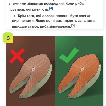
з темними зіницями посередині. Коли риба
[4]
псується, очі мутніють.
Крім того, очі лосося повинні бути злегка
виряченими. Якщо вони виглядають запалими,
[5]
швидше за все, риба зіпсувалася.