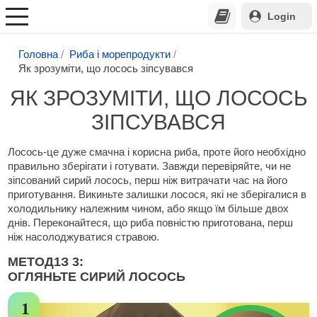
Login
Головна
Риба і морепродукти
Як зрозуміти, що лосось зіпсувався
ЯК ЗРОЗУМІТИ, ЩО ЛОСОСЬ
ЗІПСУВАВСЯ
Лосось-це дуже смачна і корисна риба, проте його необхідно
правильно зберігати і готувати. Завжди перевіряйте, чи не
зіпсований сирий лосось, перш ніж витрачати час на його
приготування. Викиньте залишки лосося, які не зберігалися в
холодильнику належним чином, або якщо їм більше двох
днів. Переконайтеся, що риба повністю приготована, перш
ніж насолоджуватися стравою.
МЕТОД
1
З 3:
ОГЛЯНЬТЕ СИРИЙ ЛОСОСЬ