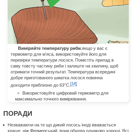
Виміряйте температуру риби.
якщо у вас є
термометр для м'яса, використовуйте його для
перевірки температури лосося. Помістіть прилад в
саму товсту частину риби і залиште на хвилину, щоб
отримати точний результат. Температура всередині
добре приготованого шматка лосося повинна
[14]
доходити приблизно до 63°С.
Використовуйте цифровий термометр для
максимально точного вимірювання.
ПОРАДИ
Незважаючи на те що дикий лосось іноді вважається
краще, ніж Фермерський, вони обидва однаково хороші. Всі