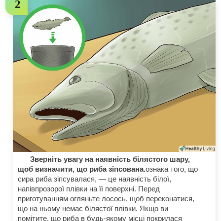
Зверніть увагу на наявність білястого шару,
щоб визначити, що риба зіпсована.
ознака того, що
сира риба зіпсувалася, — це наявність білої,
напівпрозорої плівки на її поверхні. Перед
приготуванням огляньте лосось, щоб переконатися,
що на ньому немає білястої плівки. Якщо ви
помітите, що риба в будь-якому місці покрилася