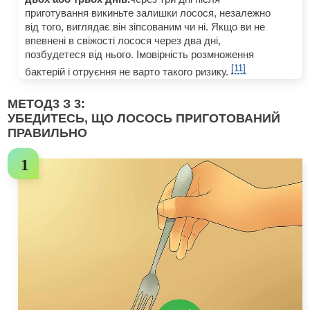
приготування викиньте залишки лосося, незалежно
від того, виглядає він зіпсованим чи ні. Якщо ви не
впевнені в свіжості лосося через два дні,
позбудетеся від нього. Імовірність розмноження
[11]
бактерій і отруєння не варто такого ризику.
МЕТОД
3
З 3:
УБЕДИТЕСЬ, ЩО ЛОСОСЬ ПРИГОТОВАНИЙ
ПРАВИЛЬНО