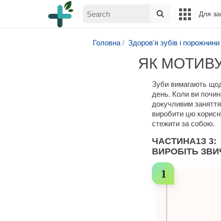
Для за
Головна
Здоров'я зубів і порожнини
ЯК МОТИВУ
Зуби вимагають щоде
день. Коли ви почи
докучливим заняття
виробити цю корисну
стежити за собою.
ЧАСТИНА
1
З 3:
ВИРОБІТЬ ЗВИ