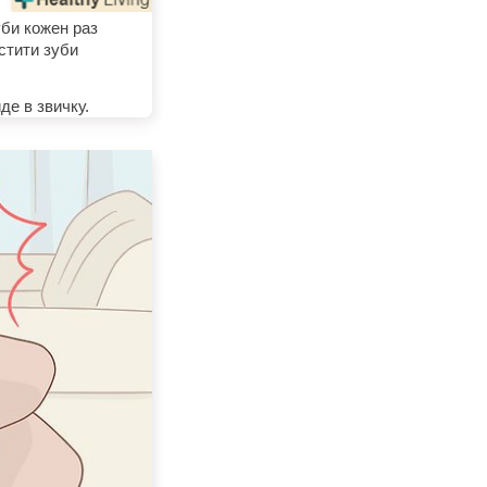
уби кожен раз
стити зуби
де в звичку.