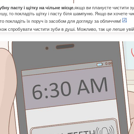
бну пасту і щітку на чільне місце.
якщо ви плануєте чистити з
ушу, то покладіть щітку і пасту біля шампуню. Якщо ви хочете чи
[2]
то покладіть їх поруч із засобом для догляду за обличчям!
ож спробувати чистити зуби в душі. Можливо, так це легше увій