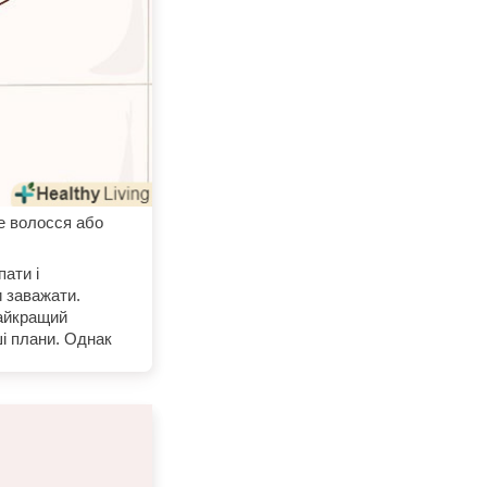
е волосся або
ати і
и заважати.
найкращий
ші плани. Однак