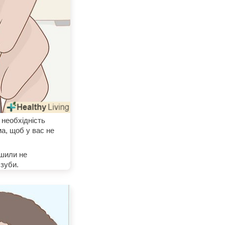
 необхідність
а, щоб у вас не
ішили не
 зуби.