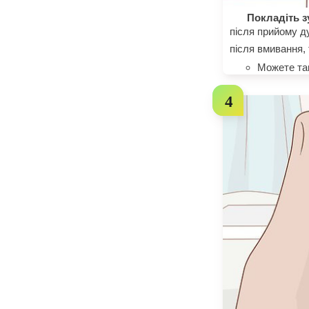
Покладіть зу
після прийому д
після вмивання, 
Можете так