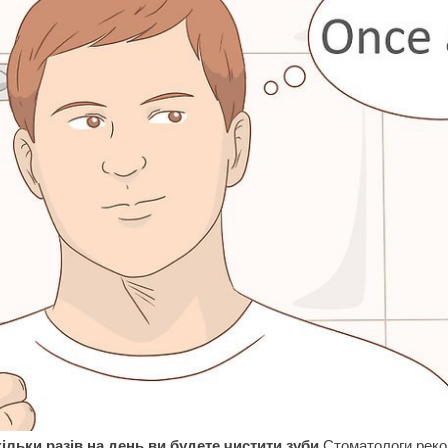
кільки разів на день ви будете чистити зуби.
Стоматологи рек