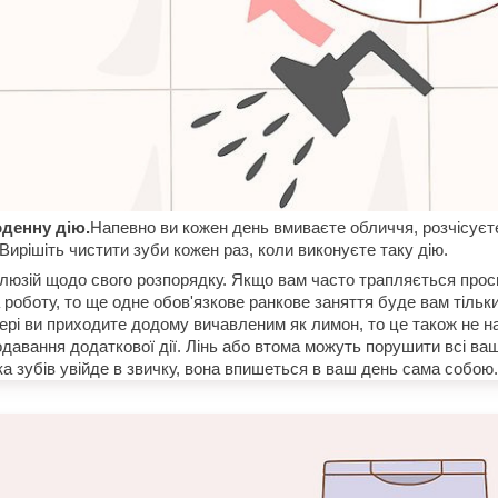
денну дію.
Напевно ви кожен день вмиваєте обличчя, розчісуєт
Вирішіть чистити зуби кожен раз, коли виконуєте таку дію.
ілюзій щодо свого розпорядку. Якщо вам часто трапляється просп
а роботу, то ще одне обов'язкове ранкове заняття буде вам тільк
рі ви приходите додому вичавленим як лимон, то це також не 
давання додаткової дії. Лінь або втома можуть порушити всі ва
ка зубів увійде в звичку, вона впишеться в ваш день сама собою.