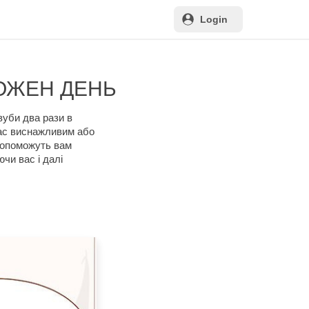
Login
КОЖЕН ДЕНЬ
зуби два рази в
вас виснажливим або
допоможуть вам
чи вас і далі