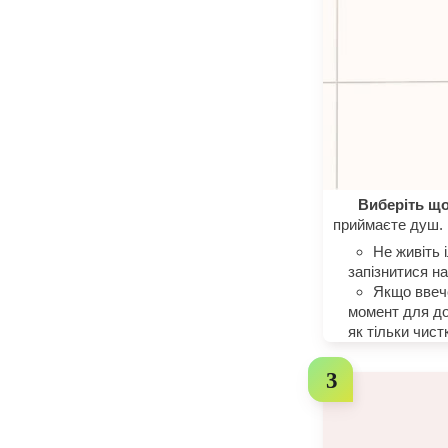
Виберіть що
приймаєте душ. 
Не живіть 
запізнитися н
Якщо ввече
момент для до
як тільки чист