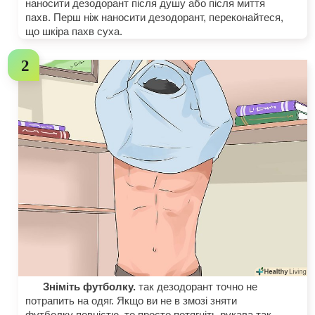
наносити дезодорант після душу або після миття
пахв. Перш ніж наносити дезодорант, переконайтеся,
що шкіра пахв суха.
Зніміть футболку.
так дезодорант точно не
потрапить на одяг. Якщо ви не в змозі зняти
футболку повністю, то просто потягніть рукава так,