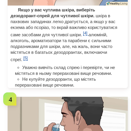
Якщо у вас чутлива шкіра, виберіть
дезодорант-спрей для чутливої шкіри.
шкіра в
пахвових западинах легко дратується, а якщо у вас
екзема або псоріаз, то вкрай важливо користуватися
[4]
саме засобами для чутливої шкіри.
алюміній,
алкоголь, ароматизатори та парабени є сильними
подразниками для шкіри, але, на жаль, вони часто
містяться в багатьох дезодорантах, включаючи
[5]
спреї.
Уважно вивчіть склад спрею і перевірте, чи не
містяться в ньому перераховані вище речовини.
Не купуйте дезодоранти, що містять
перераховані вище речовини.