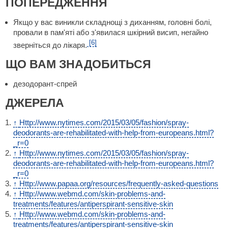
ПОПЕРЕДЖЕННЯ
Якщо у вас виникли складнощі з диханням, головні болі,
провали в пам'яті або з'явилася шкірний висип, негайно
[6]
зверніться до лікаря.
ЩО ВАМ ЗНАДОБИТЬСЯ
дезодорант-спрей
ДЖЕРЕЛА
↑
Http://www.nytimes.com/2015/03/05/fashion/spray-
deodorants-are-rehabilitated-with-help-from-europeans.html?
_r=0
↑
Http://www.nytimes.com/2015/03/05/fashion/spray-
deodorants-are-rehabilitated-with-help-from-europeans.html?
_r=0
↑
Http://www.papaa.org/resources/frequently-asked-questions
↑
Http://www.webmd.com/skin-problems-and-
treatments/features/antiperspirant-sensitive-skin
↑
Http://www.webmd.com/skin-problems-and-
treatments/features/antiperspirant-sensitive-skin