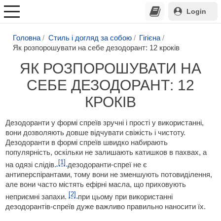
Login
Головна
Стиль і догляд за собою
Гігієна
Як розпорошувати на себе дезодорант: 12 кроків
ЯК РОЗПОРОШУВАТИ НА
СЕБЕ ДЕЗОДОРАНТ: 12
КРОКІВ
Дезодоранти у формі спреїв зручні і прості у використанні,
вони дозволяють довше відчувати свіжість і чистоту.
Дезодоранти в формі спреїв швидко набирають
популярність, оскільки не залишають катишков в пахвах, а
[1]
на одязі слідів.
дезодоранти-спреї не є
антиперспірантами, тому вони не зменшують потовиділення,
але вони часто містять ефірні масла, що приховують
[2]
неприємні запахи.
при цьому при використанні
дезодорантів-спреїв дуже важливо правильно наносити їх.