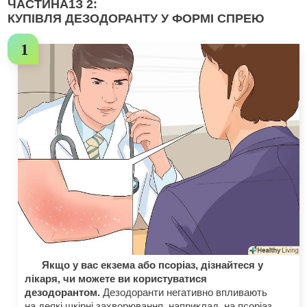
ЧАСТИНА
1
З 2:
КУПІВЛЯ ДЕЗОДОРАНТУ У ФОРМІ СПРЕЮ
Якщо у вас екзема або псоріаз, дізнайтеся у
лікаря, чи можете ви користуватися
дезодорантом.
Дезодоранти негативно впливають
на деякі шкірні захворювання, наприклад, на псоріаз.