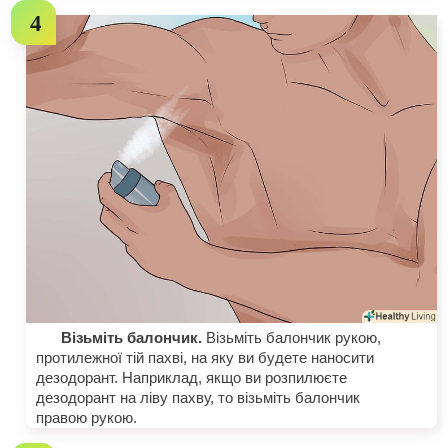
Візьміть балончик.
Візьміть балончик рукою,
протилежної тій пахві, на яку ви будете наносити
дезодорант. Наприклад, якщо ви розпилюєте
дезодорант на ліву пахву, то візьміть балончик
правою рукою.