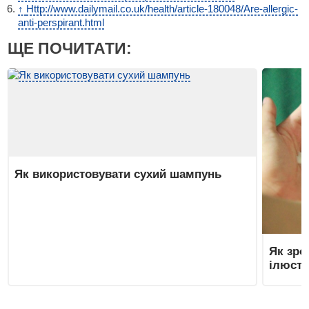
↑
Http://www.dailymail.co.uk/health/article-180048/Are-allergic-
anti-perspirant.html
ЩЕ ПОЧИТАТИ:
Як використовувати сухий шампунь
Як зро
ілюстр