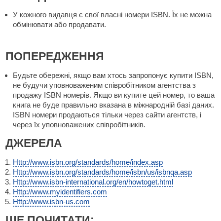
У кожного видавця є свої власні номери ISBN. Їх не можна
обмінювати або продавати.
ПОПЕРЕДЖЕННЯ
Будьте обережні, якщо вам хтось запропонує купити ISBN,
не будучи уповноваженим співробітником агентства з
продажу ISBN номерів. Якщо ви купите цей номер, то ваша
книга не буде правильно вказана в міжнародній базі даних.
ISBN номери продаються тільки через сайти агентств, і
через їх уповноважених співробітників.
ДЖЕРЕЛА
Http://www.isbn.org/standards/home/index.asp
Http://www.isbn.org/standards/home/isbn/us/isbnqa.asp
Http://www.isbn-international.org/en/howtoget.html
Http://www.myidentifiers.com
Http://www.isbn-us.com
ЩЕ ПОЧИТАТИ: