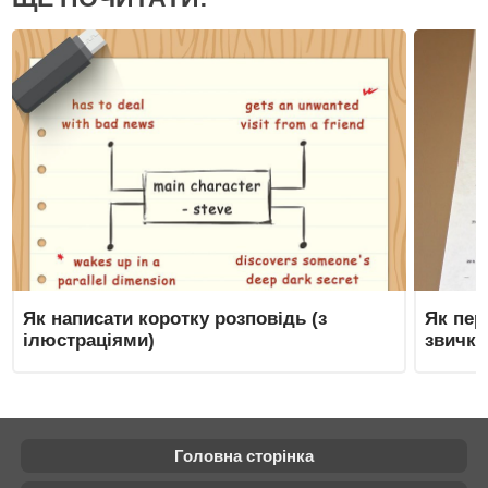
Як написати коротку розповідь (з
Як пер
ілюстраціями)
звичку
Головна сторінка