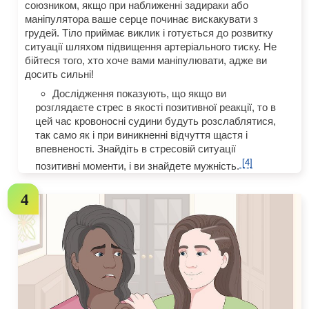
союзником, якщо при наближенні задираки або
маніпулятора ваше серце починає вискакувати з
грудей. Тіло приймає виклик і готується до розвитку
ситуації шляхом підвищення артеріального тиску. Не
бійтеся того, хто хоче вами маніпулювати, адже ви
досить сильні!
Дослідження показують, що якщо ви
розглядаєте стрес в якості позитивної реакції, то в
цей час кровоносні судини будуть розслаблятися,
так само як і при виникненні відчуття щастя і
впевненості. Знайдіть в стресовій ситуації
[4]
позитивні моменти, і ви знайдете мужність.