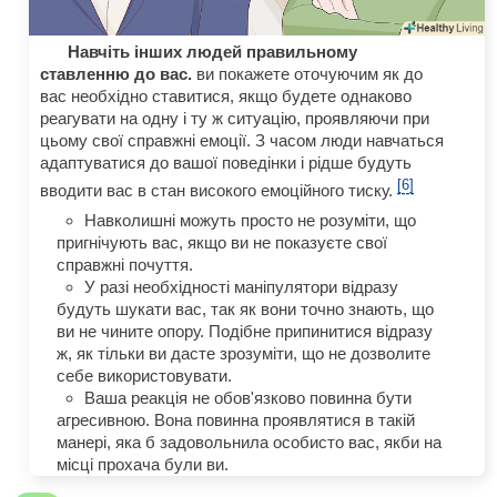
Навчіть інших людей правильному
ставленню до вас.
ви покажете оточуючим як до
вас необхідно ставитися, якщо будете однаково
реагувати на одну і ту ж ситуацію, проявляючи при
цьому свої справжні емоції. З часом люди навчаться
адаптуватися до вашої поведінки і рідше будуть
[6]
вводити вас в стан високого емоційного тиску.
Навколишні можуть просто не розуміти, що
пригнічують вас, якщо ви не показуєте свої
справжні почуття.
У разі необхідності маніпулятори відразу
будуть шукати вас, так як вони точно знають, що
ви не чините опору. Подібне припинитися відразу
ж, як тільки ви дасте зрозуміти, що не дозволите
себе використовувати.
Ваша реакція не обов'язково повинна бути
агресивною. Вона повинна проявлятися в такій
манері, яка б задовольнила особисто вас, якби на
місці прохача були ви.