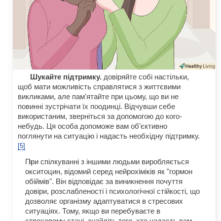
Шукайте підтримку.
довіряйте собі настільки,
щоб мати можливість справлятися з життєвими
викликами, але пам'ятайте при цьому, що ви не
повинні зустрічати їх поодинці. Відчувши себе
використаним, зверніться за допомогою до кого-
небудь. Ця особа допоможе вам об'єктивно
поглянути на ситуацію і надасть необхідну підтримку.
[5]
При спілкуванні з іншими людьми виробляється
окситоцин, відомий серед нейрохіміків як "гормон
обіймів". Він відповідає за виникнення почуття
довіри, розслабленості і психологічної стійкості, що
дозволяє організму адаптуватися в стресових
ситуаціях. Тому, якщо ви перебуваєте в
стресовому стані, знайдіть того, хто надасть вам