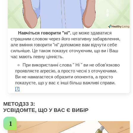
Навчіться говорити "ні".
це може здаватися
страшним словом через його негативну забарвлення,
але вміння говорити "ні" допоможе вам відчути себе
сильніше. Це також показує оточуючим, що ви і Ваш
час мають певну цінність.
При використанні слова " Ні " ви не обов'язково
проявляєте агресію, а просто чесні з оточуючими.
Ви не намагаєтеся образити опонента, а просто
показуєте, що у вас є інші більш важливі справи.
[7]
МЕТОД
3
З 3:
УСВІДОМТЕ, ЩО У ВАС Є ВИБІР