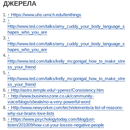
ДЖЕРЕЛА
↑
Https://www.uhs.umich.edu/tenthings
↑
Http://www.ted.com/talks/amy_cuddy_your_body_language_s
hapes_who_you_are
↑
Http://www.ted.com/talks/amy_cuddy_your_body_language_s
hapes_who_you_are
↑
Http://www.ted.com/talks/kelly_mcgonigal_how_to_make_stre
ss_your_friend
↑
Http://www.ted.com/talks/kelly_mcgonigal_how_to_make_stre
ss_your_friend
↑
Http://astro.temple.edu/~yperez/Consistency.htm
↑
http://www.businesszone.co.uk/community-
voice/blogs/sbeale/no-a-very-powerful-word
↑
Http://www.newyorker.com/tech/elements/a-list-of-reasons-
why-our-brains-love-lists
↑
Https://www.psychologytoday.com/blog/just-
listen/201009/how-cut-your-losses-negative-people