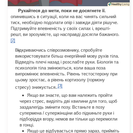
Рухайтеся до мети, поки не досягнете її.
опинившись в ситуації, коли на вас чинять сильний
тиск, необхідно подолати опір і завжди діяти рішуче.
Підтримуйте впевненість у своїх силах і, врешті-
решт, ви зрозумієте, що насправді досягли бажаного.
[2]
Відкриваючись співрозмовнику, спробуйте
використовувати більш енергійний мову рухів тіла.
Відведіть плечі назад і розслабте руки. Біологія та
психологія тіла змінюються, коли ваша поза
випромінює впевненість. Рівень тестостерону при
цьому зростає, а рівень кортизолу (гормону
[3]
стресу) знижується.
Якщо ви знаєте, що вам належить пройти
через стрес, виділіть дві хвилини для того, щоб
заздалегідь змінити позу. Встаньте в позу
супермена / супержінщіни або підкиньте руки і
підборіддя вгору, немов ви тільки що перемогли
в гонці.
Якщо це відбувається прямо зараз, прийміть