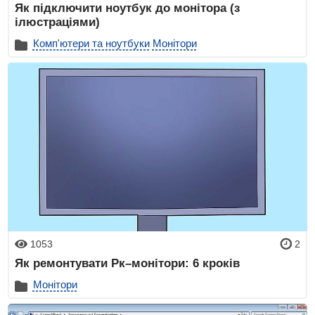
Як підключити ноутбук до монітора (з
ілюстраціями)
Комп'ютери та ноутбуки
Монітори
1053
2
Як ремонтувати Рк–монітори: 6 кроків
Монітори