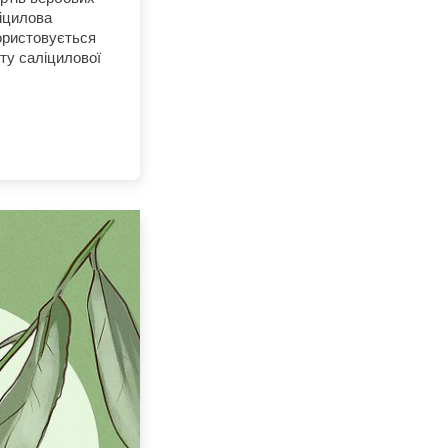
ліцилова
ористовується
ту саліцилової