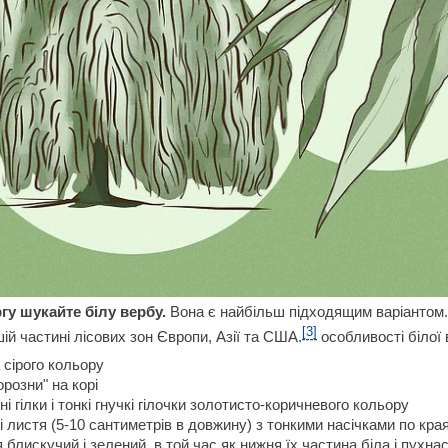
гу шукайте білу вербу.
Вона є найбільш підходящим варіантом.
[3]
ій частині лісових зон Європи, Азії та США.
особливості білої 
 сірого кольору
орозни" на корі
і гілки і тонкі гнучкі гілочки золотисто-коричневого кольору
нкі листя (5-10 сантиметрів в довжину) з тонкими насічками по кра
 блискучий і зелений, в той час як нижня їх частина біла і пухна