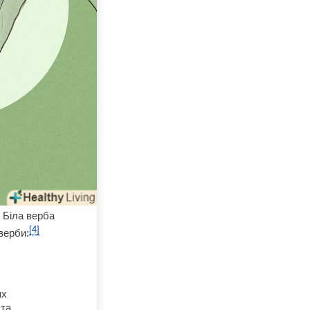
 Біла верба
[4]
верби:
ях
ста