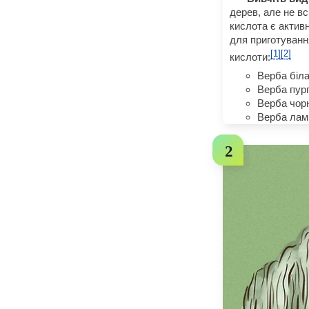
дерев, але не вс
кислота є актив
для приготуванн
[1]
[2]
кислоти:
Верба біла
Верба пур
Верба чорн
Верба ламк