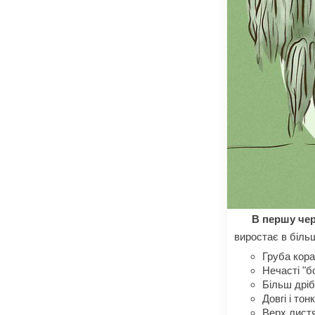
В першу чер
виростає в більш
Груба кора
Нечасті "б
Більш дрібн
Довгі і то
Верх листя