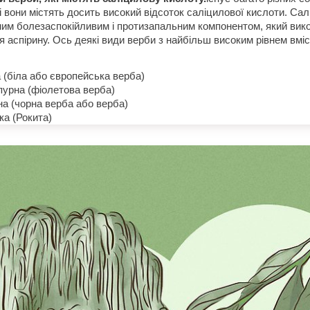
і вони містять досить високий відсоток саліцилової кислоти. Са
ним болезаспокійливим і протизапальним компонентом, який вик
я аспірину. Ось деякі види верби з найбільш високим рівнем вміс
 (біла або європейська верба)
пурна (фіолетова верба)
а (чорна верба або верба)
а (Рокита)