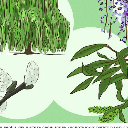
и верби, які містять саліцилову кислоту.
існує багато різних с