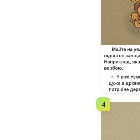
Майте на ув
відсоток саліц
Наприклад, якщ
вербою.
У разі су
дуже відрізн
потрібне дер