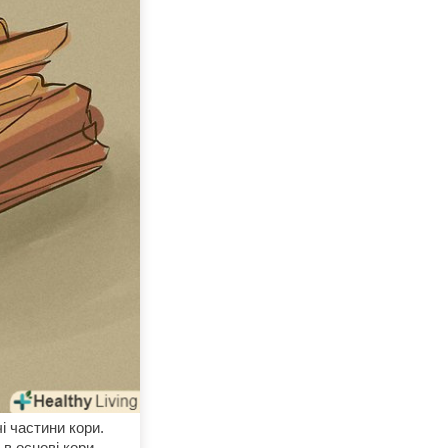
і частини кори.
в основі кори.