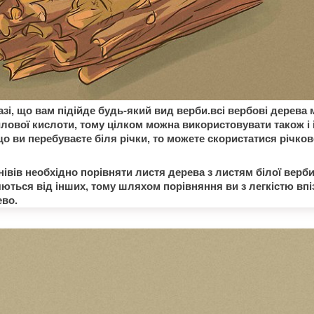
азі, що вам підійде будь-який вид верби.всі вербові дерева 
илової кислоти, тому цілком можна використовувати також і 
о ви перебуваєте біля річки, то можете скористатися річк
мнівів необхідно порівняти листя дерева з листям білої верб
яються від інших, тому шляхом порівняння ви з легкістю впі
ево.