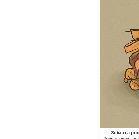
Зніміть тро
Знявши кору, пе