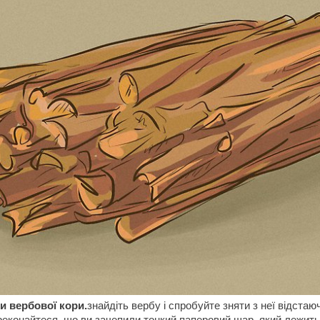
хи вербової кори.
знайдіть вербу і спробуйте зняти з неї відстаюч
реконайтеся, що ви зачепили тонкий паперовий шар, який лежить 