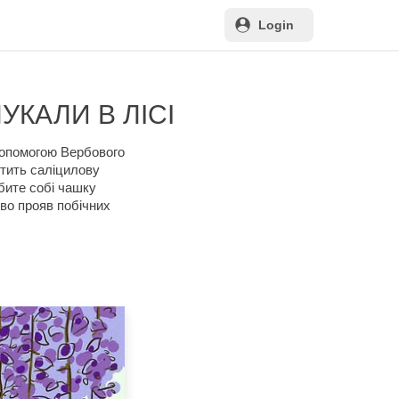
Login
УКАЛИ В ЛІСІ
 допомогою Вербового
стить саліцилову
обите собі чашку
иво прояв побічних