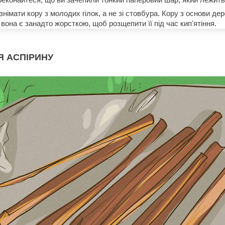
німати кору з молодих гілок, а не зі стовбура. Кору з основи де
 вона є занадто жорсткою, щоб розщепити її під час кип'ятіння.
Я АСПІРИНУ