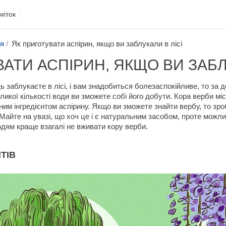
міток
ня
Як приготувати аспірин, якщо ви заблукали в лісі
АТИ АСПІРИН, ЯКЩО ВИ ЗАБЛ
 заблукаєте в лісі, і вам знадобиться болезаспокійливе, то за
еликої кількості води ви зможете собі його добути. Кора верби мі
вним інгредієнтом аспірину. Якщо ви зможете знайти вербу, то зр
Майте на увазі, що хоч це і є натуральним засобом, проте можл
юдям краще взагалі не вживати кору верби.
НТІВ