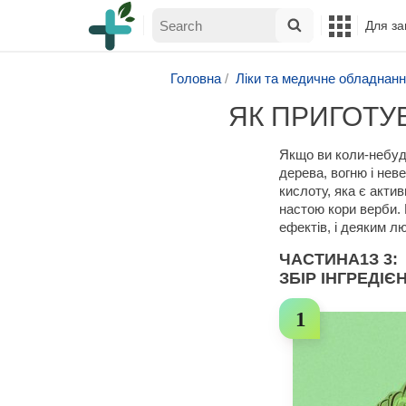
Для за
Головна
Ліки та медичне обладнан
ЯК ПРИГОТУВ
Якщо ви коли-небудь
дерева, вогню і нев
кислоту, яка є акти
настою кори верби. 
ефектів, і деяким л
ЧАСТИНА
1
З 3:
ЗБІР ІНГРЕДІЄ