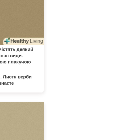
містять деякий
інші види.
овою плакучою
и. Листя верби
знаєте