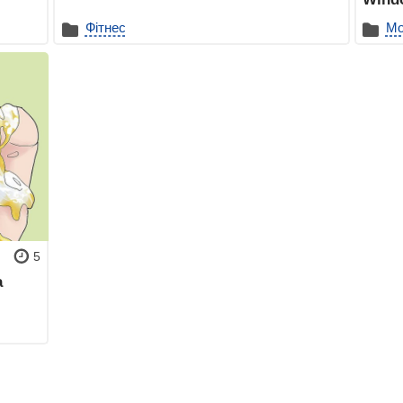
Фітнес
Мо
5
а