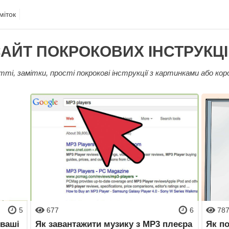
міток
АЙТ ПОКРОКОВИХ ІНСТРУКЦ
ті, замітки, прості покрокові інструкції з картинками або ко
5
677
6
78
 ваші
Як завантажити музику з MP3 плеєра
Як по