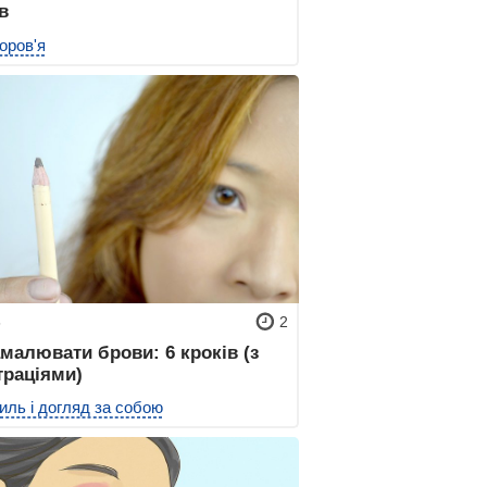
в
оров'я
6
2
малювати брови: 6 кроків (з
траціями)
иль і догляд за собою