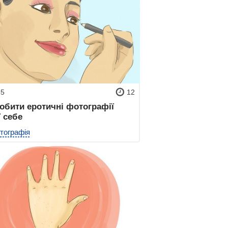
65
12
обити еротичні фотографії
 себе
тографія