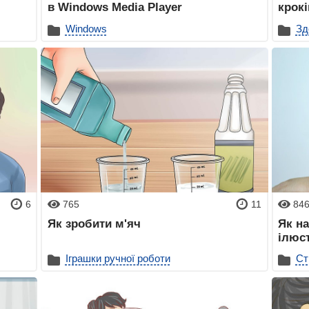
в Windows Media Player
крокі
Windows
Зд
6
765
11
84
Як зробити м'яч
Як на
ілюс
Іграшки ручної роботи
Ст