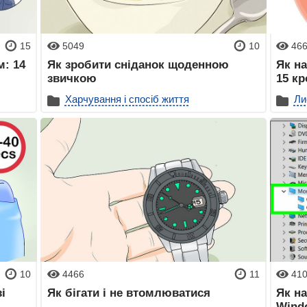
15
5049
10
46
м: 14
Як зробити сніданок щоденною
Як н
звичкою
15 кр
Харчування і спосіб життя
Ли
10
4466
11
41
і
Як бігати і не втомлюватися
Як н
Windo