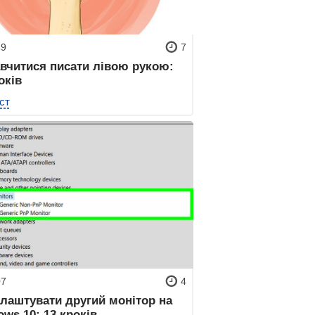
69
7
авчитися писати лівою рукою:
оків
ст
07
4
алаштувати другий монітор на
ws 10: 13 кроків