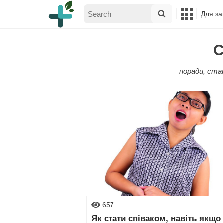
Для за
С
поради, стат
657
Як стати співаком, навіть якщо