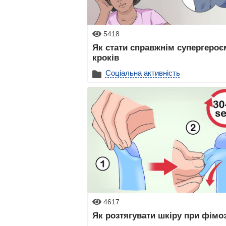
5418
Як стати справжнім супергероє
кроків
Соціальна активність
4617
Як розтягувати шкіру при фімоз