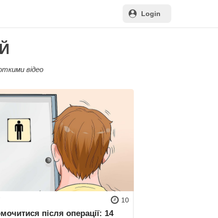
Login
ІЙ
роткими відео
7
10
мочитися після операції: 14