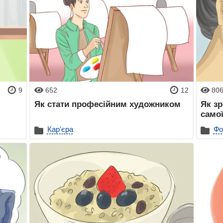
9
652
12
80
Як стати професійним художником
Як зр
самої
Кар'єра
Фо