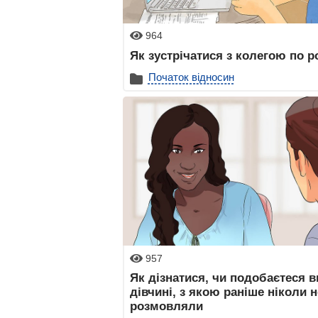
964
Як зустрічатися з колегою по р
Початок відносин
957
Як дізнатися, чи подобаєтеся в
дівчині, з якою раніше ніколи н
розмовляли