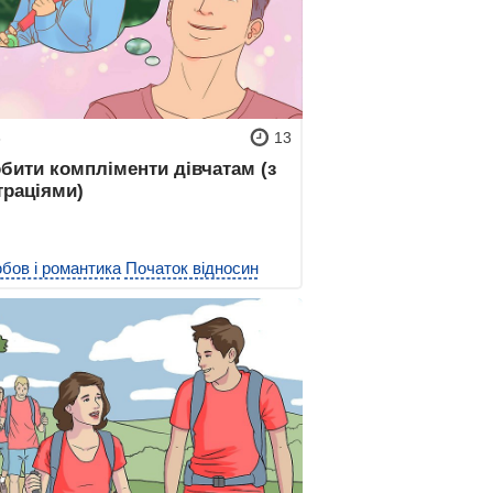
3
13
бити компліменти дівчатам (з
траціями)
бов і романтика
Початок відносин