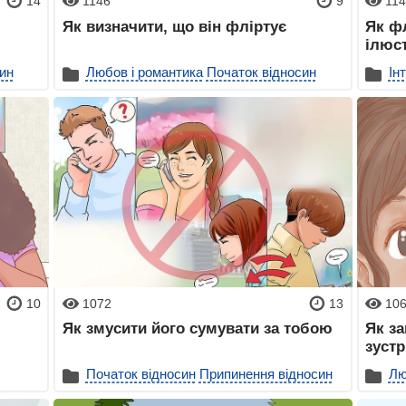
14
1146
9
11
Як визначити, що він фліртує
Як фл
ілюс
ин
Любов і романтика
Початок відносин
Ін
10
1072
13
10
Як змусити його сумувати за тобою
Як з
зустр
Початок відносин
Припинення відносин
Лю