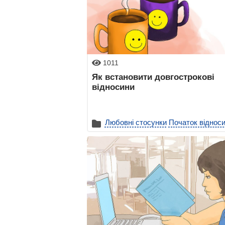
1011
Як встановити довгострокові
відносини
Любовні стосунки
Початок віднос