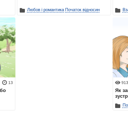
Любов і романтика
Початок відносин
Вз
13
91
або
Як за
зустр
По