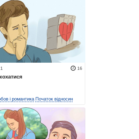
21
16
акохатися
бов і романтика
Початок відносин