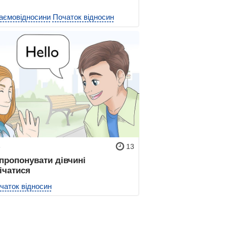
аємовідносини
Початок відносин
3
13
пропонувати дівчині
ічатися
чаток відносин