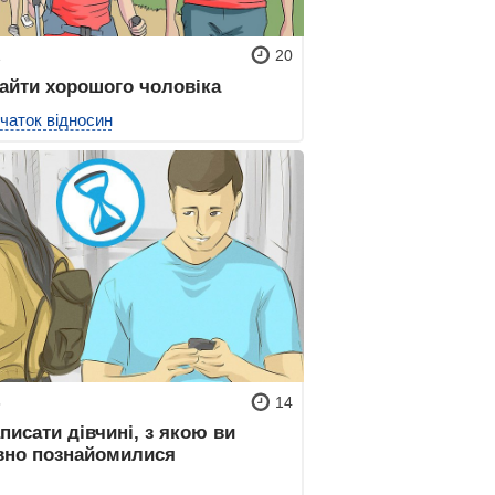
1
20
найти хорошого чоловіка
чаток відносин
8
14
писати дівчині, з якою ви
вно познайомилися