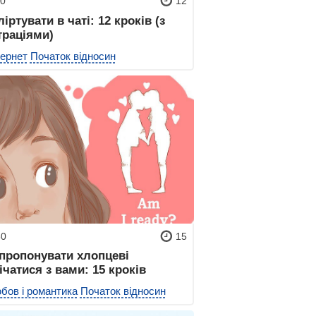
40
12
іртувати в чаті: 12 кроків (з
траціями)
тернет
Початок відносин
60
15
апропонувати хлопцеві
ічатися з вами: 15 кроків
бов і романтика
Початок відносин