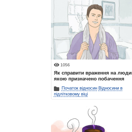
1056
Як справити враження на людин
якою призначено побачення
Початок відносин
Відносини в
підлітковому віці