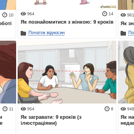
964
14
10
96
Як познайомитися з жінкою: 9 кроків
оботі
Як з
Початок відносин
По
11
954
8
94
и
Як загравати: 9 кроків (з
Як на
е
ілюстраціями)
неда