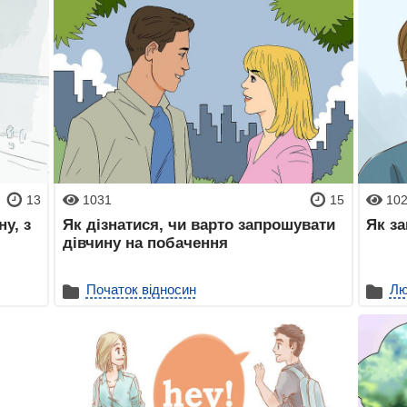
13
1031
15
10
у, з
Як дізнатися, чи варто запрошувати
Як з
дівчину на побачення
Початок відносин
Лю