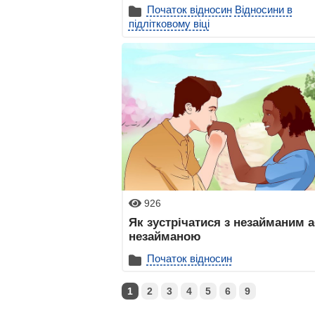
Початок відносин
Відносини в
підлітковому віці
926
Як зустрічатися з незайманим 
незайманою
Початок відносин
1
2
3
4
5
6
9