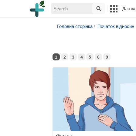
Для за
Головна сторінка
Початок відносин
1
2
3
4
5
6
9