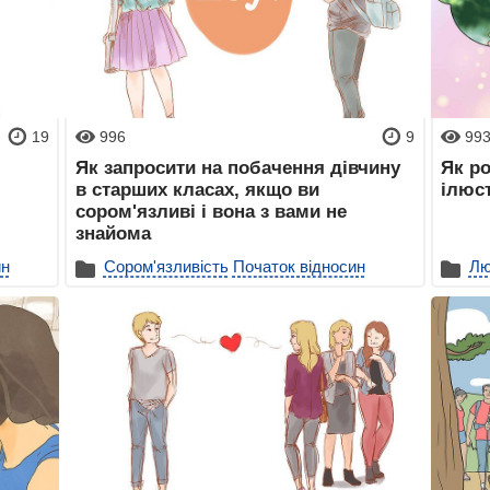
19
996
9
99
Як запросити на побачення дівчину
Як ро
в старших класах, якщо ви
ілюс
сором'язливі і вона з вами не
знайома
ин
Сором'язливість
Початок відносин
Лю