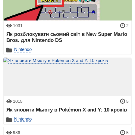
1031
2
Як розблокувати сьомий світ в New Super Mario
Bros. для Nintendo DS
Nintendo
1015
5
Як зловити Мьюту в Pokémon X and Y: 10 кроків
Nintendo
986
5