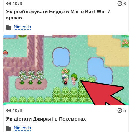
1079
6
Як розблокувати Бердо в Mario Kart Wii: 7
кроків
Nintendo
1078
5
Як дістати Джирачі в Покемонах
Nintendo