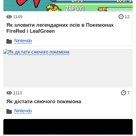
1149
12
Як зловити легендарних псів в Покемонах
FireRed і LeafGreen
Nintendo
1113
7
Як дістати сяючого покемона
Nintendo