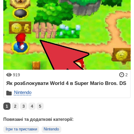
919
2
Як розблокувати World 4 в Super Mario Bros. DS
Nintendo
1
2
3
4
5
Повязані та додаткові категорії:
Ігри та приставки
Nintendo