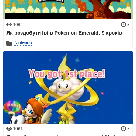
1062
5
Як роздобути Іві в Pokemon Emerald: 9 кроків
Nintendo
1061
5