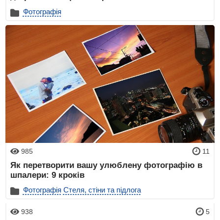
Фотографія
985
11
Як перетворити вашу улюблену фотографію в
шпалери: 9 кроків
Фотографія
Стеля, стіни та підлога
938
5