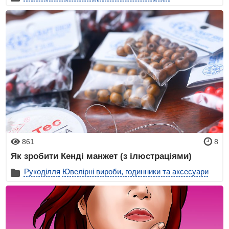
861
8
Як зробити Кенді манжет (з ілюстраціями)
Рукоділля
Ювелірні вироби, годинники та аксесуари