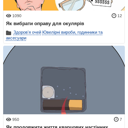
1090
12
Як вибрати оправу для окулярів
Здоров'я очей
Ювелірні вироби, годинники та
аксесуари
950
7
Як продовжити життя кварцових настінних