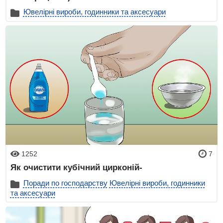
Ювелірні вироби, годинники та аксесуари
1252
7
Як очистити кубічний цирконій-
Поради по господарству
Ювелірні вироби, годинники
та аксесуари