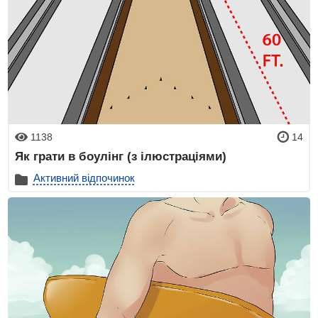
1138
14
Як грати в боулінг (з ілюстраціями)
Активний відпочинок