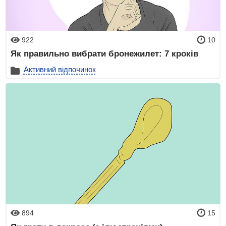
922
10
Як правильно вибрати бронежилет: 7 кроків
Активний відпочинок
894
15