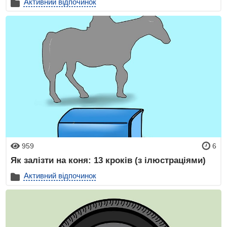
Активний відпочинок
959
6
Як залізти на коня: 13 кроків (з ілюстраціями)
Активний відпочинок