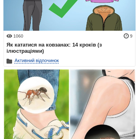
1060
9
Як кататися на ковзанах: 14 кроків (з
ілюстраціями)
Активний відпочинок