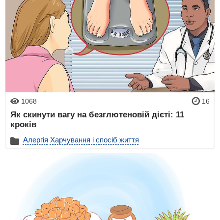
1068
16
Як скинути вагу на безглютеновій дієті: 11
кроків
Алергія
Харчування і спосіб життя