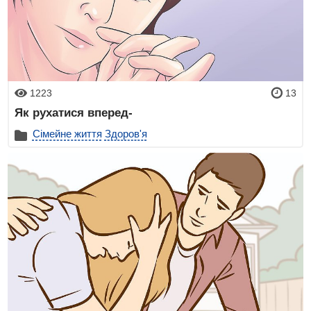
1223
13
Як рухатися вперед-
Сімейне життя
Здоров'я