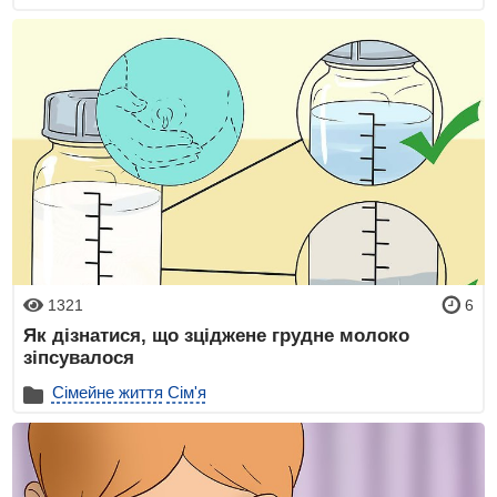
1321
6
Як дізнатися, що зціджене грудне молоко
зіпсувалося
Сімейне життя
Сім'я