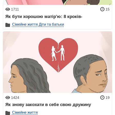
1711
15
Як бути хорошою матір'ю: 8 кроків-
Сімейне життя
Діти та батьки
1424
19
Як знову закохати в себе свою дружину
Сімейне життя