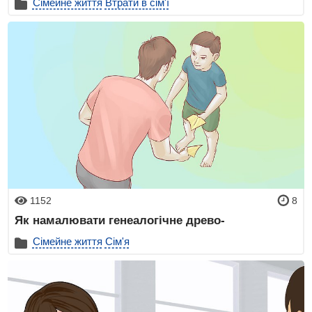
Сімейне життя
Втрати в сім'ї
1152
8
Як намалювати генеалогічне древо-
Сімейне життя
Сім'я