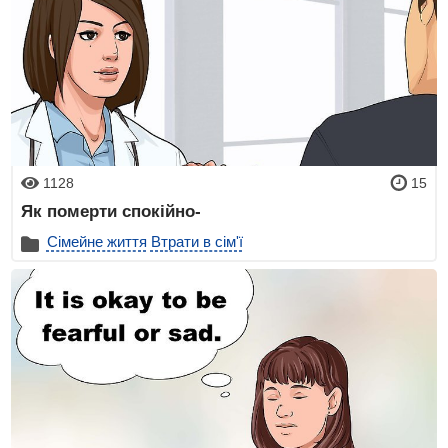
1128
15
Як померти спокійно-
Сімейне життя
Втрати в сім'ї