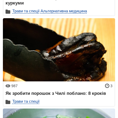
куркуми
Трави та спеції
Альтернативна медицина
987
3
Як зробити порошок з Чилі поблано: 8 кроків
Трави та спеції