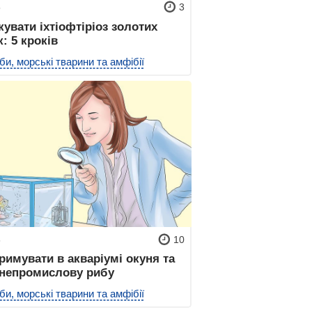
5
3
кувати іхтіофтіріоз золотих
: 5 кроків
би, морські тварини та амфібії
8
10
римувати в акваріумі окуня та
 непромислову рибу
би, морські тварини та амфібії