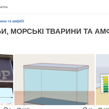
міток
ини та амфібії
И, МОРСЬКІ ТВАРИНИ ТА АМФ