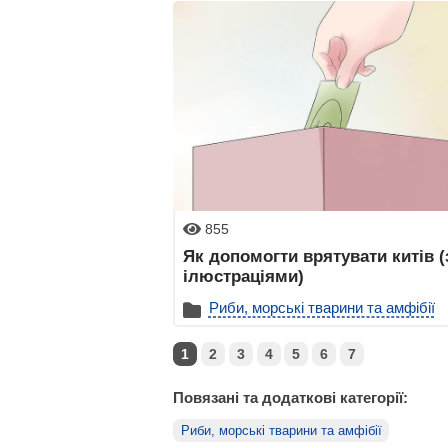
855
Як допомогти врятувати китів (
ілюстраціями)
Риби, морські тварини та амфібії
1
2
3
4
5
6
7
Повязані та додаткові категорії:
Риби, морські тварини та амфібії