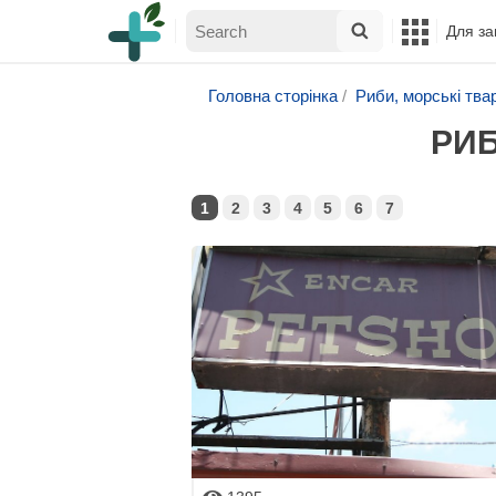
Для за
Головна сторінка
Риби, морські твар
РИБ
1
2
3
4
5
6
7