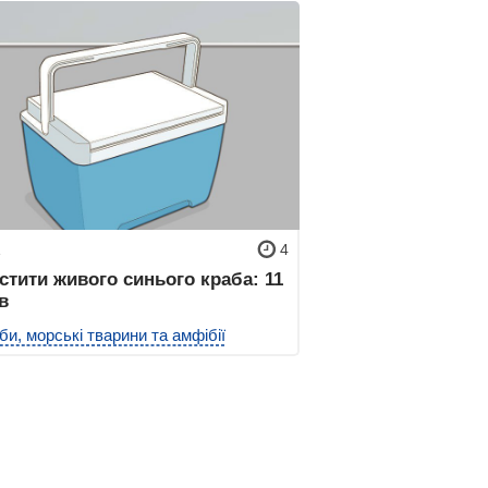
1
4
стити живого синього краба: 11
в
би, морські тварини та амфібії