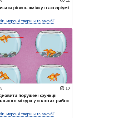
26
11
изити рівень аміаку в акваріумі
би, морські тварини та амфібії
25
10
дновити порушені функції
ального міхура у золотих рибок
би, морські тварини та амфібії