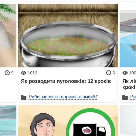
9
1012
6
10
Як розводити пуголовків: 12 кроків
Як лі
крокі
Риби, морські тварини та амфібії
Ри