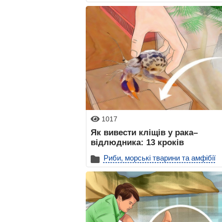
1017
Як вивести кліщів у рака–
відлюдника: 13 кроків
Риби, морські тварини та амфібії