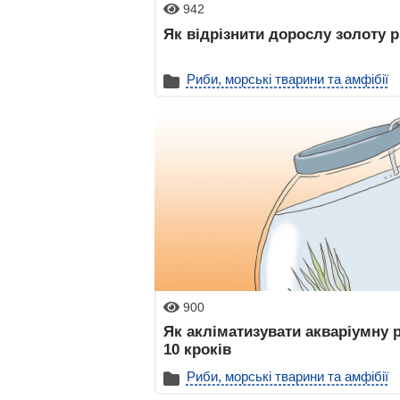
942
Як відрізнити дорослу золоту 
Риби, морські тварини та амфібії
900
Як акліматизувати акваріумну 
10 кроків
Риби, морські тварини та амфібії