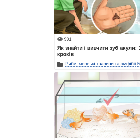
991
Як знайти і вивчити зуб акули: 
кроків
Риби, морські тварини та амфібії
Б