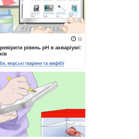
9
11
ревірити рівень pH в акваріумі:
ків
би, морські тварини та амфібії