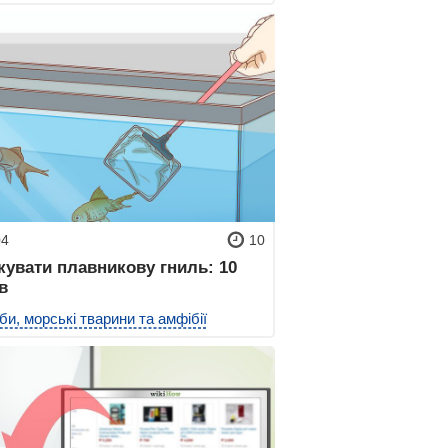
04
10
кувати плавникову гниль: 10
в
би, морські тварини та амфібії