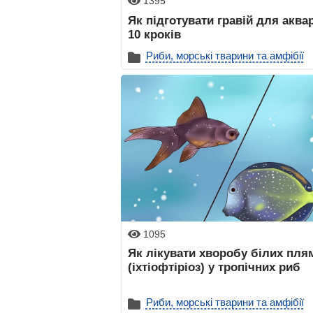
1395
Як підготувати гравій для аква
10 кроків
Риби, морські тварини та амфібії
1095
Як лікувати хворобу білих пля
(іхтіофтіріоз) у тропічних риб
Риби, морські тварини та амфібії