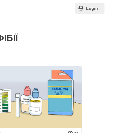
Login
ІБІЇ