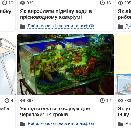
10
939
16
90
рибку
Як виробляти підміну води в
Як лі
прісноводному акваріумі
рибок
Риби, морські тварини та амфібії
Ри
4
898
12
86
рибу:
Як підготувати акваріум для
Як ут
черепахи: 12 кроків
іншу
Риби, морські тварини та амфібії
Ри