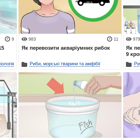
9
983
11
97
15
Як перевозити акваріумних рибок
Як пе
9 кро
іологія
Риби, морські тварини та амфібії
Ри