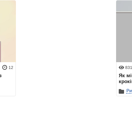
12
83
з
Як мі
крокі
Ри