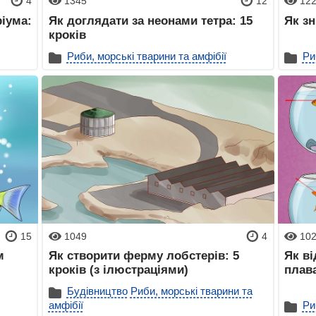
4
1345
12
12
ріума:
Як доглядати за неонами тетра: 15
Як зн
кроків
Риби, морські тварини та амфібії
Ри
15
1049
4
10
м
Як створити ферму лобстерів: 5
Як ві
кроків (з ілюстраціями)
плав
Будівництво
Риби, морські тварини та
амфібії
Ри