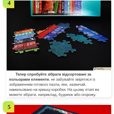
Тепер спробуйте зібрати відсортовані за
кольорами елементи.
не забувайте звірятися із
зображенням готового пазла, яке, зазвичай,
намальовано на кришці коробки. На цьому етапі ви
можете зібрати, наприклад, будинок або огорожу.