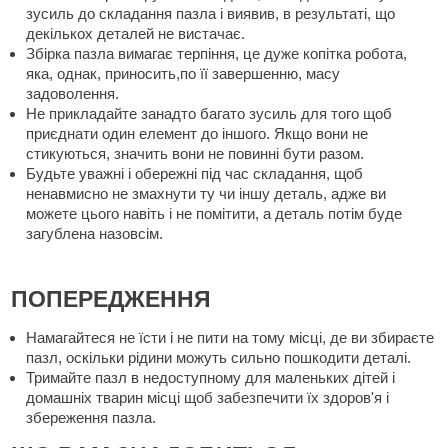
зусиль до складання пазла і виявив, в результаті, що
декількох деталей не вистачає.
Збірка пазла вимагає терпіння, це дуже копітка робота,
яка, однак, приносить,по її завершенню, масу
задоволення.
Не прикладайте занадто багато зусиль для того щоб
приєднати один елемент до іншого. Якщо вони не
стикуються, значить вони не повинні бути разом.
Будьте уважні і обережні під час складання, щоб
ненавмисно не змахнути ту чи іншу деталь, адже ви
можете цього навіть і не помітити, а деталь потім буде
загублена назовсім.
ПОПЕРЕДЖЕННЯ
Намагайтеся не їсти і не пити на тому місці, де ви збираєте
пазл, оскільки рідини можуть сильно пошкодити деталі.
Тримайте пазл в недоступному для маленьких дітей і
домашніх тварин місці щоб забезпечити їх здоров'я і
збереження пазла.