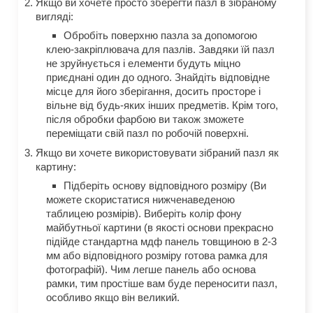
Якщо ви хочете просто зберегти пазл в зібраному
вигляді:
Обробіть поверхню пазла за допомогою
клею-закріплювача для пазлів. Завдяки їй пазл
не зруйнується і елементи будуть міцно
приєднані один до одного. Знайдіть відповідне
місце для його зберігання, досить просторе і
вільне від будь-яких інших предметів. Крім того,
після обробки фарбою ви також зможете
переміщати свій пазл по робочій поверхні.
Якщо ви хочете використовувати зібраний пазл як
картину:
Підберіть основу відповідного розміру (Ви
можете скористатися нижченаведеною
таблицею розмірів). Виберіть колір фону
майбутньої картини (в якості основи прекрасно
підійде стандартна мдф панель товщиною в 2-3
мм або відповідного розміру готова рамка для
фотографій). Чим легше панель або основа
рамки, тим простіше вам буде переносити пазл,
особливо якщо він великий.