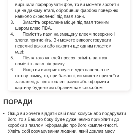
вирішили пофарбувати фон, то ви можете зробити
це на даному етапі, обробивши фарбою поверхню
навколо окресленої під пазл зони.
Змастіть окреслене місце під пазл тонким
шаром клею ПВА.
Помістіть пазл на змащену клеєм поверхню і
злегка притисніть. Ви можете використовувати
невеликі важки або накрити ще одним пластом
мдф.
Після того як клей просох, зніміть вантаж і
помістіть пазл під рамку.
Якщо ви використовуєте мдф панель,а не
готову рамку, то, при бажанні, ви можете приклеїти
заздалегідь підготовлені рамки або оформити
картину будь-яким обраним вам способом.
ПОРАДИ
Якщо ви хочете віддати свій пазл комусь або подарувати
його, то з Вашого боку буде дуже чемно прикріпити до
коробки з пазлом інформацію про його комплектності.
Уявіть собі розчарування людини, який доклав масу