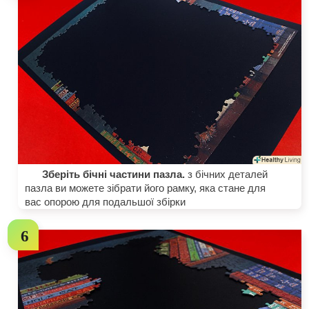
Зберіть бічні частини пазла.
з бічних деталей
пазла ви можете зібрати його рамку, яка стане для
вас опорою для подальшої збірки