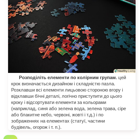
Розподіліть елементи по колірним групам.
цей
крок визначається дизайном і складністю пазла.
Розклавши всі елементи лицьовою стороною вгору і
відклавши бічні деталі, логічно приступити до цього
кроку і відсортувати елементи за кольорами
(наприклад, синя або зелена вода, зелена трава, сіре
або блакитне небо, червоні, жовті і т.д.) і по
зображеннях на елементах (статуї, частини
будівель, огорож і т. п.).