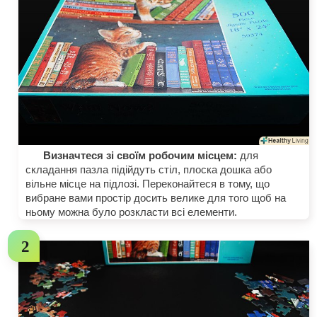
Визначтеся зі своїм робочим місцем:
для
складання пазла підійдуть стіл, плоска дошка або
вільне місце на підлозі. Переконайтеся в тому, що
вибране вами простір досить велике для того щоб на
ньому можна було розкласти всі елементи.