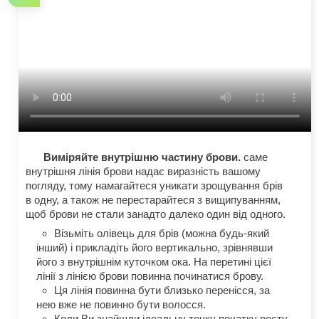
Виміряйте внутрішню частину брови.
саме
внутрішня лінія брови надає виразність вашому
погляду, тому намагайтеся уникати зрощування брів
в одну, а також не перестарайтеся з вищипуванням,
щоб брови не стали занадто далеко один від одного.
Візьміть олівець для брів (можна будь-який
інший) і прикладіть його вертикально, зрівнявши
його з внутрішнім куточком ока. На перетині цієї
лінії з лінією брови повинна починатися брову.
Ця лінія повинна бути близько перенісся, за
нею вже не повинно бути волосся.
Коли Ви знайшли ідеальну точку початку росту