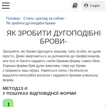
Login
Головна
Стиль і догляд за собою
Як зробити дугоподібні брови-
ЯК ЗРОБИТИ ДУГОПОДІБНІ
БРОВИ-
Зрозуміти, які брови підходять вашому типу особи, не дуже
просто. Деякі звертаються за допомогою до професіоналів,
але все ж багато надають своїм бровам форму самостійно.
Хороша форма брів дуже важлива, тому що брови
створюють ваш образ. Навчіться легко і безболісно
видаляти непотрібні волоски і надавати бровам унікальну
форму.
МЕТОД
1
З 4:
У ПОШУКАХ ВІДПОВІДНОЇ ФОРМИ