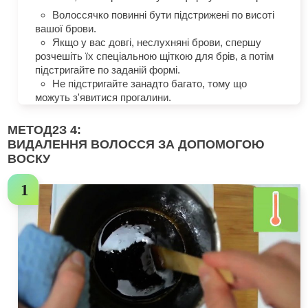
Волоссячко повинні бути підстрижені по висоті
вашої брови.
Якщо у вас довгі, неслухняні брови, спершу
розчешіть їх спеціальною щіткою для брів, а потім
підстригайте по заданій формі.
Не підстригайте занадто багато, тому що
можуть з'явитися прогалини.
МЕТОД
2
З 4:
ВИДАЛЕННЯ ВОЛОССЯ ЗА ДОПОМОГОЮ
ВОСКУ