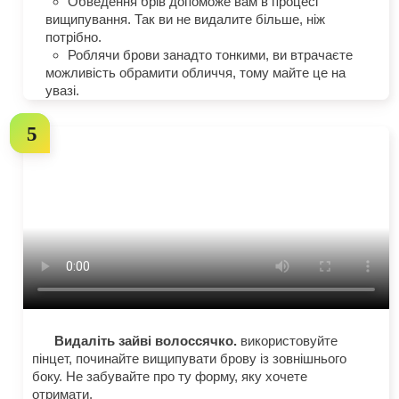
Обведення брів допоможе вам в процесі
вищипування. Так ви не видалите більше, ніж
потрібно.
Роблячи брови занадто тонкими, ви втрачаєте
можливість обрамити обличчя, тому майте це на
увазі.
Видаліть зайві волоссячко.
використовуйте
пінцет, починайте вищипувати брову із зовнішнього
боку. Не забувайте про ту форму, яку хочете
отримати.