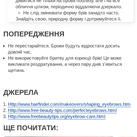
дивитися не тільки на брови поблизу, але і на все
обличчя цілком, періодично віддаляючи дзеркало.
Не слід змінювати форму брів занадто часто.
Знайдіть свою, природну форму і дотримуйтеся її.
ПОПЕРЕДЖЕННЯ
Не перестарайтеся. Брови будуть відростати досить
довгий час.
Не використовуйте бритву для корекції брів! Це може
викликати роздратування, а через пару днів з'явиться
щетина.
ДЖЕРЕЛА
Http://www.hairfinder.com/makeovers/shaping_eyebrows.htm
Http://www.free-beauty-tips.com/perfecteyebrows.html
Http://www.freebeautytips.org/eyebrow-care.html
ЩЕ ПОЧИТАТИ: