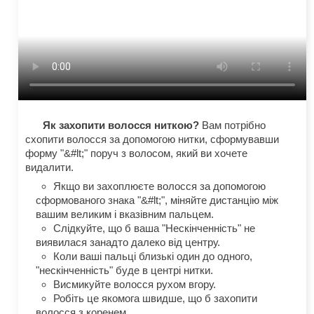
Як захопити волосся ниткою?
Вам потрібно
схопити волосся за допомогою нитки, сформувавши
форму "&#lt;" поруч з волосом, який ви хочете
видалити.
Якщо ви захоплюєте волосся за допомогою
сформованого знака "&#lt;", міняйте дистанцію між
вашим великим і вказівним пальцем.
Слідкуйте, що б ваша "Нескінченність" не
виявилася занадто далеко від центру.
Коли ваші пальці близькі один до одного,
"нескінченність" буде в центрі нитки.
Висмикуйте волосся рухом вгору.
Робіть це якомога швидше, що б захопити
волосся з коренем.