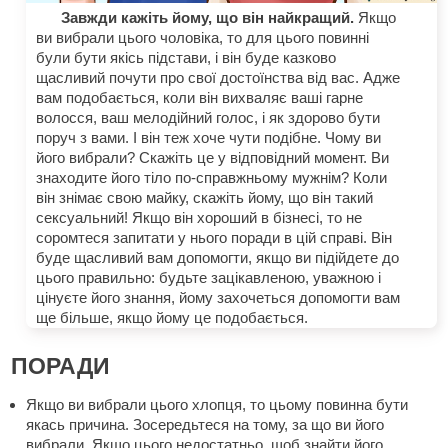
Завжди кажіть йому, що він найкращий.
Якщо
ви вибрали цього чоловіка, то для цього повинні
були бути якісь підстави, і він буде казково
щасливий почути про свої достоїнства від вас. Адже
вам подобається, коли він вихваляє ваші гарне
волосся, ваш мелодійний голос, і як здорово бути
поруч з вами. І він теж хоче чути подібне. Чому ви
його вибрали? Скажіть це у відповідний момент. Ви
знаходите його тіло по-справжньому мужнім? Коли
він знімає свою майку, скажіть йому, що він такий
сексуальний! Якщо він хороший в бізнесі, то не
соромтеся запитати у нього поради в цій справі. Він
буде щасливий вам допомогти, якщо ви підійдете до
цього правильно: будьте зацікавленою, уважною і
цінуєте його знання, йому захочеться допомогти вам
ще більше, якщо йому це подобається.
ПОРАДИ
Якщо ви вибрали цього хлопця, то цьому повинна бути
якась причина. Зосередьтеся на тому, за що ви його
вибрали. Якщо цього недостатньо, щоб знайти його