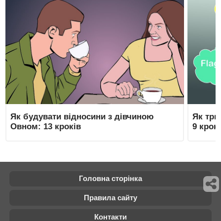
Як будувати відносини з дівчиною
Як три
Овном: 13 кроків
9 крок
Головна сторінка
Правила сайту
Контакти