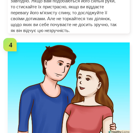
завгодно. Якщо вам подобаються його сильні руки,
то стискайте їх пристрасно, якщо ви віддаєте
перевагу його м'язисту спину, то досліджуйте її
своїми дотиками. Але не торкайтеся тих ділянок,
щодо яких ви себе почуваєте не досить зручно, так
як він відчує цю незручність.