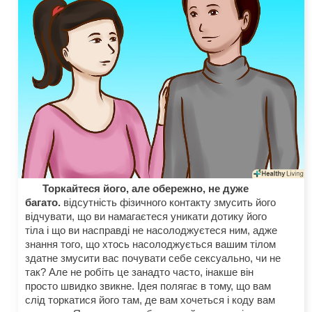
Торкайтеся його, але обережно, не дуже
багато.
відсутність фізичного контакту змусить його
відчувати, що ви намагаєтеся уникати дотику його
тіла і що ви насправді не насолоджуєтеся ним, адже
знання того, що хтось насолоджується вашим тілом
здатне змусити вас почувати себе сексуально, чи не
так? Але не робіть це занадто часто, інакше він
просто швидко звикне. Ідея полягає в тому, що вам
слід торкатися його там, де вам хочеться і коду вам