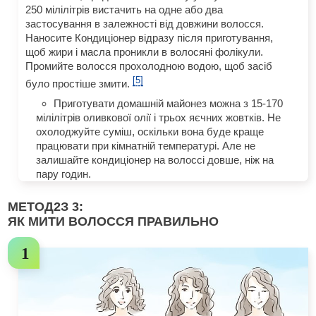
250 мілілітрів вистачить на одне або два
застосування в залежності від довжини волосся.
Наносите Кондиціонер відразу після приготування,
щоб жири і масла проникли в волосяні фолікули.
Промийте волосся прохолодною водою, щоб засіб
[5]
було простіше змити.
Приготувати домашній майонез можна з 15-170
мілілітрів оливкової олії і трьох яєчних жовтків. Не
охолоджуйте суміш, оскільки вона буде краще
працювати при кімнатній температурі. Але не
залишайте кондиціонер на волоссі довше, ніж на
пару годин.
МЕТОД
2
З 3:
ЯК МИТИ ВОЛОССЯ ПРАВИЛЬНО