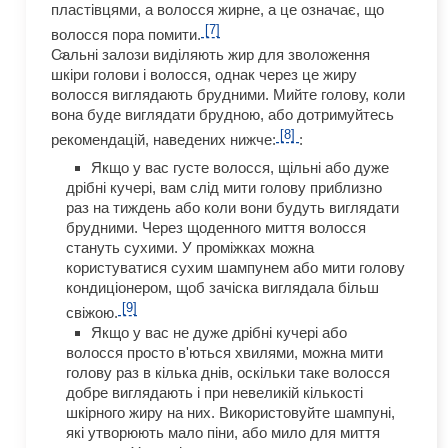
пластівцями, а волосся жирне, а це означає, що
[7]
волосся пора помити.
Сальні залози виділяють жир для зволоження
шкіри голови і волосся, однак через це жиру
волосся виглядають брудними. Мийте голову, коли
вона буде виглядати брудною, або дотримуйтесь
[8]
рекомендацій, наведених нижче:
:
Якщо у вас густе волосся, щільні або дуже
дрібні кучері, вам слід мити голову приблизно
раз на тиждень або коли вони будуть виглядати
брудними. Через щоденного миття волосся
стануть сухими. У проміжках можна
користуватися сухим шампунем або мити голову
кондиціонером, щоб зачіска виглядала більш
[9]
свіжою.
Якщо у вас не дуже дрібні кучері або
волосся просто в'ються хвилями, можна мити
голову раз в кілька днів, оскільки таке волосся
добре виглядають і при невеликій кількості
шкірного жиру на них. Використовуйте шампуні,
які утворюють мало піни, або мило для миття