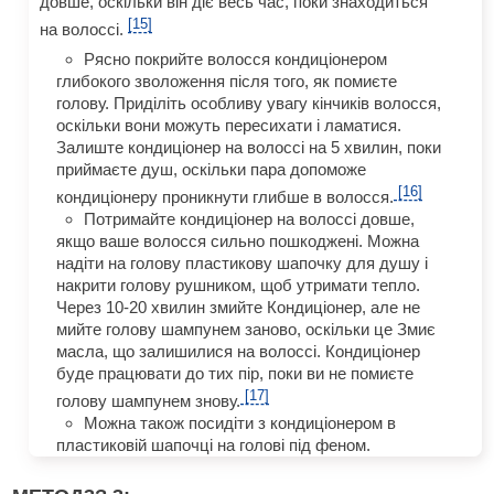
довше, оскільки він діє весь час, поки знаходиться
[15]
на волоссі.
Рясно покрийте волосся кондиціонером
глибокого зволоження після того, як помиєте
голову. Приділіть особливу увагу кінчиків волосся,
оскільки вони можуть пересихати і ламатися.
Залиште кондиціонер на волоссі на 5 хвилин, поки
приймаєте душ, оскільки пара допоможе
[16]
кондиціонеру проникнути глибше в волосся.
Потримайте кондиціонер на волоссі довше,
якщо ваше волосся сильно пошкоджені. Можна
надіти на голову пластикову шапочку для душу і
накрити голову рушником, щоб утримати тепло.
Через 10-20 хвилин змийте Кондиціонер, але не
мийте голову шампунем заново, оскільки це Змиє
масла, що залишилися на волоссі. Кондиціонер
буде працювати до тих пір, поки ви не помиєте
[17]
голову шампунем знову.
Можна також посидіти з кондиціонером в
пластиковій шапочці на голові під феном.