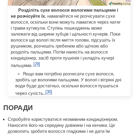
Розділіть сухе волосся вологими пальцями і
не розчісуйте їх.
намагайтеся не розчісувати сухе
волосся, оскільки вони можуть ламатися через натяг
і травм кутикули. Ступінь пошкоджень може
залежати від ширини зубців і щільності кучерів. Поки
волосся ще вологі після миття голови, підсушіть їх
рушником, розчешіть гребенем або щіткою або
розділіть пальцями. Потім нанесіть на волосся
кондиціонер, засіб проти пушенія і укладіть кучері
[29]
пальцями.
Якщо вам потрібно розчесати сухе волосся,
зробіть це вологими пальцями. У вологі і вітряні дні
води буде достатньо, оскільки волосся пушаться
[30]
через сухість.
ПОРАДИ
Спробуйте користуватися незмивним кондиціонером.
Наносите його на середину довжини і на кінчики. Це
дозволить зробити волосся гладкими і не дати їм