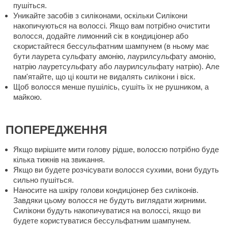
пушіться.
Уникайте засобів з силіконами, оскільки Силікони
накопичуються на волоссі. Якщо вам потрібно очистити
волосся, додайте лимонний сік в кондиціонер або
скористайтеся бессульфатним шампунем (в ньому має
бути лаурета сульфату амонію, лаурилсульфату амонію,
натрію лауретсульфату або лаурилсульфату натрію). Але
пам'ятайте, що ці кошти не видалять силікони і віск.
Щоб волосся менше пушілісь, сушіть їх не рушником, а
майкою.
ПОПЕРЕДЖЕННЯ
Якщо вирішите мити голову рідше, волоссю потрібно буде
кілька тижнів на звикання.
Якщо ви будете розчісувати волосся сухими, вони будуть
сильно пушіться.
Наносите на шкіру голови кондиціонер без силіконів.
Завдяки цьому волосся не будуть виглядати жирними.
Силікони будуть накопичуватися на волоссі, якщо ви
будете користуватися бессульфатним шампунем.