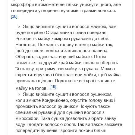
мікрофібри ви зможете не тільки уникнути цього, але
і попередити утворення вузликів і травми волосся.
[18]
Якщо вирішите сушити волосся майкою, вам
буде потрібно Стара майка і рівна поверхня.
Розгорніть майку коміром і рукавами до себе.
Нагніться, Покладіть голову в центр майки так,
щоб до і після волосся залишалася тканина.
Оберніть задню частину шиї майкою. Потім
візьміться за другий край майки і щільно оберніть
їй голову, притримуючи майку за рукава. Можна
схрестити рукава і бічні частини майки, щоб майка
прилягала щільно. Подоткніте всі краї і залиште
[19]
майку на голові.
Якщо вирішите сушити волосся рушником,
коли змиєте Кондиціонер, опустіть голову вниз і
промокніть волосся рушником. Існують також
спеціальні рукавиці для сушіння волосся з
мікрофібри. Така сушка дозволить зібрати зайву
воду і додати волоссю обсяг. Так ви також зможете
попередити пушеніе і зробити локони більш