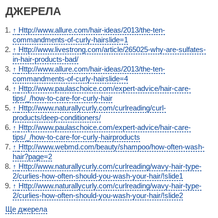
ДЖЕРЕЛА
↑
Http://www.allure.com/hair-ideas/2013/the-ten-
commandments-of-curly-hairslide=1
↑
Http://www.livestrong.com/article/265025-why-are-sulfates-
in-hair-products-bad/
↑
Http://www.allure.com/hair-ideas/2013/the-ten-
commandments-of-curly-hairslide=4
↑
Http://www.paulaschoice.com/expert-advice/hair-care-
tips/_/how-to-care-for-curly-hair
↑
Http://www.naturallycurly.com/curlreading/curl-
products/deep-conditioners/
↑
Http://www.paulaschoice.com/expert-advice/hair-care-
tips/_/how-to-care-for-curly-hairproducts
↑
Http://www.webmd.com/beauty/shampoo/how-often-wash-
hair?page=2
↑
Http://www.naturallycurly.com/curlreading/wavy-hair-type-
2/curlies-how-often-should-you-wash-your-hair/!slide1
↑
Http://www.naturallycurly.com/curlreading/wavy-hair-type-
2/curlies-how-often-should-you-wash-your-hair/!slide2
Ще джерела