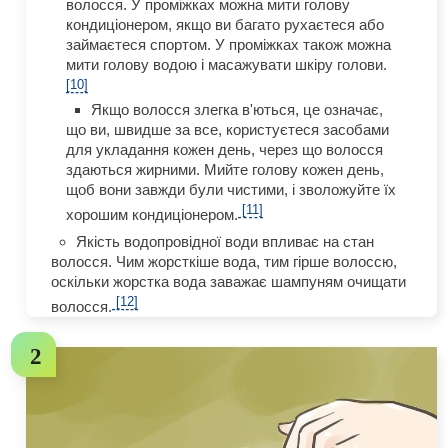
волосся. У проміжках можна мити голову
кондиціонером, якщо ви багато рухаєтеся або
займаєтеся спортом. У проміжках також можна
мити голову водою і масажувати шкіру голови.
[10]
Якщо волосся злегка в'ються, це означає,
що ви, швидше за все, користуєтеся засобами
для укладання кожен день, через що волосся
здаються жирними. Мийте голову кожен день,
щоб вони завжди були чистими, і зволожуйте їх
[11]
хорошим кондиціонером.
Якість водопровідної води впливає на стан
волосся. Чим жорсткіше вода, тим гірше волоссю,
оскільки жорстка вода заважає шампуням очищати
[12]
волосся.