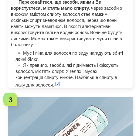
Переконайтеся, що засоби, якими Ви
користуєтеся, містять мало спирту.
через засоби з
високим вмістом спирту волосся стає ламким,
оскільки спирт зневоднює волосся, через що вони
навіть можуть ламатися. В якості альтернативи
використовуйте гелі на водній основі. Вони не будуть
липкими. Можна також використовувати муси і піни в
балончику.
Мус і піна для волосся по виду нагадують збиті
яєчні білки.
Як правило, засоби, які піднімають і фіксують
волосся, містять спирт. У гелях і мусах
концентрація спирту нижче. Найбільше спирту в
[3]
лаку для волосся.