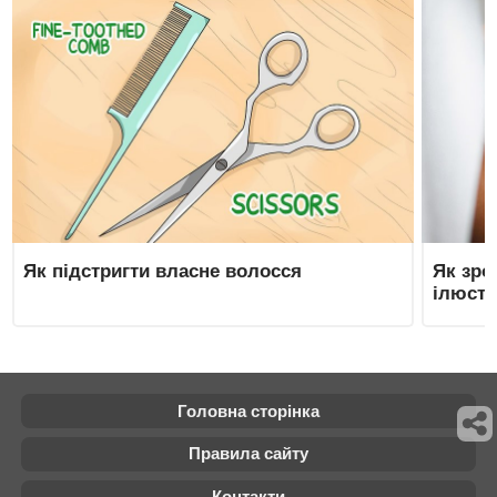
Як підстригти власне волосся
Як зро
ілюстр
Головна сторінка
Правила сайту
Контакти