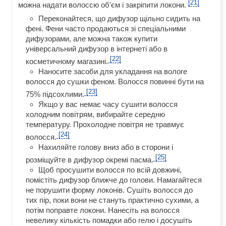
[21]
можна надати волоссю об'єм і закріпити локони.
Переконайтеся, що дифузор щільно сидить на
фені. Фени часто продаються зі спеціальними
дифузорами, але можна також купити
універсальний дифузор в інтернеті або в
[22]
косметичному магазині.
Наносите засоби для укладання на вологе
волосся до сушки феном. Волосся повинні бути на
[23]
75% підсохлими.
Якщо у вас немає часу сушити волосся
холодним повітрям, вибирайте середню
температуру. Прохолодне повітря не травмує
[24]
волосся.
Нахиляйте голову вниз або в сторони і
[25]
розміщуйте в дифузор окремі пасма.
Щоб просушити волосся по всій довжині,
помістіть дифузор ближче до голови. Намагайтеся
не порушити форму локонів. Сушіть волосся до
тих пір, поки вони не стануть практично сухими, а
потім поправте локони. Нанесіть на волосся
невелику кількість помадки або гелю і досушіть