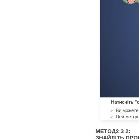
Натисніть "
Ви можете 
Цей метод 
МЕТОД
2
З 2:
ЗНАЙДІТЬ ПРО