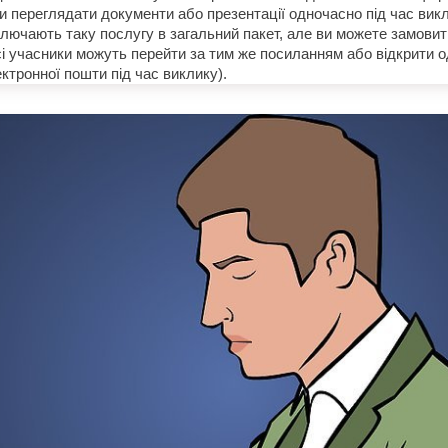
и переглядати документи або презентації одночасно під час викл
лючають таку послугу в загальний пакет, але ви можете замовити
сі учасники можуть перейти за тим же посиланням або відкрити од
ктронної пошти під час виклику).