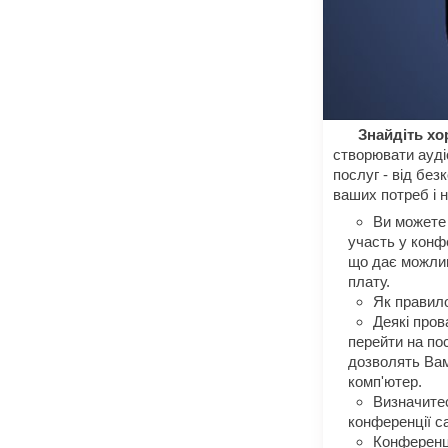
Знайдіть хо
створювати аудіо
послуг - від без
ваших потреб і н
Ви можете 
участь у конфе
що дає можлив
плату.
Як правило
Деякі пров
перейти на пос
дозволять Вам
комп'ютер.
Визначите
конференції с
Конференц-