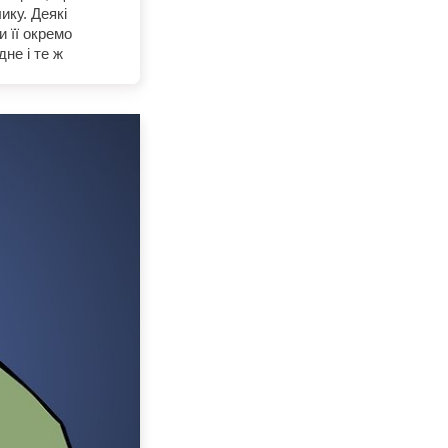
ику. Деякі
 її окремо
не і те ж