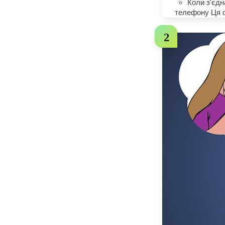
Коли з'єдн
телефону Ця ф