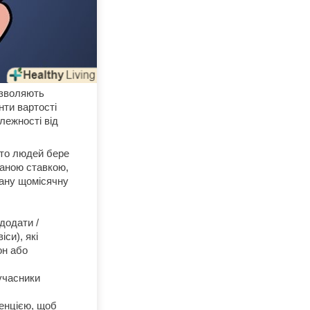
озволяють
нти вартості
алежності від
ато людей бере
ованою ставкою,
вану щомісячну
додати /
си), які
он або
учасники
енцією, щоб