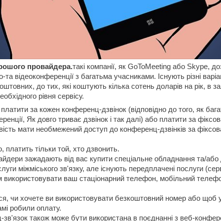
рошого провайдера.
такі компанії, як GoToMeeting або Skype, д
-та відеоконференції з багатьма учасниками. Існують різні варіа
коштовних, до тих, які коштують кілька сотень доларів на рік, в з
еобхідного рівня сервісу.
платити за кожен конференц-дзвінок (відповідно до того, як баг
ренції, Як довго триває дзвінок і так далі) або платити за фікс
ість мати необмежений доступ до конференц-дзвінків за фіксо
, платить тільки той, хто дзвонить.
айдери зажадають від вас купити спеціальне обладнання та/або 
луги міжміського зв'язку, але існують передплачені послуги (серві
 використовувати ваш стаціонарний телефон, мобільний телеф
ся, чи хочете ви використовувати безкоштовний номер або щоб 
амі робили оплату.
зв'язок також може бути використана в поєднанні з веб-конфер