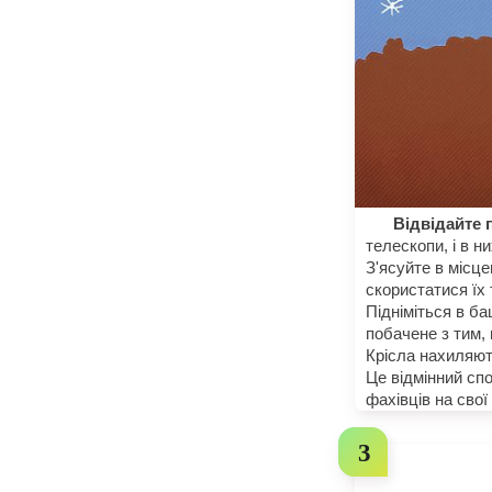
Відвідайте 
телескопи, і в 
З'ясуйте в місц
скористатися їх
Підніміться в ба
побачене з тим,
Крісла нахиляють
Це відмінний спо
фахівців на свої