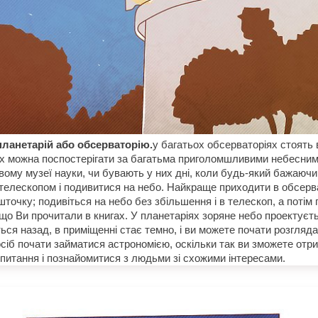
планетарій або обсерваторію.
у багатьох обсерваторіях стоять 
них можна поспостерігати за багатьма приголомшливими небесни
евому музеї науки, чи бувають у них дні, коли будь-який бажаюч
 телескопом і подивитися на небо. Найкраще приходити в обсерва
шточку; подивіться на небо без збільшення і в телескоп, а потім 
 що Ви прочитали в книгах. У планетаріях зоряне небо проектуєт
ся назад, в приміщенні стає темно, і ви можете почати розглядат
сіб почати займатися астрономією, оскільки так ви зможете отри
 питання і познайомитися з людьми зі схожими інтересами.