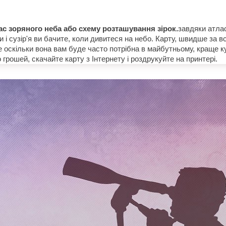
ас зоряного неба або схему розташування зірок.
завдяки атла
рки і сузір'я ви бачите, коли дивитеся на небо. Карту, швидше за 
але оскільки вона вам буде часто потрібна в майбутньому, краще 
грошей, скачайте карту з Інтернету і роздрукуйте на принтері.