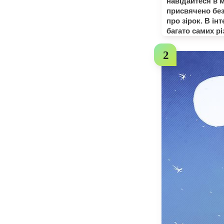
навідайтеся в м
присвячено безл
про зірок. В ін
багато самих рі