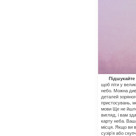
Підшукайте 
щоб піти у велик
небо. Можна див
деталей зоряног
пристосувань, м
мови Ще не йшло
вигляд, і вам зд
карту неба. Ваш
місця. Якщо ви в
сузір'я або скуп