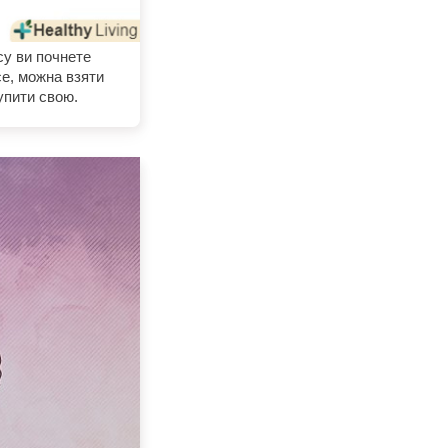
су ви почнете
все, можна взяти
купити свою.