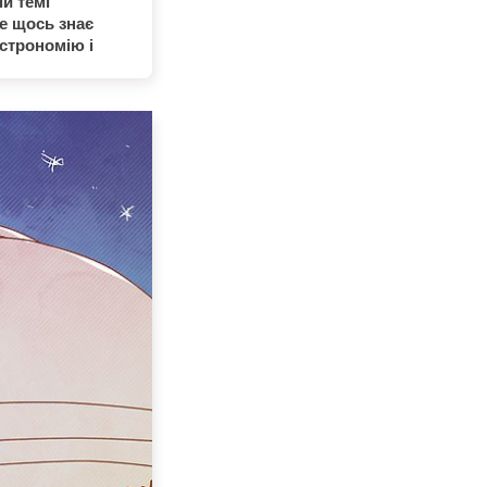
ій темі
же щось знає
астрономію і