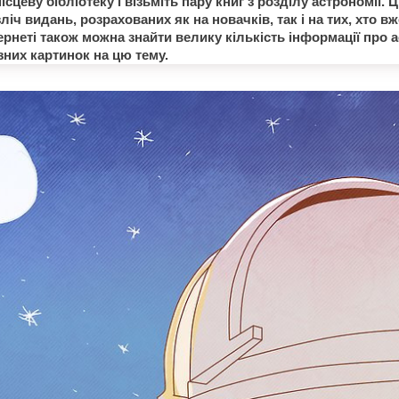
ісцеву бібліотеку і візьміть пару книг з розділу астрономії. Ц
іч видань, розрахованих як на новачків, так і на тих, хто в
тернеті також можна знайти велику кількість інформації про 
зних картинок на цю тему.