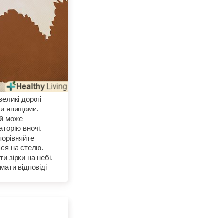
великі дорогі
ми явищами.
ий може
торію вночі.
порівняйте
ься на стелю.
и зірки на небі.
мати відповіді