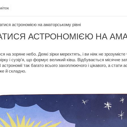
міток
атися астрономією на аматорському рівні
АТИСЯ АСТРОНОМІЄЮ НА АМА
ся на зоряне небо. Деякі зірки мерехтять, і ви ніяк не зрозумієте
ірку і сузір'я, що формує великий ківш. Відбувається місячне зат
В астрономії так багато всього захоплюючого і цікавого, а стати 
же й складно.