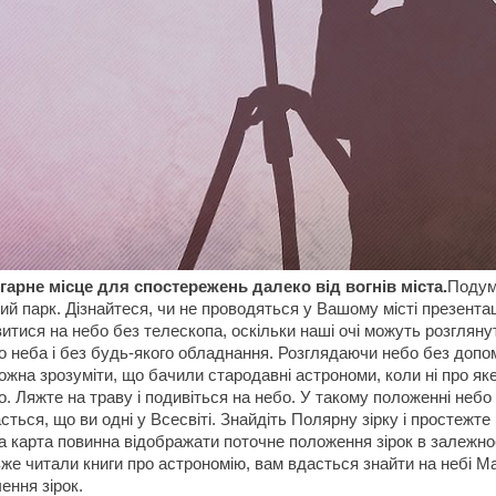
гарне місце для спостережень далеко від вогнів міста.
Подум
ий парк. Дізнайтеся, чи не проводяться у Вашому місті презентац
итися на небо без телескопа, оскільки наші очі можуть розгляну
о неба і без будь-якого обладнання. Розглядаючи небо без допо
ожна зрозуміти, що бачили стародавні астрономи, коли ні про я
. Ляжте на траву і подивіться на небо. У такому положенні небо
асться, що ви одні у Всесвіті. Знайдіть Полярну зірку і простежте 
а карта повинна відображати поточне положення зірок в залежност
же читали книги про астрономію, вам вдасться знайти на небі Мал
чення зірок.