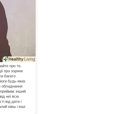
айте про те,
ії про зоряне
ти багато
моги будь-яких
ке обладнання
 приймає інший
від неї всю
і від дати і
ий ківш і інші