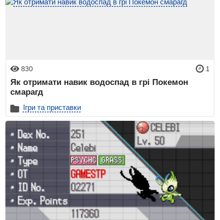
830
1
Як отримати навик водоспад в грі Покемон
смарагд
Ігри та приставки