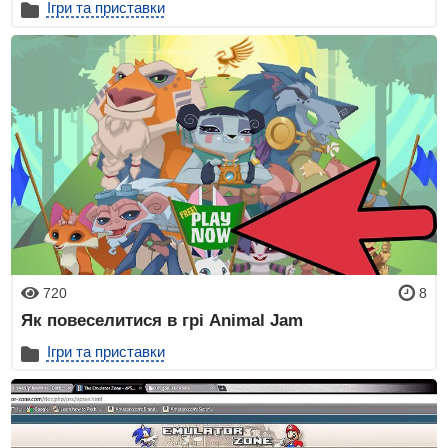
Ігри та приставки
720
8
Як повеселитися в грі Animal Jam
Ігри та приставки