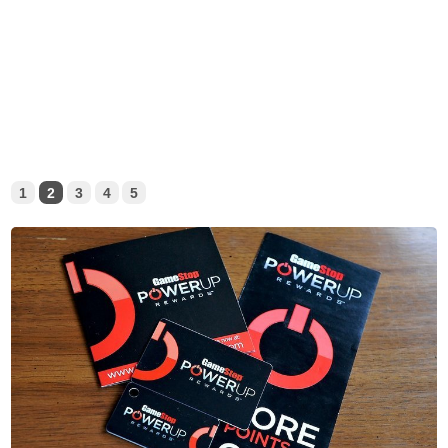
1
2
3
4
5