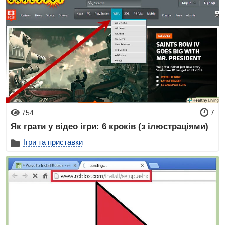
754
7
Як грати у відео ігри: 6 кроків (з ілюстраціями)
Ігри та приставки