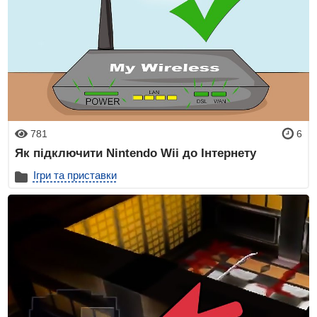
781
6
Як підключити Nintendo Wii до Інтернету
Ігри та приставки