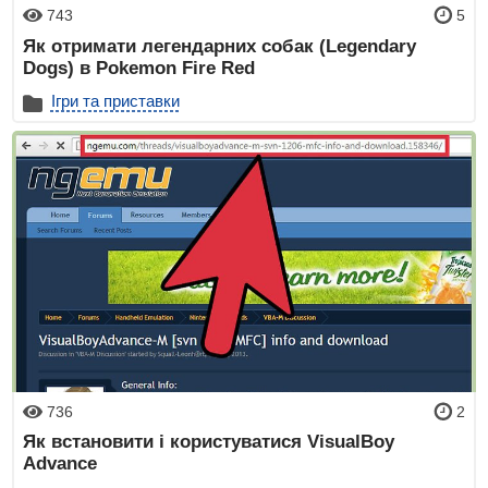
743
5
Як отримати легендарних собак (Legendary
Dogs) в Pokemon Fire Red
Ігри та приставки
736
2
Як встановити і користуватися VisualBoy
Advance