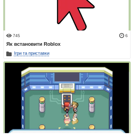
745
6
Як встановити Roblox
Ігри та приставки