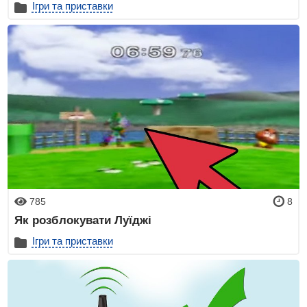
Ігри та приставки
785
8
Як розблокувати Луїджі
Ігри та приставки