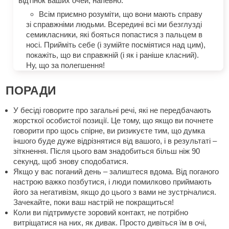
відтінок ваших очей, напевно.
Всім приємно розуміти, що вони мають справу
зі справжніми людьми. Всередині всі ми безглузді
семикласники, які бояться попастися з пальцем в
носі. Прийміть себе (і зумійте посміятися над цим),
покажіть, що ви справжній (і як і раніше класний).
Ну, що за полегшення!
ПОРАДИ
У бесіді говорите про загальні речі, які не передбачають
жорсткої особистої позиції. Це тому, що якщо ви почнете
говорити про щось спірне, ви ризикуєте тим, що думка
іншого буде дуже відрізнятися від вашого, і в результаті –
зіткнення. Після цього вам знадобиться більш ніж 90
секунд, щоб знову сподобатися.
Якщо у вас поганий день – залиштеся вдома. Від поганого
настрою важко позбутися, і люди помилково приймають
його за негативізм, якщо до цього з вами не зустрічалися.
Зачекайте, поки ваш настрій не покращиться!
Коли ви підтримуєте зоровий контакт, не потрібно
витріщатися на них, як дивак. Просто дивіться їм в очі,