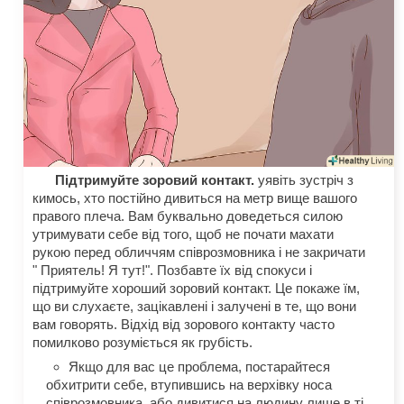
Підтримуйте зоровий контакт.
уявіть зустріч з
кимось, хто постійно дивиться на метр вище вашого
правого плеча. Вам буквально доведеться силою
утримувати себе від того, щоб не почати махати
рукою перед обличчям співрозмовника і не закричати
" Приятель! Я тут!". Позбавте їх від спокуси і
підтримуйте хороший зоровий контакт. Це покаже їм,
що ви слухаєте, зацікавлені і залучені в те, що вони
вам говорять. Відхід від зорового контакту часто
помилково розуміється як грубість.
Якщо для вас це проблема, постарайтеся
обхитрити себе, втупившись на верхівку носа
співрозмовника, або дивитися на людину лише в ті