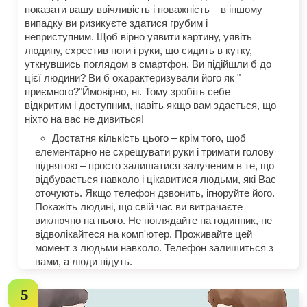
показати вашу ввічливість і поважність – в іншому
випадку ви ризикуєте здатися грубим і
неприступним. Щоб вірно уявити картину, уявіть
людину, схрестив ноги і руки, що сидить в кутку,
уткнувшись поглядом в смартфон. Ви підійшли б до
цієї людини? Ви б охарактеризували його як "
приємного?"Ймовірно, ні. Тому зробіть себе
відкритим і доступним, навіть якщо вам здається, що
ніхто на вас не дивиться!
Достатня кількість цього – крім того, щоб
елементарно не схрещувати руки і тримати голову
піднятою – просто залишатися залученим в те, що
відбувається навколо і цікавитися людьми, які Вас
оточують. Якщо телефон дзвонить, ігноруйте його.
Покажіть людині, що свій час ви витрачаєте
виключно на нього. Не поглядайте на годинник, не
відволікайтеся на комп'ютер. Проживайте цей
момент з людьми навколо. Телефон залишиться з
вами, а люди підуть.