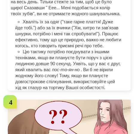
на весь день. Тільки стежте за тим, щоб це було
щиро! Сказавши " Еее... Мені подобається колір
твоїх зубів", ви не отримаєте жодного шанувальника.
Хваліть їх за одяг ("таке гарне плаття! Дуже
йде тобі.") або за їх вчинки ("Хм, хитро ти зав'язав
шнурки, потрібно і мені так спробувати!"). Працює
ефективно, тому що це природно, важко не любити
когось, хто говорить приємні речі про тебе.
Цю тактику потрібно поєднувати з іншими
техніками, якщо ви плануєте бути поруч з цією
людиною довше 90 секунд. Уявіть, що у вас є друг,
який хвалить вас
пос-то-ян-но
. Ви б не вірили
жодному його слову! Тому, якщо ви плануєте
довгострокове спілкування, використовуйте цей
хід як глазур на тортику Вашої особистості.