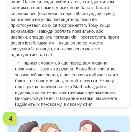
чули. Оскільки люди люблять тих, хто здається їм
схожим на них самих, у яких вони бачать багато
спільних рис (особливо в перші 90 секунд зустрічі),
ваші шанси на успіх підвищаться, якщо ви
пристосуєтеся до їх світосприйняття. Тому, якщо
вони манірні і завжди роблять правильно, або
навпаки, сповідують погляди хіпі і протестують проти
всього істеблішменту – якщо ви легко можете
зрозуміти їх позицію, ви також легко можете і
адаптуватися до неї.
Іншими словами, якщо перед вам людина
практична – закатати рукава. Якщо його краватка
зав'язаний як попало, а низ сорочки вибивається з
брюк – не соромлячись, знімайте взуття. Якщо у
них в руках великий латте з Starbucks-дайте
відповідь їм антикапіталістичними зауваженнями.
Використовуйте всі ті Візуальні натяки, які можете,
і здійсніть їх по-своєму, в своєму стилі.