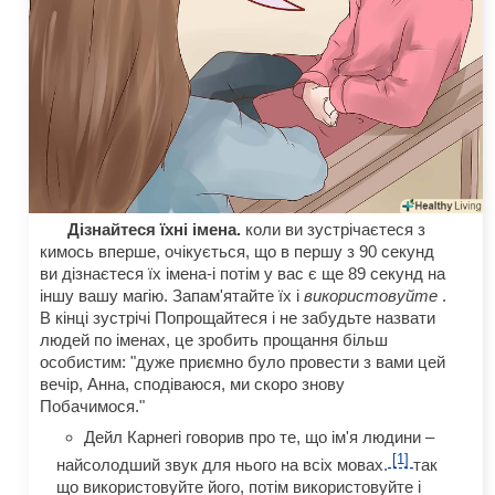
Дізнайтеся їхні імена.
коли ви зустрічаєтеся з
кимось вперше, очікується, що в першу з 90 секунд
ви дізнаєтеся їх імена-і потім у вас є ще 89 секунд на
іншу вашу магію. Запам'ятайте їх і
використовуйте
.
В кінці зустрічі Попрощайтеся і не забудьте назвати
людей по іменах, це зробить прощання більш
особистим: "дуже приємно було провести з вами цей
вечір, Анна, сподіваюся, ми скоро знову
Побачимося."
Дейл Карнегі говорив про те, що ім'я людини –
[1]
найсолодший звук для нього на всіх мовах.
так
що використовуйте його, потім використовуйте і