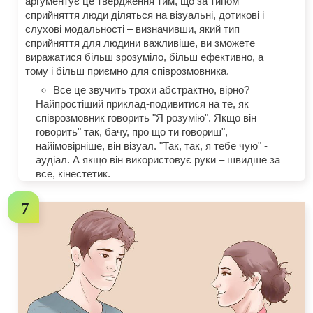
аргументує це твердження тим, що за типом
сприйняття люди діляться на візуальні, дотикові і
слухові модальності – визначивши, який тип
сприйняття для людини важливіше, ви зможете
виражатися більш зрозуміло, більш ефективно, а
тому і більш приємно для співрозмовника.
Все це звучить трохи абстрактно, вірно?
Найпростіший приклад-подивитися на те, як
співрозмовник говорить "Я розумію". Якщо він
говорить" так, бачу, про що ти говориш",
найімовірніше, він візуал. "Так, так, я тебе чую" -
аудіал. А якщо він використовує руки – швидше за
все, кінестетик.