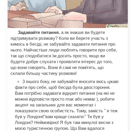
Задавайте питання.
а як інакше ви будете
підтримувати розмову? Коли ви берете участь з
кимось в бесіді, не забувайте задавати питання про
нього. Найчастіше люди люблять говорити про себе,
так що сподобатися їм досить просто, якщо ви
будете добре слухати і проявляти інтерес до того,
що вони говорять. Вони й самі не помітять, що
склали більшу частину розмови!
З іншого боку, не забувайте вносити якісь цікаві
факти про себе, щоб бесіда була двостороння.
Вам потрібно задавати відкриті питання (на які
не
можна
відповісти просто
так
або
немає
), робити
акцент на загальних для вас моментах і
показувати свою особистість. Тому, замість " я теж
був у Лондоні!"вам краще сказати:" Ти був у
Лондоні? Неймовірно! Я був там минулої весни з
моєю туристичною групою. Що Вам вдалося