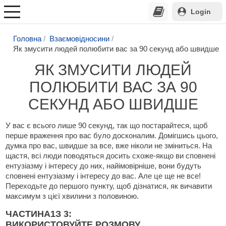
Login
Головна
Взаємовідносини
Як змусити людей полюбити вас за 90 секунд або швидше
ЯК ЗМУСИТИ ЛЮДЕЙ
ПОЛЮБИТИ ВАС ЗА 90
СЕКУНД АБО ШВИДШЕ
У вас є всього лише 90 секунд, так що постарайтеся, щоб
перше враження про вас було досконалим. Домігшись цього,
думка про вас, швидше за все, вже ніколи не зміниться. На
щастя, всі люди поводяться досить схоже-якщо ви сповнені
ентузіазму і інтересу до них, найімовірніше, вони будуть
сповнені ентузіазму і інтересу до вас. Але це ще не все!
Переходьте до першого пункту, щоб дізнатися, як вичавити
максимум з цієї хвилини з половиною.
ЧАСТИНА
1
З 3:
ВИКОРИСТОВУЙТЕ РОЗМОВУ