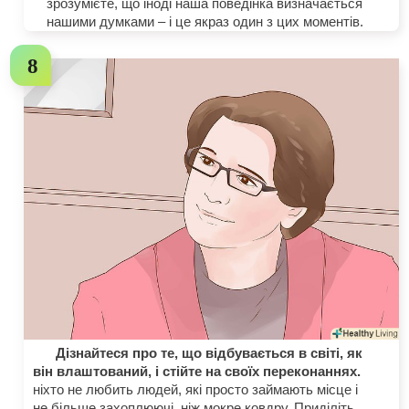
зрозумієте, що іноді наша поведінка визначається
нашими думками – і це якраз один з цих моментів.
Дізнайтеся про те, що відбувається в світі, як
він влаштований, і стійте на своїх переконаннях.
ніхто не любить людей, які просто займають місце і
не більше захоплюючі, ніж мокре ковдру. Приділіть