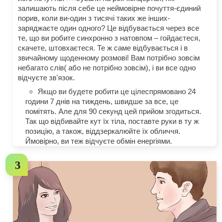
залишають після себе це неймовірне почуття-єдиний
порив, коли ви-один з тисячі таких же інших-
заряджаєте один одного? Це відбувається через все
те, що ви робите синхронно з натовпом – гойдаєтеся,
скачете, штовхаєтеся. Те ж саме відбувається і в
звичайному щоденному розмові! Вам потрібно зовсім
небагато слів( або не потрібно зовсім), і ви все одно
відчуєте зв'язок.
Якщо ви будете робити це цілеспрямовано 24
години 7 днів на тиждень, швидше за все, це
помітять. Але для 90 секунд цей прийом згодиться.
Так що відбивайте кут їх тіла, поставте руки в ту ж
позицію, а також, віддзеркалюйте їх обличчя.
Ймовірно, ви теж відчуєте обмін енергіями.