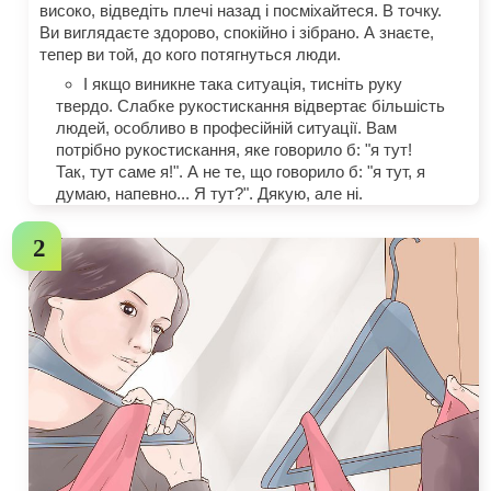
високо, відведіть плечі назад і посміхайтеся. В точку.
Ви виглядаєте здорово, спокійно і зібрано. А знаєте,
тепер ви той, до кого потягнуться люди.
І якщо виникне така ситуація, тисніть руку
твердо. Слабке рукостискання відвертає більшість
людей, особливо в професійній ситуації. Вам
потрібно рукостискання, яке говорило б: "я тут!
Так, тут саме я!". А не те, що говорило б: "я тут, я
думаю, напевно... Я тут?". Дякую, але ні.