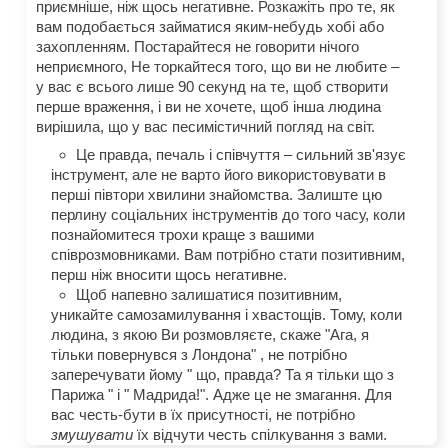
приємніше, ніж щось негативне. Розкажіть про те, як
вам подобається займатися яким-небудь хобі або
захопленням. Постарайтеся не говорити нічого
неприємного, Не торкайтеся того, що ви не любите –
у вас є всього лише 90 секунд на те, щоб створити
перше враження, і ви не хочете, щоб інша людина
вирішила, що у вас песимістичний погляд на світ.
Це правда, печаль і співчуття – сильний зв'язує
інструмент, але не варто його використовувати в
перші півтори хвилини знайомства. Залиште цю
перлину соціальних інструментів до того часу, коли
познайомитеся трохи краще з вашими
співрозмовниками. Вам потрібно стати позитивним,
перш ніж вносити щось негативне.
Щоб напевно залишатися позитивним,
уникайте самозамилування і хвастощів. Тому, коли
людина, з якою Ви розмовляєте, скаже "Ага, я
тільки повернувся з Лондона" , не потрібно
заперечувати йому " що, правда? Та я тільки що з
Парижа " і " Мадрида!". Адже це не змагання. Для
вас честь-бути в їх присутності, не потрібно
змушувати
їх відчути честь спілкування з вами.