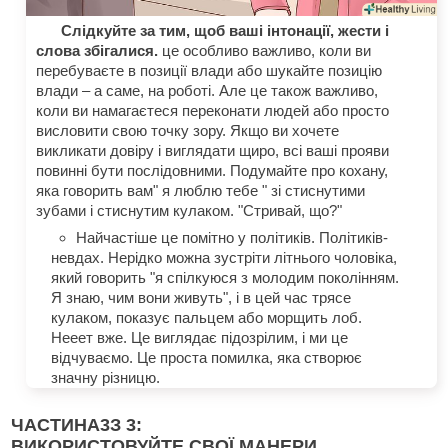
Слідкуйте за тим, щоб ваші інтонації, жести і
слова збігалися.
це особливо важливо, коли ви
перебуваєте в позиції влади або шукайте позицію
влади – а саме, на роботі. Але це також важливо,
коли ви намагаєтеся переконати людей або просто
висловити свою точку зору. Якщо ви хочете
викликати довіру і виглядати щиро, всі ваші прояви
повинні бути послідовними. Подумайте про кохану,
яка говорить вам" я люблю тебе " зі стиснутими
зубами і стиснутим кулаком. "Стривай, що?"
Найчастіше це помітно у політиків. Політиків-
невдах. Нерідко можна зустріти літнього чоловіка,
який говорить "я спілкуюся з молодим поколінням.
Я знаю, чим вони живуть", і в цей час трясе
кулаком, показує пальцем або морщить лоб.
Нееет вже. Це виглядає підозрілим, і ми це
відчуваємо. Це проста помилка, яка створює
значну різницю.
ЧАСТИНА
3
З 3:
ВИКОРИСТОВУЙТЕ СВОЇ МАНЕРИ