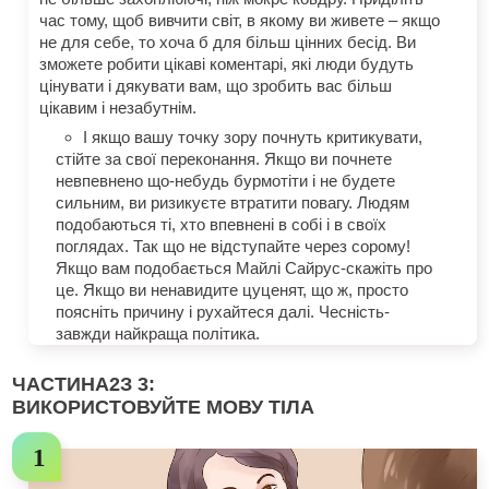
час тому, щоб вивчити світ, в якому ви живете – якщо
не для себе, то хоча б для більш цінних бесід. Ви
зможете робити цікаві коментарі, які люди будуть
цінувати і дякувати вам, що зробить вас більш
цікавим і незабутнім.
І якщо вашу точку зору почнуть критикувати,
стійте за свої переконання. Якщо ви почнете
невпевнено що-небудь бурмотіти і не будете
сильним, ви ризикуєте втратити повагу. Людям
подобаються ті, хто впевнені в собі і в своїх
поглядах. Так що не відступайте через сорому!
Якщо вам подобається Майлі Сайрус-скажіть про
це. Якщо ви ненавидите цуценят, що ж, просто
поясніть причину і рухайтеся далі. Чесність-
завжди найкраща політика.
ЧАСТИНА
2
З 3:
ВИКОРИСТОВУЙТЕ МОВУ ТІЛА