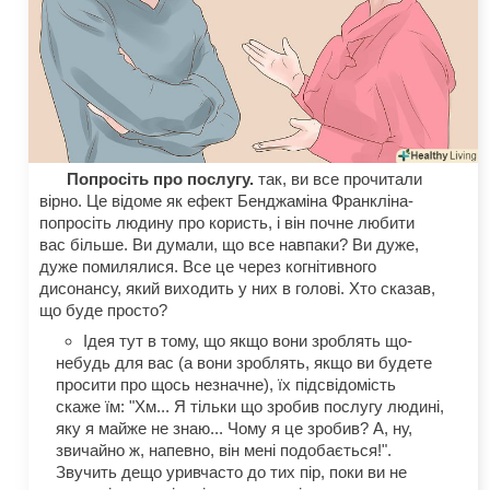
Попросіть про послугу.
так, ви все прочитали
вірно. Це відоме як ефект Бенджаміна Франкліна-
попросіть людину про користь, і він почне любити
вас більше. Ви думали, що все навпаки? Ви дуже,
дуже помилялися. Все це через когнітивного
дисонансу, який виходить у них в голові. Хто сказав,
що буде просто?
Ідея тут в тому, що якщо вони зроблять що-
небудь для вас (а вони зроблять, якщо ви будете
просити про щось незначне), їх підсвідомість
скаже їм: "Хм... Я тільки що зробив послугу людині,
яку я майже не знаю... Чому я це зробив? А, ну,
звичайно ж, напевно, він мені подобається!".
Звучить дещо уривчасто до тих пір, поки ви не