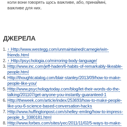
коли вони говорять щось важливе, або, принаймні,
важливе для них.
ДЖЕРЕЛА
↑
Http://www.westegg.com/unmaintained/carnegie/win-
friends.html
↑
Http://psychologia.co/mirroring-body-language/
Http://www.inc.com/jeff-haden/6-habits-of-remarkably-likeable-
people.html
Http://thoughtcatalog.com/blair-stanley/2013/09/how-to-make-
people-like-you/
Http://www.psychologytoday.com/blog/let-their-words-do-the-
talking/201107/get-anyone-you-instantly-guaranteed-1
Http://theweek.com/article/index/253693/how-to-make-people-
like-you-6-science-based-conversation-hacks
Http://www.huffingtonpost.com/shelley-emling/how-to-impress-
people_b_3380181.html
Http://www.forbes.com/sites/yec/2011/11/02/5-ways-to-make-