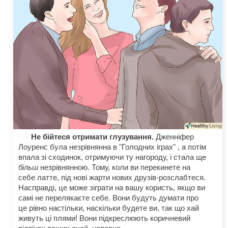
Не бійтеся отримати глузування.
Дженніфер
Лоуренс була незрівнянна в "Голодних іграх" , а потім
впала зі сходинок, отримуючи ту нагороду, і стала ще
більш
незрівнянною. Тому, коли ви перекинете на
себе латте, під нові жарти нових друзів-розслабтеся.
Насправді, це може зіграти на вашу користь, якщо ви
самі не перелякаєте себе. Вони будуть думати про
це рівно настільки, наскільки будете ви, так що хай
живуть ці плями! Вони підкреслюють коричневий