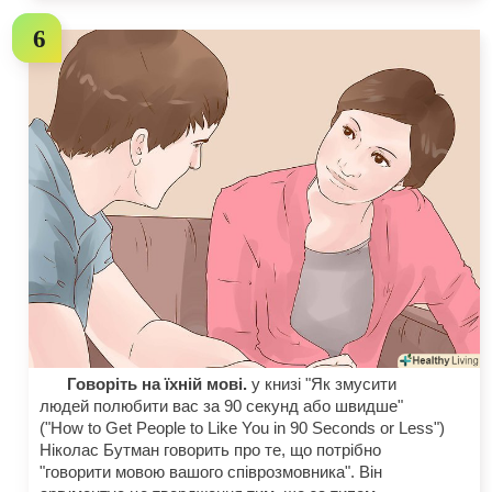
Говоріть на їхній мові.
у книзі "Як змусити
людей полюбити вас за 90 секунд або швидше"
("How to Get People to Like You in 90 Seconds or Less")
Ніколас Бутман говорить про те, що потрібно
"говорити мовою вашого співрозмовника". Він