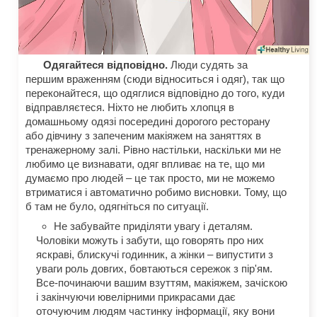
Одягайтеся відповідно.
Люди судять за
першим враженням (сюди відноситься і одяг), так що
переконайтеся, що одяглися відповідно до того, куди
відправляєтеся. Ніхто не любить хлопця в
домашньому одязі посередині дорогого ресторану
або дівчину з запеченим макіяжем на заняттях в
тренажерному залі. Рівно настільки, наскільки ми не
любимо це визнавати, одяг впливає на те, що ми
думаємо про людей – це так просто, ми не можемо
втриматися і автоматично робимо висновки. Тому, що
б там не було, одягніться по ситуації.
Не забувайте приділяти увагу і деталям.
Чоловіки можуть і забути, що говорять про них
яскраві, блискучі годинник, а жінки – випустити з
уваги роль довгих, бовтаються сережок з пір'ям.
Все-починаючи вашим взуттям, макіяжем, зачіскою
і закінчуючи ювелірними прикрасами дає
оточуючим людям частинку інформації, яку вони