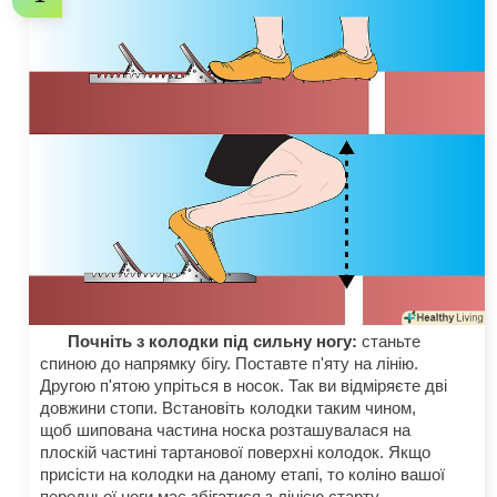
Почніть з колодки під сильну ногу:
станьте
спиною до напрямку бігу. Поставте п'яту на лінію.
Другою п'ятою упріться в носок. Так ви відміряєте дві
довжини стопи. Встановіть колодки таким чином,
щоб шипована частина носка розташувалася на
плоскій частині тартанової поверхні колодок. Якщо
присісти на колодки на даному етапі, то коліно вашої
передньої ноги має збігатися з лінією старту.