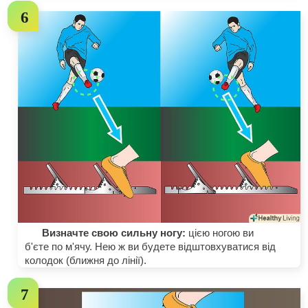
Визначте свою сильну ногу:
цією ногою ви
б'єте по м'ячу. Нею ж ви будете відштовхуватися від
колодок (ближня до лінії).