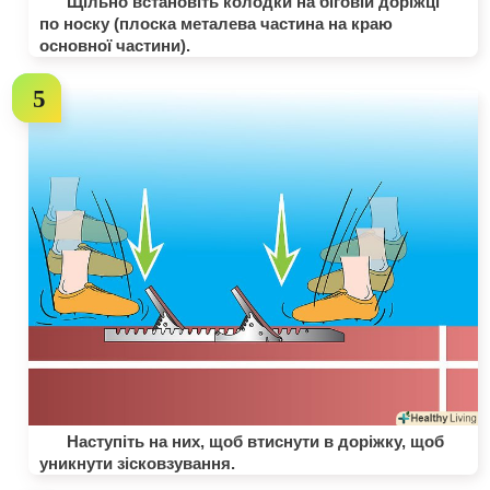
Щільно встановіть колодки на біговій доріжці
по носку (плоска металева частина на краю
основної частини).
Наступіть на них, щоб втиснути в доріжку, щоб
уникнути зісковзування.