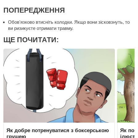
ПОПЕРЕДЖЕННЯ
Обов'язково втисніть колодки. Якщо вони зісковзнуть, то
ви ризикуєте отримати травму.
ЩЕ ПОЧИТАТИ:
Як добре потренуватися з боксерською
Як пов
грушею
ілюстр