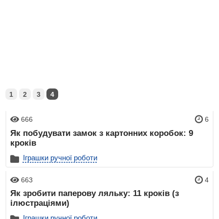
1
2
3
4
666
6
Як побудувати замок з картонних коробок: 9
кроків
Іграшки ручної роботи
663
4
Як зробити паперову ляльку: 11 кроків (з
ілюстраціями)
Іграшки ручної роботи