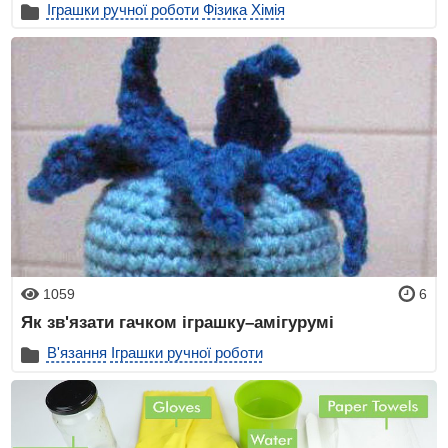
Іграшки ручної роботи
Фізика
Хімія
1059
6
Як зв'язати гачком іграшку–амігурумі
В'язання
Іграшки ручної роботи