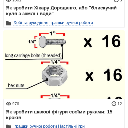
Як зробити Хікару Дороданго, або "блискучий
куля з землі і води"
Хобі та рукоділля
Іграшки ручної роботи
976
12
Як зробити шахові фігури своїми руками: 15
кроків
Іграшки ручної роботи
Настільні ігри