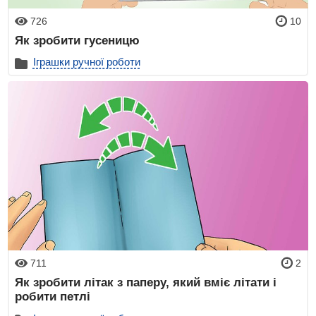
726
10
Як зробити гусеницю
Іграшки ручної роботи
711
2
Як зробити літак з паперу, який вміє літати і
робити петлі