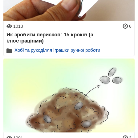
1013
6
Як зробити перископ: 15 кроків (з
ілюстраціями)
Хобі та рукоділля
Іграшки ручної роботи
1001
3