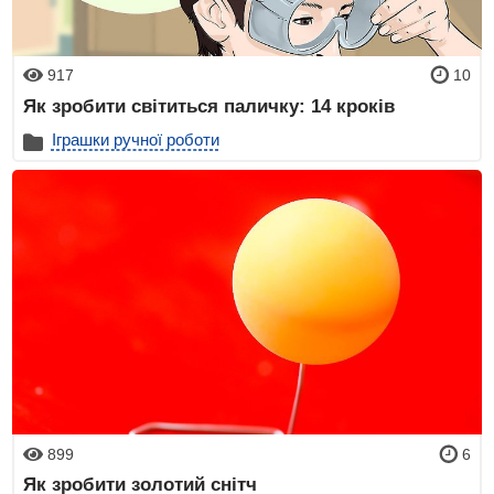
917
10
Як зробити світиться паличку: 14 кроків
Іграшки ручної роботи
899
6
Як зробити золотий снітч