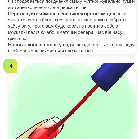
чи сподобається поєднання смаку м'ятної жувальної гумки
або апельсинового льодяника і нігтів.
Перекушуйте чимось невеликим протягом дня.
їсти
занадто часто і багато не варто, інакше можна набрати
зайву вагу, проте вам буде корисно носити з собою
морквяні палички або шматочки селери і час від часу
гризти їх.
Носіть з собою пляшку води.
всюди беріть з собою воду
і пийте її, коли захочеться погризти нігті.