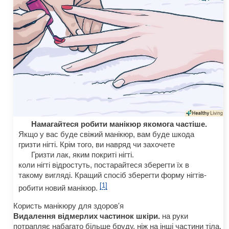
Намагайтеся робити манікюр якомога частіше.
Якщо у вас буде свіжий манікюр, вам буде шкода
гризти нігті. Крім того, ви навряд чи захочете
Гризти лак, яким покриті нігті.
коли нігті відростуть, постарайтеся зберегти їх в
такому вигляді. Кращий спосіб зберегти форму нігтів-
[1]
робити новий манікюр.
Користь манікюру для здоров'я
Видалення відмерлих частинок шкіри.
на руки
потрапляє набагато більше бруду, ніж на інші частини тіла,