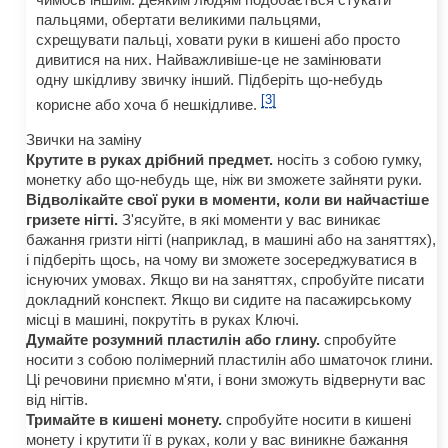
пальцями, обертати великими пальцями,
схрещувати пальці, ховати руки в кишені або просто
дивитися на них. Найважливіше-це не замінювати
одну шкідливу звичку інший. Підберіть що-небудь
[3]
корисне або хоча б нешкідливе.
Звички на заміну
Крутите в руках дрібний предмет.
носіть з собою гумку,
монетку або що-небудь ще, ніж ви зможете зайняти руки.
Відволікайте свої руки в моменти, коли ви найчастіше
гризете нігті.
З'ясуйте, в які моменти у вас виникає
бажання гризти нігті (наприклад, в машині або на заняттях),
і підберіть щось, на чому ви зможете зосереджуватися в
існуючих умовах. Якщо ви на заняттях, спробуйте писати
докладний конспект. Якщо ви сидите на пасажирському
місці в машині, покрутіть в руках Ключі.
Думайте розумний пластилін або глину.
спробуйте
носити з собою полімерний пластилін або шматочок глини.
Ці речовини приємно м'яти, і вони зможуть відвернути вас
від нігтів.
Тримайте в кишені монету.
спробуйте носити в кишені
монету і крутити її в руках, коли у вас виникне бажання