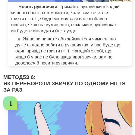
Носіть рукавички.
Тримайте рукавички в задній
кишені і носіть їх в моменти, коли вам хочеться
гризти нігті. Це буде мотивувати вас особливо
сильно, якщо на вулиці літо, оскільки в рукавичках
ви будете виглядати безглуздо.
Якщо ви пишете або займаєтеся чимось, що
дуже складно робити в рукавичках, у вас буде ще
один привід не гризти нігті. Нагадайте собі, що,
якщо б у вас не було шкідливої звички, вам не
довелося б носити рукавички.
МЕТОД
5
З 6:
ЯК ПЕРЕБОРОТИ ЗВИЧКУ ПО ОДНОМУ НІГТЯ
ЗА РАЗ