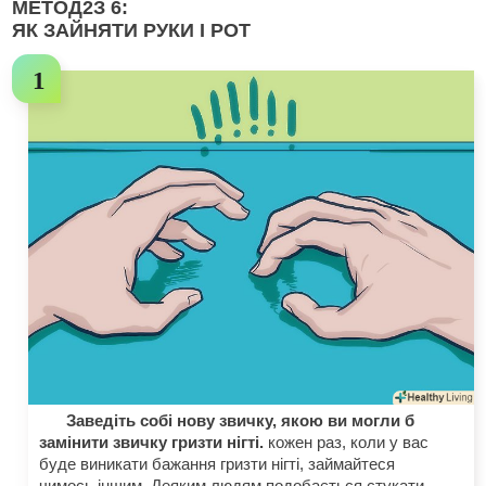
МЕТОД
2
З 6:
ЯК ЗАЙНЯТИ РУКИ І РОТ
Заведіть собі нову звичку, якою ви могли б
замінити звичку гризти нігті.
кожен раз, коли у вас
буде виникати бажання гризти нігті, займайтеся
чимось іншим. Деяким людям подобається стукати