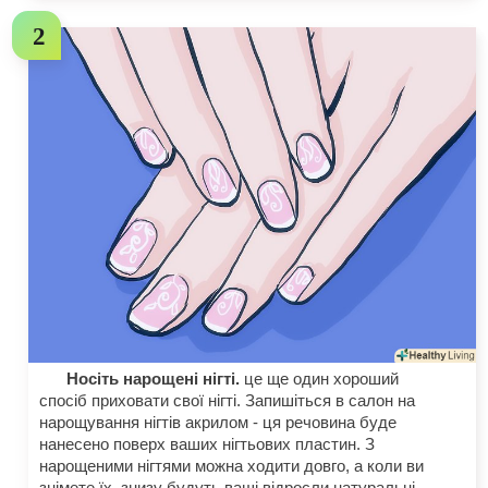
Носіть нарощені нігті.
це ще один хороший
спосіб приховати свої нігті. Запишіться в салон на
нарощування нігтів акрилом - ця речовина буде
нанесено поверх ваших нігтьових пластин. З
нарощеними нігтями можна ходити довго, а коли ви
знімете їх, знизу будуть ваші відросли натуральні