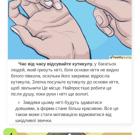
Час від часу відсувайте кутикулу.
у багатьох
людей, який гризуть нігті, біля основи нігтя не видно
білого півкола, оскільки його закриває відросла
кутикула. Злегка посуньте кутикулу до основи нігтя,
щоб звільнити Це місце. Найпростіше робити це
після душу, поки руки і нігті ще вологі.
Завдяки цьому нігті будуть здаватися
довшими, а форма стане більш красивою. Все це
також може стати мотивацією відмовитися від
шкідливої звички.