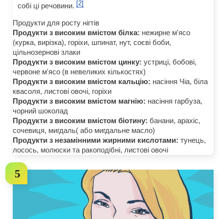
[2]
собі ці речовини.
Продукти для росту нігтів
Продукти з високим вмістом білка:
нежирне м'ясо
(курка, вирізка), горіхи, шпинат, нут, соєві боби,
цільнозернові злаки
Продукти з високим вмістом цинку:
устриці, бобові,
червоне м'ясо (в невеликих кількостях)
Продукти з високим вмістом кальцію:
насіння Чіа, біла
квасоля, листові овочі, горіхи
Продукти з високим вмістом магнію:
насіння гарбуза,
чорний шоколад
Продукти з високим вмістом біотину:
банани, арахіс,
сочевиця, мигдаль( або мигдальне масло)
Продукти з незамінними жирними кислотами:
тунець,
лосось, молюски та ракоподібні, листові овочі