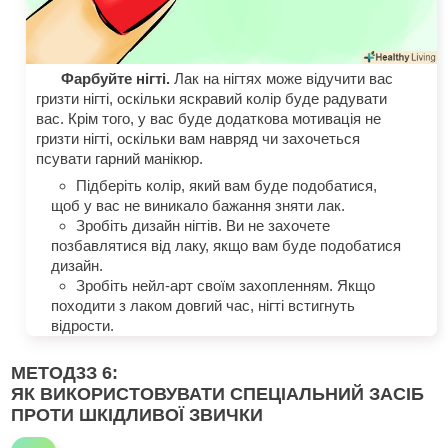
Фарбуйте нігті.
Лак на нігтях може відучити вас
гризти нігті, оскільки яскравий колір буде радувати
вас. Крім того, у вас буде додаткова мотивація не
гризти нігті, оскільки вам навряд чи захочеться
псувати гарний манікюр.
Підберіть колір, який вам буде подобатися,
щоб у вас не виникало бажання зняти лак.
Зробіть дизайн нігтів. Ви не захочете
позбавлятися від лаку, якщо вам буде подобатися
дизайн.
Зробіть нейл-арт своїм захопленням. Якщо
походити з лаком довгий час, нігті встигнуть
відрости.
МЕТОД
3
З 6:
ЯК ВИКОРИСТОВУВАТИ СПЕЦІАЛЬНИЙ ЗАСІБ
ПРОТИ ШКІДЛИВОЇ ЗВИЧКИ