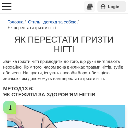
Login
Головна
Стиль і догляд за собою
Як перестати гризти нігті
ЯК ПЕРЕСТАТИ ГРИЗТИ
НІГТІ
Звичка гризти нігті призводить до того, що руки виглядають
неохайно. Крім того, часом вона викликає травми нігтів, зубів
або ясен. На щастя, існують способи боротьби з цією
звичкою, які допоможуть вам перестати гризти нігті.
МЕТОД
1
З 6:
ЯК СТЕЖИТИ ЗА ЗДОРОВ'ЯМ НІГТІВ