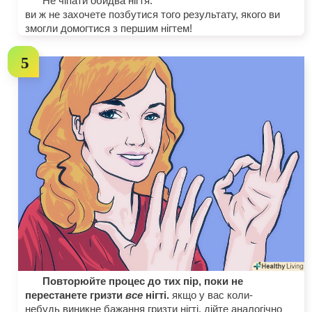
Не чіпати обидва нігтя.
ви ж не захочете позбутися того результату, якого ви
змогли домогтися з першим нігтем!
Повторюйте процес до тих пір, поки не
перестанете гризти
все
нігті.
якщо у вас коли-
небудь виникне бажання гризти нігті, дійте аналогічно