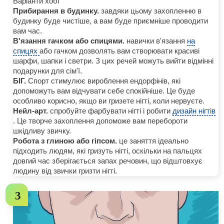
Варіанти хобі
Прибирання в будинку.
завдяки цьому захопленню в
будинку буде чистіше, а вам буде приємніше проводити
вам час.
В'язання гачком або спицями.
навички в'язання
на
спицях
або гачком дозволять вам створювати красиві
шарфи, шапки і светри. З цих речей можуть вийти відмінні
подарунки для сім'ї.
БІГ.
Спорт стимулює вироблення ендорфінів, які
допоможуть вам відчувати себе спокійніше. Це буде
особливо корисно, якщо ви гризете нігті, коли нервуєте.
Нейл-арт.
спробуйте фарбувати нігті і робити
дизайн нігтів
. Це творче захоплення допоможе вам перебороти
шкідливу звичку.
Робота з глиною або гіпсом.
це заняття ідеально
підходить людям, які гризуть нігті, оскільки на пальцях
довгий час зберігається запах речовин, що відштовхує
людину від звички гризти нігті.