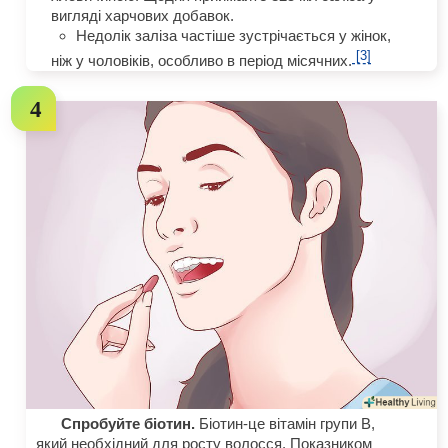
вигляді харчових добавок.
Недолік заліза частіше зустрічається у жінок,
[3]
ніж у чоловіків, особливо в період місячних.
Спробуйте біотин.
Біотин-це вітамін групи B,
який необхідний для росту волосся. Показником