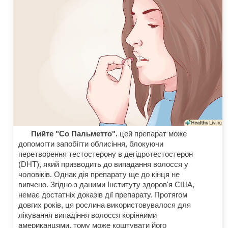
Пийте "Со Пальметто".
цей препарат може
допомогти запобігти облисіння, блокуючи
перетворення тестостерону в дегідротестостерон
(DHT), який призводить до випадання волосся у
чоловіків. Однак дія препарату ще до кінця не
вивчено. Згідно з даними Інституту здоров'я США,
немає достатніх доказів дії препарату. Протягом
довгих років, ця рослина використовувалося для
лікування випадіння волосся корінними
американцями, тому може коштувати його