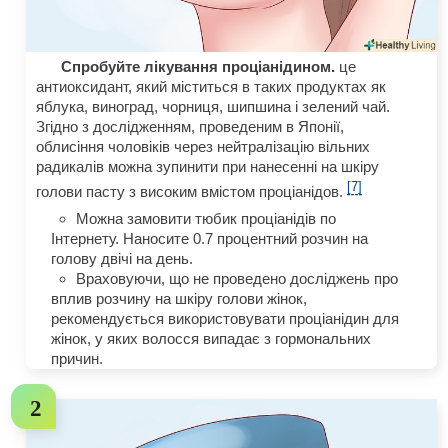
Спробуйте лікування проціанідином.
це
антиоксидант, який міститься в таких продуктах як
яблука, виноград, чорниця, шипшина і зелений чай.
Згідно з дослідженням, проведеним в Японії,
облисіння чоловіків через нейтралізацію вільних
радикалів можна зупинити при нанесенні на шкіру
[7]
голови пасту з високим вмістом проціанідов.
Можна замовити тюбик проціанідів по
Інтернету. Наносите 0.7 процентний розчин на
голову двічі на день.
Враховуючи, що не проведено досліджень про
вплив розчину на шкіру голови жінок,
рекомендується використовувати проціанідин для
жінок, у яких волосся випадає з гормональних
причин.