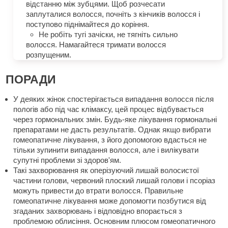
відстанню між зубцями. Щоб розчесати
заплуталися волосся, почніть з кінчиків волосся і
поступово піднімайтеся до коріння.
Не робіть тугі зачіски, не тягніть сильно
волосся. Намагайтеся тримати волосся
розпущеним.
ПОРАДИ
У деяких жінок спостерігається випадання волосся після
пологів або під час клімаксу, цей процес відбувається
через гормональних змін. Будь-яке лікування гормональні
препаратами не дасть результатів. Однак якщо вибрати
гомеопатичне лікування, з його допомогою вдасться не
тільки зупинити випадання волосся, але і вилікувати
супутні проблеми зі здоров'ям.
Такі захворювання як оперізуючий лишай волосистої
частини голови, червоний плоский лишай голови і псоріаз
можуть привести до втрати волосся. Правильне
гомеопатичне лікування може допомогти позбутися від
згаданих захворювань і відповідно впорається з
проблемою облисіння. Основним плюсом гомеопатичного