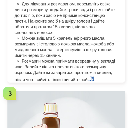
Для лікування розмарином, перемоліть свіже
листя розмарину, додайте трохи води і розмішайте
до тих пір, поки засіб не прийме консистенцію
пасти. Наносите засіб на шкіру голови і дайте
вбратися протягом 15 хвилин, після чого
сполосніть волосся.
Можна змішати 5 крапель ефірного масла
розмарину зі столовою ложкою масла жожоба або
мигдалевого масла і втерти суміш в шкіру голови.
Змити через 15 хвилин.
Розмарин можна приймати всередину у вигляді
чаю. Залийте кілька гілочок свіжого розмарину
окропом. Дайте їм заваритися протягом 5 хвилин,
[8]
після чого вийміть гілки і випийте чай.