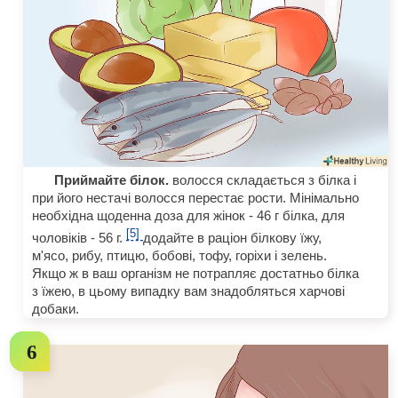
Приймайте білок.
волосся складається з білка і
при його нестачі волосся перестає рости. Мінімально
необхідна щоденна доза для жінок - 46 г білка, для
[5]
чоловіків - 56 г.
додайте в раціон білкову їжу,
м'ясо, рибу, птицю, бобові, тофу, горіхи і зелень.
Якщо ж в ваш організм не потрапляє достатньо білка
з їжею, в цьому випадку вам знадобляться харчові
добаки.