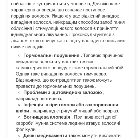
найчастіше зустрічається у чоловіків, Для жінок же
характерна алопеція, що означає поступове
порідіння волосся. Якщо ж у вас рідкісний випадок
випадіння волосся, найкращим способом запобігання
облисіння і стимуляції нового волосся є прийняття
індивідуального лікування. Проконсультуйтеся з
лікарем, якщо припускаєте, що у вас один з описаних
нижче випадків:
Гормональні порушення
. Типовою причиною
випадання волосся у вагітних і жінок
клімактеричного періоду є саме гормональний збій.
Однак таке випадання волосся тимчасово.
Відзначимо, що контрацептиви також можуть
привести до гормональних порушень.
Проблеми з щитовидною залозою
,
наприклад гіпотиреоз.
Інфекція шкіри голови або захворювання
шкіри
, наприклад стригучий лишай або псоріаз.
Вогнищева алопеція
. При наявності даної
хвороби імунна система людини атакує волосяні
фолікули.
Деякі медикаменти
також можуть викликати