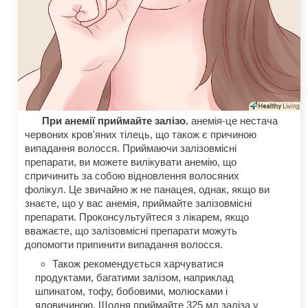
При анемії приймайте залізо.
анемія-це нестача
червоних кров'яних тілець, що також є причиною
випадання волосся. Приймаючи залізовмісні
препарати, ви можете вилікувати анемію, що
спричинить за собою відновлення волосяних
фолікул. Це звичайно ж не панацея, однак, якщо ви
знаєте, що у вас анемія, приймайте залізовмісні
препарати. Проконсультуйтеся з лікарем, якщо
вважаєте, що залізовмісні препарати можуть
допомогти припинити випадання волосся.
Також рекомендується харчуватися
продуктами, багатими залізом, наприклад
шпинатом, тофу, бобовими, молюсками і
яловичиною. Щодня приймайте 325 мл заліза у