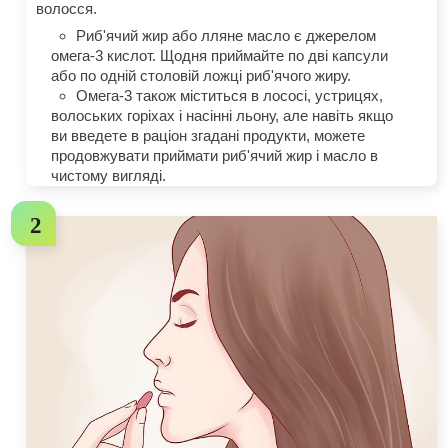
волосся.
Риб'ячий жир або лляне масло є джерелом
омега-3 кислот. Щодня приймайте по дві капсули
або по одній столовій ложці риб'ячого жиру.
Омега-3 також міститься в лососі, устрицях,
волоських горіхах і насінні льону, але навіть якщо
ви введете в раціон згадані продукти, можете
продовжувати приймати риб'ячий жир і масло в
чистому вигляді.