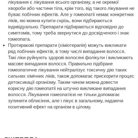
лікування є лікування всього організму, а не окремої
хвороби або частини тіла, крім того, від такого лікування не
буває побічних ефектів. Але у гомеопатії немає конкретних
ліків, які можна купити скрізь, вони підбираються
індивідуально. Препарати підбираються відповідно до
симптомів, тому треба звернутися до досвідченого і знає
гомеопата.
Протиракові препарати (хіміотерапія) можуть викликати
ряд побічних ефектів, в тому числі випадання волосся.
Такі ліки руйнують здорові волосяні фолікули і викликають
масове випадання волосся. Правильно підібране
гомеопатичне лікування нейтралізує токсичну дію таких
сильних хімічних ліків, також допомагає прискорити процес
детоксикації організму. Таким чином можна довести
корисну дію гомеопатії на штучно викликане випадання
волосся. Лікування гомеопатією не тільки допомагає
зупинити облисіння, але і лікує в загальному, надаючи
позитивний ефект на організм в цілому.