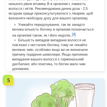
низького рівня вітаміну В в організмі є ламкість
волосся і нігтів. Рекомендована денна доза - 2,5
мг.однак краще проконсультуватися з лікарем, щоб
визначити необхідну дозу для вашого організму.
Уникайте передозування, так як занадто
велика кількість біотину в організмі позначається
[4]
на організмі також, як і його недолік.
Більшість випадків випадіння волосся не
пов'язані з нестачею біотину, тому не чекайте
великих змін, особливо якщо ви не визначили
причину порідіння шевелюри. Якщо причиною
випадання вашого волосся є гормональний
дисбаланс або генетика, то біотин мало чим
допоможе.