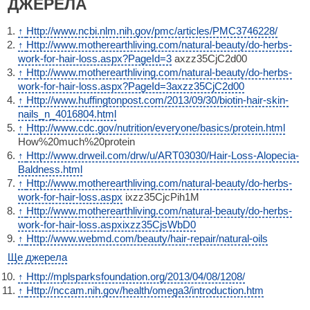
ДЖЕРЕЛА
↑
Http://www.ncbi.nlm.nih.gov/pmc/articles/PMC3746228/
↑
Http://www.motherearthliving.com/natural-beauty/do-herbs-
work-for-hair-loss.aspx?PageId=3
axzz35CjC2d00
↑
Http://www.motherearthliving.com/natural-beauty/do-herbs-
work-for-hair-loss.aspx?PageId=3axzz35CjC2d00
↑
Http://www.huffingtonpost.com/2013/09/30/biotin-hair-skin-
nails_n_4016804.html
↑
Http://www.cdc.gov/nutrition/everyone/basics/protein.html
How%20much%20protein
↑
Http://www.drweil.com/drw/u/ART03030/Hair-Loss-Alopecia-
Baldness.html
↑
Http://www.motherearthliving.com/natural-beauty/do-herbs-
work-for-hair-loss.aspx
ixzz35CjcPih1M
↑
Http://www.motherearthliving.com/natural-beauty/do-herbs-
work-for-hair-loss.aspxixzz35CjsWbD0
↑
Http://www.webmd.com/beauty/hair-repair/natural-oils
Ще джерела
↑
Http://mplsparksfoundation.org/2013/04/08/1208/
↑
Http://nccam.nih.gov/health/omega3/introduction.htm