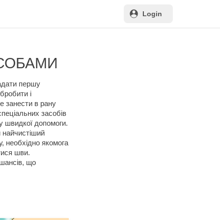
Login
АСОБАМИ
надати першу
бробити і
е занести в рану
спеціальних засобів
ду швидкої допомоги.
и найчистіший
у, необхідно якомога
тися шви.
шансів, що