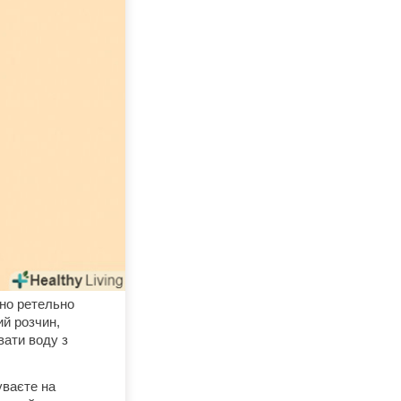
дно ретельно
ий розчин,
вати воду з
уваєте на