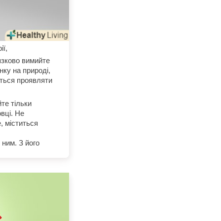
ії,
язково вимийте
ку на природі,
еться проявляти
йте тільки
овці. Не
, міститься
 ним. З його