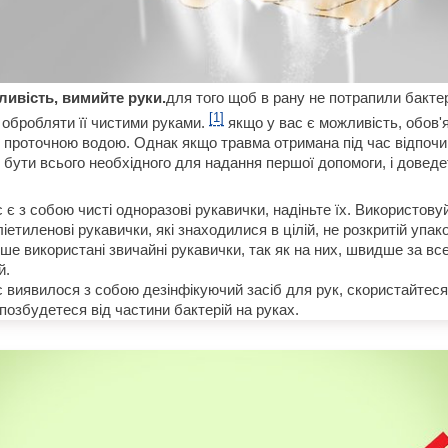
ивість, вимийте руки.
для того щоб в рану не потрапили бактер
[1]
обробляти її чистими руками.
якщо у вас є можливість, обов'
д проточною водою. Однак якщо травма отримана під час відпочин
е бути всього необхідного для надання першої допомоги, і довед
 є з собою чисті одноразові рукавички, надіньте їх. Використову
іетиленові рукавички, які знаходилися в цілій, не розкритій упак
ше використані звичайні рукавички, так як на них, швидше за все
й.
 виявилося з собою дезінфікуючий засіб для рук, скористайтеся
позбудетеся від частини бактерій на руках.