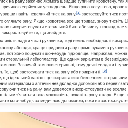
иск на рану.
важливо якомога швидше зупинити кровотечу, так я
и причиною серйозних ускладнень. Якщо рана несуттєва, кровот
[2]
сувавши навіть невеликий тиск на рану.
застосовуйте тиск прот
го огляньте рану. Якщо кровотеча все ще триває, знову тисніть 1
ажано використовувати стерильний бинт або чисту тканину, але я
, використовуйте те, що знайдете.
ливість надіти чисті рукавички, тоді немає необхідності викори
канину або одяг, краще придавити рану прямо руками в рукавичк
ає, потрібно пошукати що-небудь підходяще. Наприклад, можна
ти стерильний лейкопластир. Ще одним варіантом в безвихідно
тампони. Зазвичай тампони стерильні, тому деякі солдати і тури
[5]
ь їх, щоб застосувати тиск на рану або прикрити її.
, що ідеальний варіант-це скористатися безпечним, стерильним
ним матеріалом з аптечки невідкладної допомоги або перев'язати 
совуючи тиск на рану, вам довелося використовувати не вселяє 
як тільки з'явиться така можливість, покажіть рану лікаря. Якщо 
равте кого-небудь за медичною допомогою, поки ви застосовуєте 