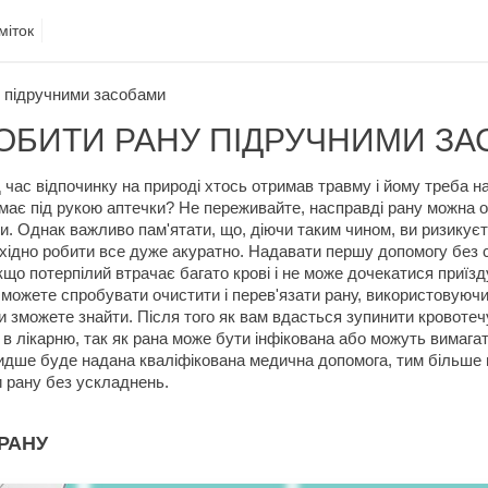
міток
 підручними засобами
ОБИТИ РАНУ ПІДРУЧНИМИ З
 час відпочинку на природі хтось отримав травму і йому треба 
емає під рукою аптечки? Не переживайте, насправді рану можна о
. Однак важливо пам'ятати, що, діючи таким чином, ви ризикуєт
бхідно робити все дуже акуратно. Надавати першу допомогу без 
кщо потерпілий втрачає багато крові і не може дочекатися приїз
 можете спробувати очистити і перев'язати рану, використовуюч
ки зможете знайти. Після того як вам вдасться зупинити кровотеч
в лікарню, так як рана може бути інфікована або можуть вимага
идше буде надана кваліфікована медична допомога, тим більше 
и рану без ускладнень.
РАНУ