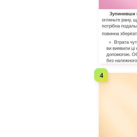
Зупинивши к
огляньте рану, щ
потрібна подаль
повинна зберіга
Втрата чут
ви виявили ці
допомогою. Об
без належного 