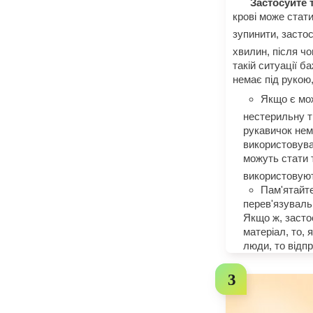
Застосуйте т
крові може стат
зупинити, засто
хвилин, після чо
такій ситуації б
немає під рукою
Якщо є мож
нестерильну т
рукавичок нем
використовува
можуть стати 
використовуют
Пам'ятайте
перев'язуваль
Якщо ж, засто
матеріал, то, 
люди, то відп