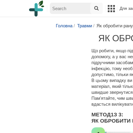
Для за
Головна
Травми
Як обробити рану
ЯК ОБР
Що робити, якщо під
допомогу, а у вас н
підручними засобами
інфекцію, тому нео
допустимо, тільки я
В цьому випадку ви
матеріал, який тіль
швидше звернутися 
Пам'ятайте, чим шв
вдасться вилікуват
МЕТОД
1
З 3:
ЯК ОБРОБИТИ 