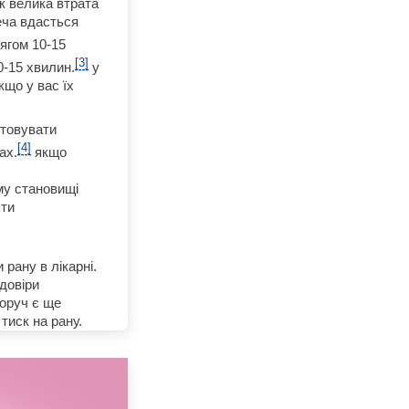
к велика втрата
еча вдасться
ягом 10-15
[3]
0-15 хвилин.
у
кщо у вас їх
стовувати
[4]
ах.
якщо
му становищі
сти
рану в лікарні.
довіри
поруч є ще
тиск на рану.