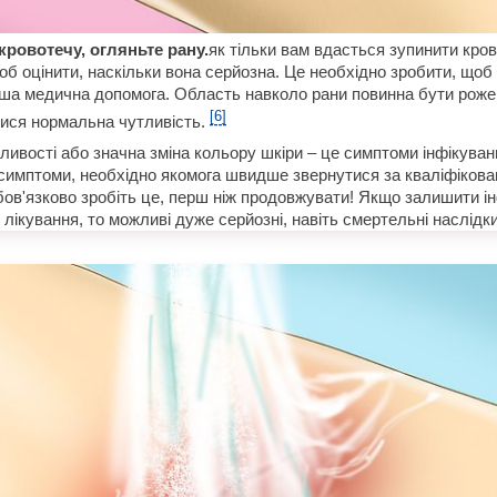
ровотечу, огляньте рану.
як тільки вам вдасться зупинити кро
об оцінити, наскільки вона серйозна. Це необхідно зробити, щоб
ша медична допомога. Область навколо рани повинна бути рожев
[6]
тися нормальна чутливість.
ливості або значна зміна кольору шкіри – це симптоми інфікува
 симптоми, необхідно якомога швидше звернутися за кваліфіко
ов'язково зробіть це, перш ніж продовжувати! Якщо залишити і
лікування, то можливі дуже серйозні, навіть смертельні наслідки