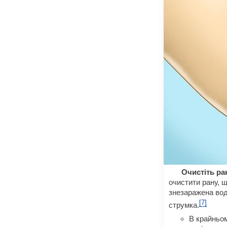
Очистіть ра
очистити рану, щ
знезаражена вод
[7]
струмка.
В крайньом