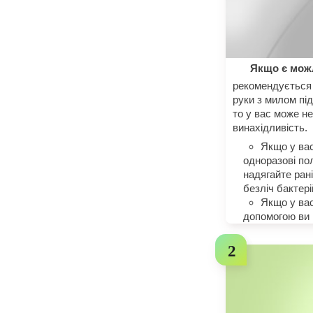
Якщо є можл
рекомендується 
руки з милом пі
то у вас може н
винахідливість.
Якщо у вас
одноразові пол
надягайте рані
безліч бактері
Якщо у вас
допомогою ви 