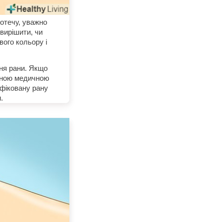
вотечу, уважно
 вирішити, чи
ого кольору і
ння рани. Якщо
ваною медичною
нфіковану рану
.