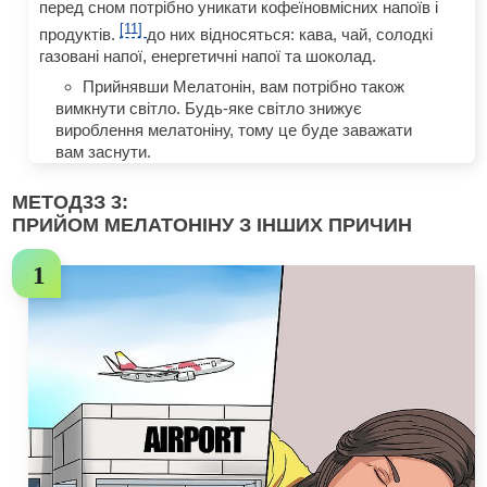
перед сном потрібно уникати кофеїновмісних напоїв і
[11]
продуктів.
до них відносяться: кава, чай, солодкі
газовані напої, енергетичні напої та шоколад.
Прийнявши Мелатонін, вам потрібно також
вимкнути світло. Будь-яке світло знижує
вироблення мелатоніну, тому це буде заважати
вам заснути.
МЕТОД
3
З 3:
ПРИЙОМ МЕЛАТОНІНУ З ІНШИХ ПРИЧИН