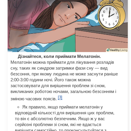
Дізнайтеся, коли приймати Мелатонін.
Мелатонін можна приймати для лікування розладів
сну, таких як синдром затримки фази сну — вид
безсоння, при якому людина не може заснути раніше
2:00-3:00 години ночі. Його також можна
застосовувати для вирішення проблем зі сном,
викликаних роботою ночами, загальною безсонням і
[3]
зміною часових поясів.
Як правило, якщо приймати мелатонін у
відповідній кількості для вирішення цих проблем,
то він є абсолютно безпечним. Якщо ж у вас
серйозні проблеми зі сном, які не вдається
вирішити самостійно, то проконсультуйтеся з