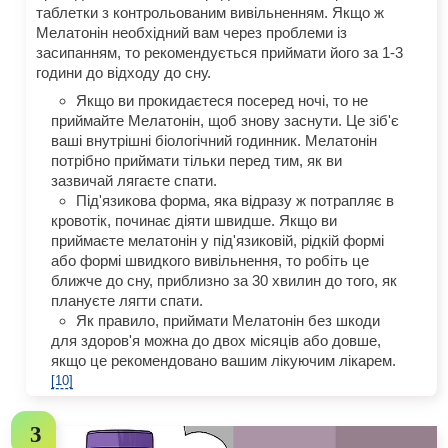
таблетки з контрольованим вивільненням. Якщо ж
Мелатонін необхідний вам через проблеми із
засипанням, то рекомендується приймати його за 1-3
години до відходу до сну.
Якщо ви прокидаєтеся посеред ночі, то не
приймайте Мелатонін, щоб знову заснути. Це зіб'є
ваші внутрішні біологічний годинник. Мелатонін
потрібно приймати тільки перед тим, як ви
зазвичай лягаєте спати.
Під'язикова форма, яка відразу ж потрапляє в
кровотік, починає діяти швидше. Якщо ви
приймаєте мелатонін у під'язиковій, рідкій формі
або формі швидкого вивільнення, то робіть це
ближче до сну, приблизно за 30 хвилин до того, як
плануєте лягти спати.
Як правило, приймати Мелатонін без шкоди
для здоров'я можна до двох місяців або довше,
якщо це рекомендовано вашим лікуючим лікарем.
[10]