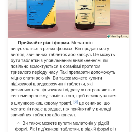
Приймайте різні форми.
Мелатонін
випускається в різних формах. Він продається у
вигляді звичайних таблеток або капсул. Це можуть
бути таблетки з уповільненим вивільненням, які
повільно всмоктуються в організмі протягом
тривалого періоду часу. Такі препарати допоможуть
міцно спати всю ніч. Ви також можете купити
під'язикові швидкорозчинні таблетки, які
розчиняються під язиком і відразу ж потрапляють в
системи організму, замість того, щоб всмоктуватися
[6]
в шлунково-кишковому тракті.
це означає, що
мелатонін подіє швидше, ніж прийнятий у вигляді
звичайних таблеток або капсул.
Ви також можете купити мелатонін у рідкій
формі. Як і під'язикові таблетки, в рідкій формі він