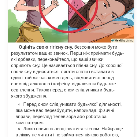
Оцініть свою гігієну сну.
безсоння може бути
результатом ваших звичок. Перш ніж приймати будь-
які добавки, переконайтеся, що ваші звички
сприяють сну. Це називається гігієна сну. До хорошої
гігієни сну відноситься: лягати спати і вставати в
один і той же час кожен день, відмовитися перед
сном від алкоголю і кофеїну, відключати будь-яке
освітлення. Також перед сном слід уникати будь-
якого збудження.
Перед сном слід уникати будь-якої діяльності,
яка може вас перезбудити, наприклад: фізичні
вправи, перегляд телевізора або робота за
комп'ютером.
Ліжко повинна асоціюватися зі сном. Найкраще
в ліжку не читати і не займатися ніякою роботою,