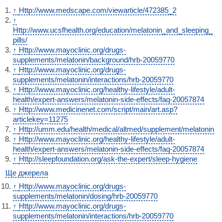
↑
Http://www.medscape.com/viewarticle/472385_2
↑
Http://www.ucsfhealth.org/education/melatonin_and_sleeping_
pills/
↑
Http://www.mayoclinic.org/drugs-
supplements/melatonin/background/hrb-20059770
↑
Http://www.mayoclinic.org/drugs-
supplements/melatonin/interactions/hrb-20059770
↑
Http://www.mayoclinic.org/healthy-lifestyle/adult-
health/expert-answers/melatonin-side-effects/faq-20057874
↑
Http://www.medicinenet.com/script/main/art.asp?
articlekey=11275
↑
Http://umm.edu/health/medical/altmed/supplement/melatonin
↑
Http://www.mayoclinic.org/healthy-lifestyle/adult-
health/expert-answers/melatonin-side-effects/faq-20057874
↑
Http://sleepfoundation.org/ask-the-expert/sleep-hygiene
Ще джерела
↑
Http://www.mayoclinic.org/drugs-
supplements/melatonin/dosing/hrb-20059770
↑
Http://www.mayoclinic.org/drugs-
supplements/melatonin/interactions/hrb-20059770