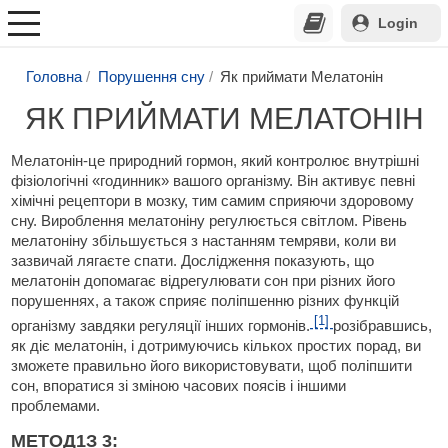
Login
Головна
Порушення сну
Як приймати Мелатонін
ЯК ПРИЙМАТИ МЕЛАТОНІН
Мелатонін-це природний гормон, який контролює внутрішні
фізіологічні «годинник» вашого організму. Він активує певні
хімічні рецептори в мозку, тим самим сприяючи здоровому
сну. Вироблення мелатоніну регулюється світлом. Рівень
мелатоніну збільшується з настанням темряви, коли ви
зазвичай лягаєте спати. Дослідження показують, що
мелатонін допомагає відрегулювати сон при різних його
порушеннях, а також сприяє поліпшенню різних функцій
[1]
організму завдяки регуляції інших гормонів.
розібравшись,
як діє мелатонін, і дотримуючись кількох простих порад, ви
зможете правильно його використовувати, щоб поліпшити
сон, впоратися зі зміною часових поясів і іншими
проблемами.
МЕТОД
1
З 3: