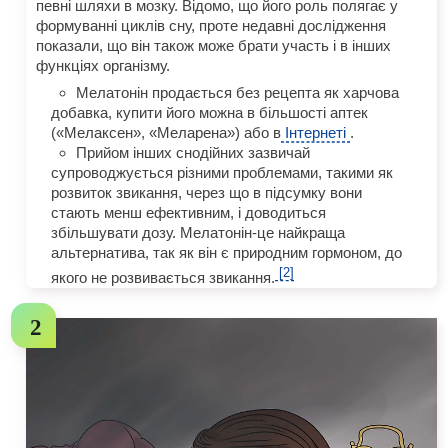
певні шляхи в мозку. Відомо, що його роль полягає у
формуванні циклів сну, проте недавні дослідження
показали, що він також може брати участь і в інших
функціях організму.
Мелатонін продається без рецепта як харчова
добавка, купити його можна в більшості аптек
(«Мелаксен», «Меларена») або в
Інтернеті
.
Прийом інших снодійних зазвичай
супроводжується різними проблемами, такими як
розвиток звикання, через що в підсумку вони
стають менш ефективним, і доводиться
збільшувати дозу. Мелатонін-це найкраща
альтернатива, так як він є природним гормоном, до
[2]
якого не розвивається звикання.