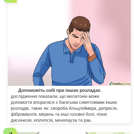
Допоможіть собі при інших розладах.
дослідження показали, що мелатонін може
допомогти впоратися з багатьма симптомами інших
розладів, таких як: хвороба Альцгеймера, депресія,
фіброміалгія, мігрень та інші головні болі, пізня
дискінезія, епілепсія, менопауза та рак.