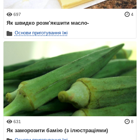
697
4
Як швидко розм'якшити масло-
Основи приготування їжі
631
8
Як заморозити бамію (з ілюстраціями)
Основи приготування їжі