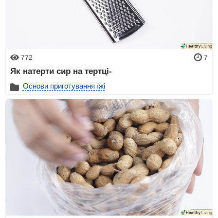
772
7
Як натерти сир на тертці-
Основи приготування їжі