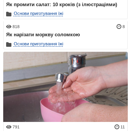
Як промити салат: 10 кроків (з ілюстраціями)
Основи приготування їжі
818
8
Як нарізати моркву соломкою
Основи приготування їжі
791
11