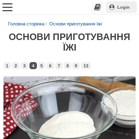
Login
Головна сторінка
Основи приготування їжі
ОСНОВИ ПРИГОТУВАННЯ
ЇЖІ
1
2
3
4
5
6
7
8
9
13