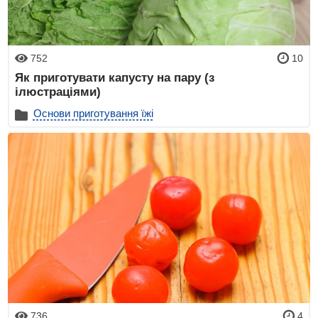
752
10
Як приготувати капусту на пару (з
ілюстраціями)
Основи приготування їжі
736
4