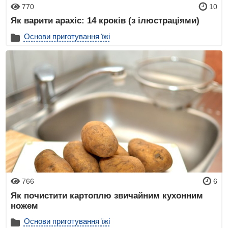
770
10
Як варити арахіс: 14 кроків (з ілюстраціями)
Основи приготування їжі
766
6
Як почистити картоплю звичайним кухонним
ножем
Основи приготування їжі