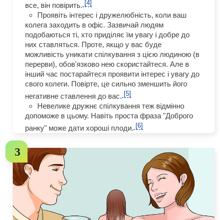
[4]
все, він повірить.
Проявіть інтерес і дружелюбність, коли ваш
колега заходить в офіс. Зазвичай людям
подобаються ті, хто приділяє їм увагу і добре до
них ставляться. Проте, якщо у вас буде
можливість уникати спілкування з цією людиною (в
перерви), обов'язково нею скористайтеся. Але в
інший час постарайтеся проявити інтерес і увагу до
свого колеги. Повірте, це сильно зменшить його
[5]
негативне ставлення до вас.
Невелике дружнє спілкування теж відмінно
допоможе в цьому. Навіть проста фраза "Доброго
[6]
ранку" може дати хороші плоди.