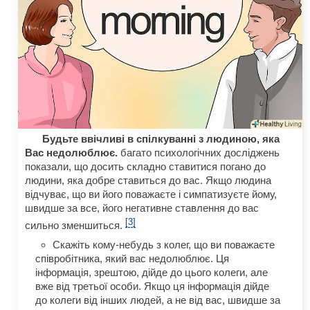
Будьте ввічливі в спілкуванні з людиною, яка
Вас недолюблює.
багато психологічних досліджень
показали, що досить складно ставитися погано до
людини, яка добре ставиться до вас. Якщо людина
відчуває, що ви його поважаєте і симпатизуєте йому,
швидше за все, його негативне ставлення до вас
[3]
сильно зменшиться.
Скажіть кому-небудь з колег, що ви поважаєте
співробітника, який вас недолюблює. Ця
інформація, зрештою, дійде до цього колеги, але
вже від третьої особи. Якщо ця інформація дійде
до колеги від інших людей, а не від вас, швидше за