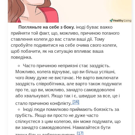
Погляньте на себе з боку.
іноді буває важко
прийняти той факт, що, можливо, причиною поганого
ставлення колеги до вас стали ваші дії. Тому
спробуйте подивитися на себе очима свого колеги,
щоб побачити, як на ситуацію впливає ваша
поведінка.
Часто причиною неприязні стає заздрість.
Можливо, колега відчуває, що ви більш успішні,
чого йому дуже не вистачає. Не варто виключати
заздрість співробітника, але варто також подумати
про те, що ви, можливо, занадто самовдоволені
або хвалькуваті. Якщо так і є, швидше за все, це і
[16]
стало причиною конфлікту.
Іноді люди помилково приймають боязкість за
грубість. Якщо ви просто не дуже часто
спілкуєтеся з цим колегою, він може подумати, що
ви занадто самовдоволені. Намагайтеся бути
[17]
трохи більш доброзичливим.