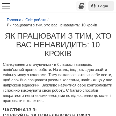
Login
Головна
Світ роботи
Як працювати з тим, хто вас ненавидить: 10 кроків
ЯК ПРАЦЮВАТИ З ТИМ, ХТО
ВАС НЕНАВИДИТЬ: 10
КРОКІВ
Спілкування з оточуючими - в більшості випадків,
невід'ємний процес роботи. На жаль, іноді складно знайти
спільну мову з колегами. Тому важливо знати, як себе вести,
щоб спокійно працювати разом з колегами, навіть якщо у вас
напружені відносини. Важливо навчитися себе контролювати
і спокійно виконувати свою роботу. Є багато способів
впоратися з негативними емоціями по відношенню до колег і
працювати в колективі.
ЧАСТИНА
1
З 3:
СЛІДКУЙТЕ ЗА ПОВЕДІНКОЮ В ОФІСІ