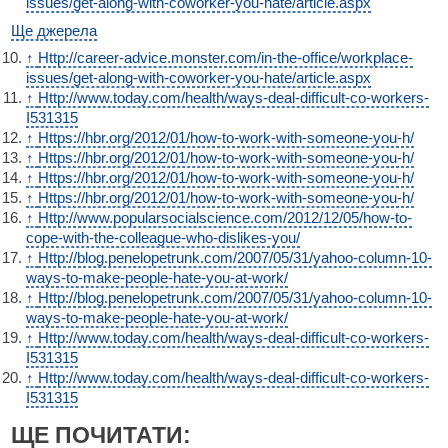
issues/get-along-with-coworker-you-hate/article.aspx
Ще джерела
↑
Http://career-advice.monster.com/in-the-office/workplace-
issues/get-along-with-coworker-you-hate/article.aspx
↑
Http://www.today.com/health/ways-deal-difficult-co-workers-
I531315
↑
Https://hbr.org/2012/01/how-to-work-with-someone-you-h/
↑
Https://hbr.org/2012/01/how-to-work-with-someone-you-h/
↑
Https://hbr.org/2012/01/how-to-work-with-someone-you-h/
↑
Https://hbr.org/2012/01/how-to-work-with-someone-you-h/
↑
Http://www.popularsocialscience.com/2012/12/05/how-to-
cope-with-the-colleague-who-dislikes-you/
↑
Http://blog.penelopetrunk.com/2007/05/31/yahoo-column-10-
ways-to-make-people-hate-you-at-work/
↑
Http://blog.penelopetrunk.com/2007/05/31/yahoo-column-10-
ways-to-make-people-hate-you-at-work/
↑
Http://www.today.com/health/ways-deal-difficult-co-workers-
I531315
↑
Http://www.today.com/health/ways-deal-difficult-co-workers-
I531315
ЩЕ ПОЧИТАТИ: