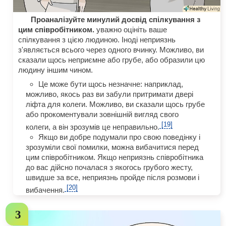
Проаналізуйте минулий досвід спілкування з
цим співробітником.
уважно оцініть ваше
спілкування з цією людиною. Іноді неприязнь
з'являється всього через одного вчинку. Можливо, ви
сказали щось неприємне або грубе, або образили цю
людину іншим чином.
Це може бути щось незначне: наприклад,
можливо, якось раз ви забули притримати двері
ліфта для колеги. Можливо, ви сказали щось грубе
або прокоментували зовнішній вигляд свого
[19]
колеги, а він зрозумів це неправильно.
Якщо ви добре подумали про свою поведінку і
зрозуміли свої помилки, можна вибачитися перед
цим співробітником. Якщо неприязнь співробітника
до вас дійсно почалася з якогось грубого жесту,
швидше за все, неприязнь пройде після розмови і
[20]
вибачення.