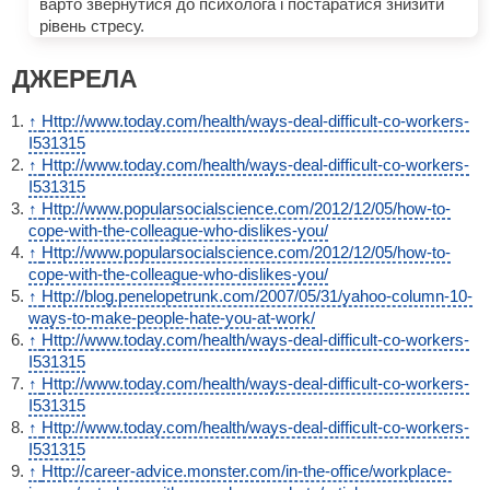
варто звернутися до психолога і постаратися знизити
рівень стресу.
ДЖЕРЕЛА
↑
Http://www.today.com/health/ways-deal-difficult-co-workers-
I531315
↑
Http://www.today.com/health/ways-deal-difficult-co-workers-
I531315
↑
Http://www.popularsocialscience.com/2012/12/05/how-to-
cope-with-the-colleague-who-dislikes-you/
↑
Http://www.popularsocialscience.com/2012/12/05/how-to-
cope-with-the-colleague-who-dislikes-you/
↑
Http://blog.penelopetrunk.com/2007/05/31/yahoo-column-10-
ways-to-make-people-hate-you-at-work/
↑
Http://www.today.com/health/ways-deal-difficult-co-workers-
I531315
↑
Http://www.today.com/health/ways-deal-difficult-co-workers-
I531315
↑
Http://www.today.com/health/ways-deal-difficult-co-workers-
I531315
↑
Http://career-advice.monster.com/in-the-office/workplace-