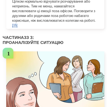
Цілком нормально відчувати розчарування або
неприязнь. Тим не менш, намагайтеся
висловлювати ці емоції поза офісом. Поговорити з
друзями або родичами поза роботою набагато
корисніше, ніж висловлюватися колегам на роботі.
[15]
ЧАСТИНА
3
З 3:
ПРОАНАЛІЗУЙТЕ СИТУАЦІЮ