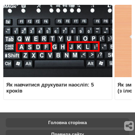
Як навчитися друкувати наосліп: 5
Як зма
кроків
(з ілю
Головна сторінка
Правила сайту