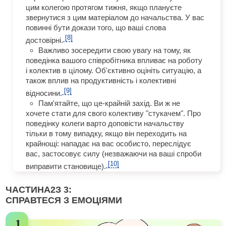
цим колегою протягом тижня, якщо плануєте
звернутися з цим матеріалом до начальства. У вас
повинні бути докази того, що ваші слова
[8]
достовірні.
Важливо зосередити свою увагу на тому, як
поведінка вашого співробітника впливає на роботу
і колектив в цілому. Об'єктивно оцініть ситуацію, а
також вплив на продуктивність і колективні
[9]
відносини.
Пам'ятайте, що це-крайній захід. Ви ж не
хочете стати для свого колективу "стукачем". Про
поведінку колеги варто доповісти начальству
тільки в тому випадку, якщо він переходить на
крайнощі: нападає на вас особисто, переслідує
вас, застосовує силу (незважаючи на ваші спроби
[10]
виправити становище).
ЧАСТИНА
2
З 3:
СПРАВТЕСЯ З ЕМОЦІЯМИ