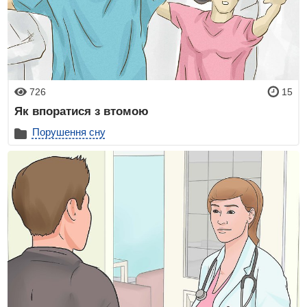
726
15
Як впоратися з втомою
Порушення сну