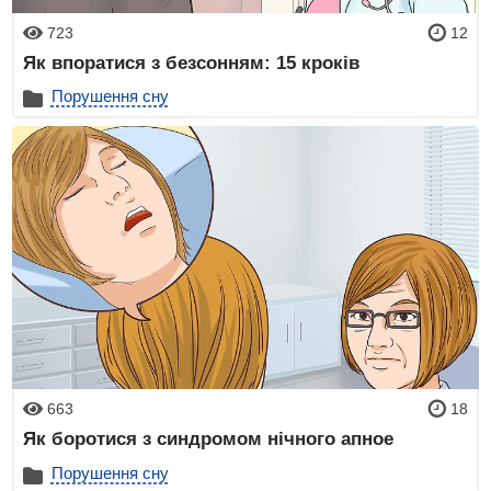
723
12
Як впоратися з безсонням: 15 кроків
Порушення сну
663
18
Як боротися з синдромом нічного апное
Порушення сну