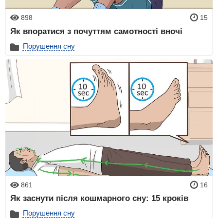
898
15
Як впоратися з почуттям самотності вночі
Порушення сну
861
16
Як заснути після кошмарного сну: 15 кроків
Порушення сну