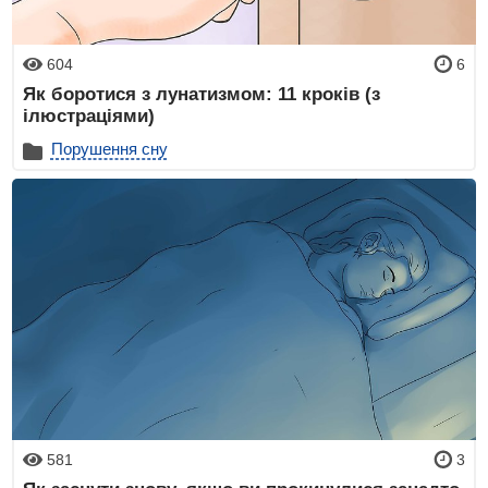
604
6
Як боротися з лунатизмом: 11 кроків (з
ілюстраціями)
Порушення сну
581
3