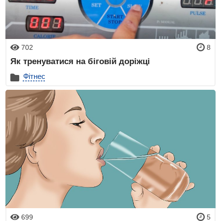
702
8
Як тренуватися на біговій доріжці
Фітнес
699
5