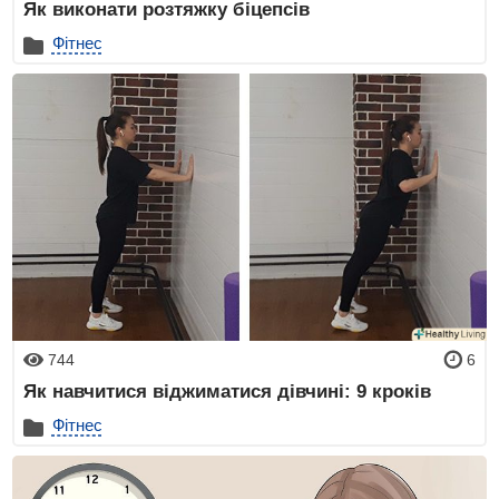
Як виконати розтяжку біцепсів
Фітнес
744
6
Як навчитися віджиматися дівчині: 9 кроків
Фітнес