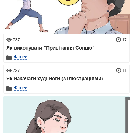
737
17
Як виконувати "Привітання Сонцю"
Фітнес
727
11
Як накачати худі ноги (з ілюстраціями)
Фітнес