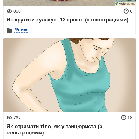
850
6
Як крутити хулахуп: 13 кроків (з ілюстраціями)
Фітнес
767
18
Як отримати тіло, як у танцюриста (з
ілюстраціями)