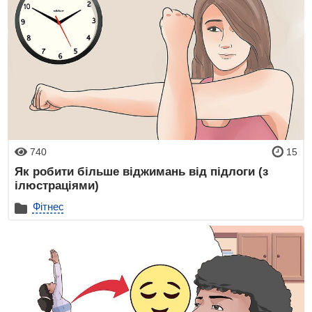
740
15
Як робити більше віджимань від підлоги (з
ілюстраціями)
Фітнес