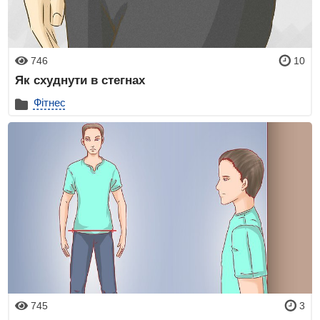
746
10
Як схуднути в стегнах
Фітнес
745
3